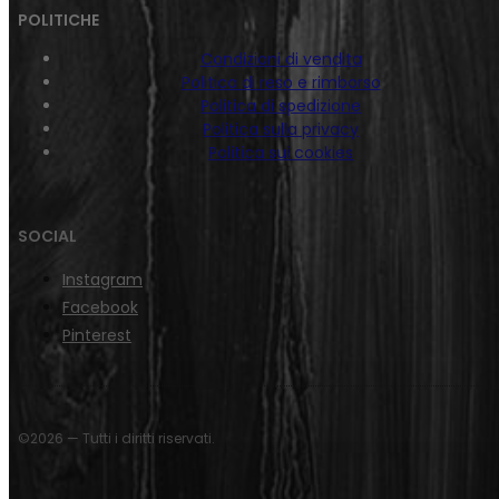
POLITICHE
Condizioni di vendita
Politica di reso e rimborso
Politica di spedizione
Politica sulla privacy
Politica sui cookies
SOCIAL
Instagram
Facebook
Pinterest
©2026 — Tutti i diritti riservati.