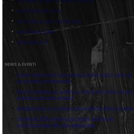
Juta Il ladro nel mirino
Juta Fujiko e Lupin Tender Love
Juta Classic Fujiko
Juta Lupin 3, 2,1
NEWS & EVENTI
Come trasformare casa senza buttare soldi: il valore di
un progetto professionale
Perché scegliere un quadro su tela di juta invece di una
stampa o una tela classica
Abbigliamento e accessori personalizzati dipinti a mano
Tendenze 2026 nell’arte per interni: dal Pop Art
contemporaneo allo stile giapponese