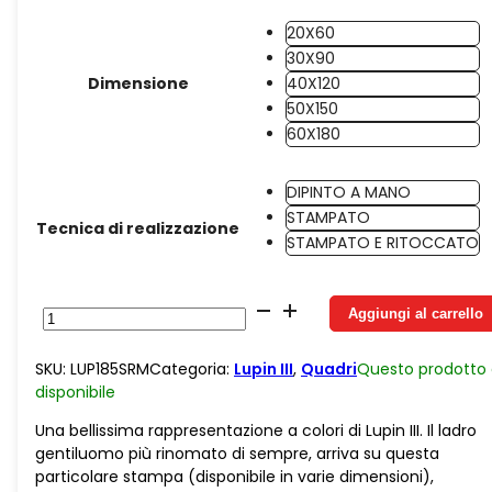
20X60
30X90
Dimensione
40X120
50X150
60X180
DIPINTO A MANO
STAMPATO
Tecnica di realizzazione
STAMPATO E RITOCCATO
Tela
Aggiungi al carrello
Color
Orizzontale
SKU:
LUP185SRM
Categoria:
Lupin III
,
Quadri
Questo prodotto
Lupin
disponibile
quantità
Una bellissima rappresentazione a colori di Lupin III. Il ladro
gentiluomo più rinomato di sempre, arriva su questa
particolare stampa (disponibile in varie dimensioni),