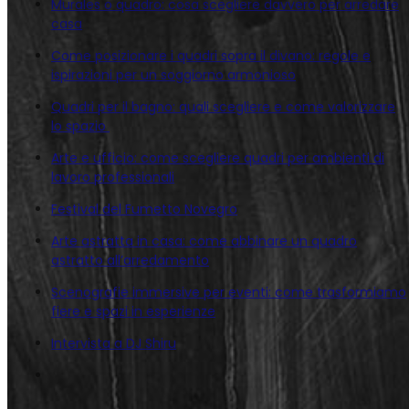
Murales o quadro: cosa scegliere davvero per arredare
casa
Come posizionare i quadri sopra il divano: regole e
ispirazioni per un soggiorno armonioso
Quadri per il bagno: quali scegliere e come valorizzare
lo spazio
Arte e ufficio: come scegliere quadri per ambienti di
lavoro professionali
Festival del Fumetto Novegro
Arte astratta in casa: come abbinare un quadro
astratto all’arredamento
Scenografie immersive per eventi: come trasformiamo
fiere e spazi in esperienze
Intervista a DJ Shiru