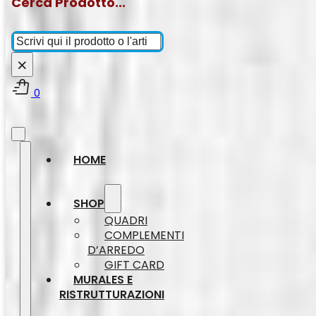
Cerca Prodotto...
Cerca
×
0
HOME
SHOP
QUADRI
COMPLEMENTI
D’ARREDO
GIFT CARD
MURALES E
RISTRUTTURAZIONI