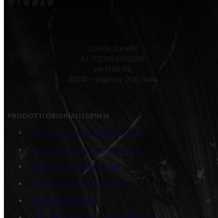
Davide Zanella
P.I. IT03994600280
via Prati 66,
35010 – Vigonza (PD) Italia
PRODOTTI ORIGINALI LUPIN III
Tela Series Lupin 500 Black&White
Juta Lupin e Fujiko Diabolici Complici
Tela Classic Verticale Jigen
Lupin in azione Figura Intera
Tela Lupin Giallo Blu
Juta Lupin e Fujiko in Vespa a Padova