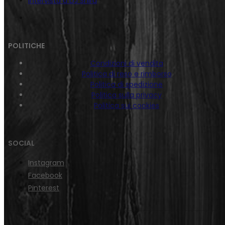
Intervista a DJ Shiru
POLITICHE
Condizioni di vendita
Politica di reso e rimborso
Politica di spedizione
Politica sulla privacy
Politica sui cookies
SOCIAL
Instagram
Facebook
Pinterest