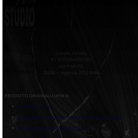
Davide Zanella
P.I. IT03994600280
via Prati 66,
35010 – Vigonza (PD) Italia
PRODOTTI ORIGINALI LUPIN III
Juta Fujiko Color
Juta Lupin e Zenigata inseguimento a San Pietro
Juta Sempre Insieme Lupin & Co.