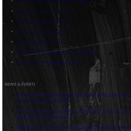
Juta Lupin Cinque Personaggi Classic
Lupin III – Partners in Crime
Tela Color Quadrato Jigen
Fujiko distesa con pistola
Juta Fujiko&Lupin 500
Juta Zenigata Verticale Sfondo Astratto
Juta Lupin e la Squadra a Natale
NEWS & EVENTI
Come trasformare casa senza buttare soldi: il valore di
un progetto professionale
Perché scegliere un quadro su tela di juta invece di una
stampa o una tela classica
Abbigliamento e accessori personalizzati dipinti a mano