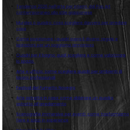
Tendenze 2026 nell’arte per interni: dal Pop Art
contemporaneo allo stile giapponese
Murales o quadro: cosa scegliere davvero per arredare
casa
Come posizionare i quadri sopra il divano: regole e
ispirazioni per un soggiorno armonioso
Quadri per il bagno: quali scegliere e come valorizzare
lo spazio
Arte e ufficio: come scegliere quadri per ambienti di
lavoro professionali
Festival del Fumetto Novegro
Arte astratta in casa: come abbinare un quadro
astratto all’arredamento
Scenografie immersive per eventi: come trasformiamo
fiere e spazi in esperienze