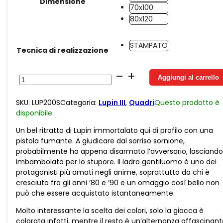
Dimensione
70x100
80x120
STAMPATO
Tecnica di realizzazione
Tela
Aggiungi al carrello
Lupin
Pistola
SKU:
LUP200S
Categoria:
Lupin III
,
Quadri
Questo prodotto è
Fumo
disponibile
quantità
Un bel ritratto di Lupin immortalato qui di profilo con una
pistola fumante. A giudicare dal sorriso sornione,
probabilmente ha appena disarmato l’avversario, lasciando
imbambolato per lo stupore. Il ladro gentiluomo è uno dei
protagonisti più amati negli anime, soprattutto da chi è
cresciuto fra gli anni ’80 e ’90 e un omaggio così bello non
può che essere acquistato istantaneamente.
Molto interessante la scelta dei colori, solo la giacca è
colorata infatti, mentre il resto è un’alternanza affascinan