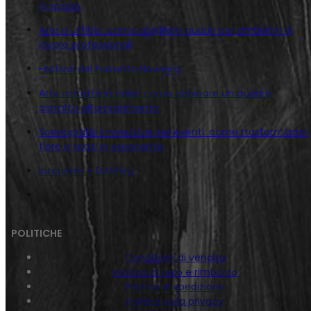
lo spazio
Arte e ufficio: come scegliere quadri per ambienti di
lavoro professionali
Festival del Fumetto Novegro
Arte astratta in casa: come abbinare un quadro
astratto all’arredamento
Scenografie immersive per eventi: come trasformiamo
fiere e spazi in esperienze
Intervista a DJ Shiru
POLITICHE
Condizioni di vendita
Politica di reso e rimborso
Politica di spedizione
Politica sulla privacy