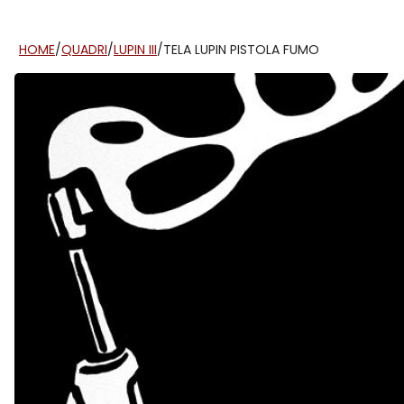
HOME
/
QUADRI
/
LUPIN III
/
TELA LUPIN PISTOLA FUMO