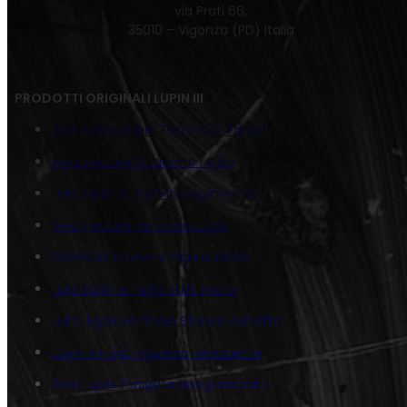
via Prati 66,
35010 – Vigonza (PD) Italia
PRODOTTI ORIGINALI LUPIN III
Tela Series Lupin Terzo 500 Target
Tela Texture Quadrato Fujiko
Juta Lupin & Zazà Inseguimento
Tela Texture Verticale Lupin
Goemon in azione Figura Intera
Juta Lupin e Fujiko sulla moto
Juta Jigen Verticale Sfondo Astratto
Lupin e Fujiko sguardo seducente
Tela Lupin Zenigata Inseguimento