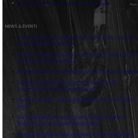
Juta Lupin Cinque Personaggi Modern Nero
NEWS & EVENTI
Come trasformare casa senza buttare soldi: il valore di
un progetto professionale
Perché scegliere un quadro su tela di juta invece di una
stampa o una tela classica
Abbigliamento e accessori personalizzati dipinti a mano
Tendenze 2026 nell’arte per interni: dal Pop Art
contemporaneo allo stile giapponese
Murales o quadro: cosa scegliere davvero per arredare
casa
Come posizionare i quadri sopra il divano: regole e
ispirazioni per un soggiorno armonioso
Quadri per il bagno: quali scegliere e come valorizzare