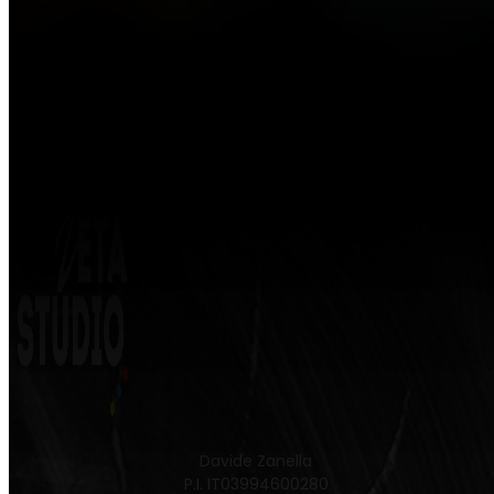
Davide Zanella
P.I. IT03994600280