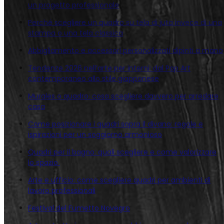
un progetto professionale
Perché scegliere un quadro su tela di juta invece di una
stampa o una tela classica
Abbigliamento e accessori personalizzati dipinti a mano
Tendenze 2026 nell’arte per interni: dal Pop Art
contemporaneo allo stile giapponese
Murales o quadro: cosa scegliere davvero per arredare
casa
Come posizionare i quadri sopra il divano: regole e
ispirazioni per un soggiorno armonioso
Quadri per il bagno: quali scegliere e come valorizzare
lo spazio
Arte e ufficio: come scegliere quadri per ambienti di
lavoro professionali
Festival del Fumetto Novegro