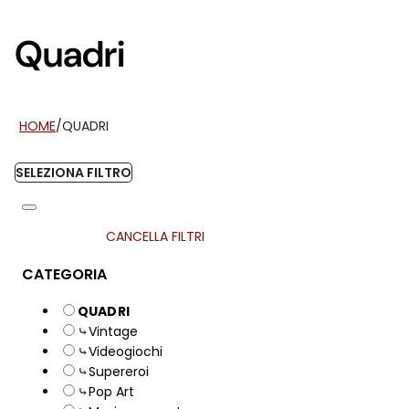
Quadri
HOME
/
QUADRI
SELEZIONA FILTRO
CANCELLA FILTRI
CATEGORIA
QUADRI
⤷Vintage
⤷Videogiochi
⤷Supereroi
⤷Pop Art