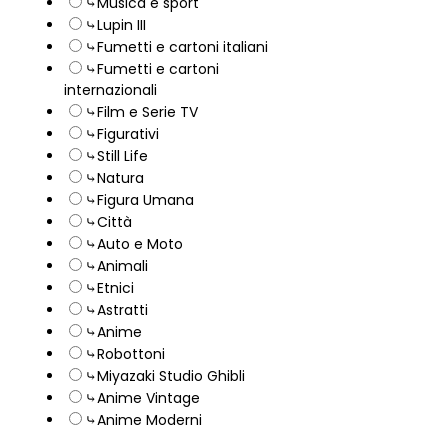
⤷Musica e sport
⤷Lupin III
⤷Fumetti e cartoni italiani
⤷Fumetti e cartoni
internazionali
⤷Film e Serie TV
⤷Figurativi
⤷Still Life
⤷Natura
⤷Figura Umana
⤷Città
⤷Auto e Moto
⤷Animali
⤷Etnici
⤷Astratti
⤷Anime
⤷Robottoni
⤷Miyazaki Studio Ghibli
⤷Anime Vintage
⤷Anime Moderni