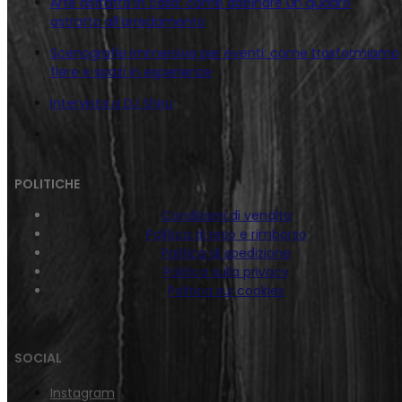
Arte astratta in casa: come abbinare un quadro
astratto all’arredamento
Scenografie immersive per eventi: come trasformiamo
fiere e spazi in esperienze
Intervista a DJ Shiru
POLITICHE
Condizioni di vendita
Politica di reso e rimborso
Politica di spedizione
Politica sulla privacy
Politica sui cookies
SOCIAL
Instagram