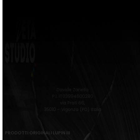
Davide Zanella
P.I. IT03994600280
via Prati 66,
35010 – Vigonza (PD) Italia
PRODOTTI ORIGINALI LUPIN III