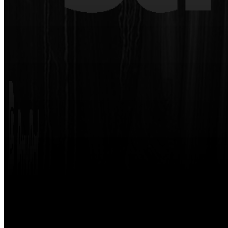
Made with
by
STRIKETING