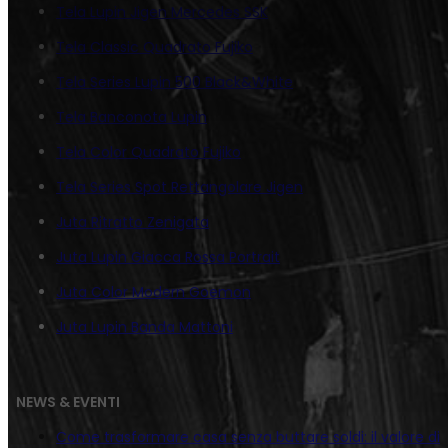
Tela Lupin Jigen Mercedes SSK
Tela Classic Quadrato Fujiko
Tela Series Lupin 500 Black&White
Tela Banconota Lupin
Tela Color Quadrato Fujiko
Tela Series Spot Rettangolare Jigen
Juta Ritratto Zenigata
Juta Lupin Giacca Rossa Portrait
Juta Color Modern Goemon
Juta Lupin Banda Mattoni
NEWS & EVENTI
Come trasformare casa senza buttare soldi: il valore di