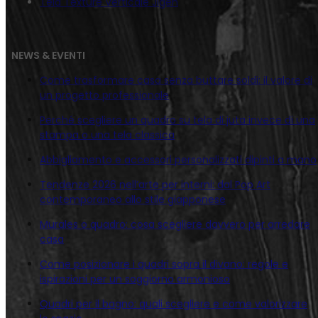
Tela Texture Verticale Jigen
NEWS & EVENTI
Come trasformare casa senza buttare soldi: il valore di
un progetto professionale
Perché scegliere un quadro su tela di juta invece di una
stampa o una tela classica
Abbigliamento e accessori personalizzati dipinti a mano
Tendenze 2026 nell’arte per interni: dal Pop Art
contemporaneo allo stile giapponese
Murales o quadro: cosa scegliere davvero per arredare
casa
Come posizionare i quadri sopra il divano: regole e
ispirazioni per un soggiorno armonioso
Quadri per il bagno: quali scegliere e come valorizzare