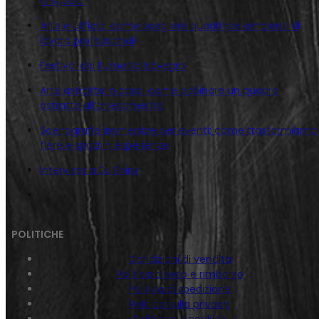
lo spazio
Arte e ufficio: come scegliere quadri per ambienti di
lavoro professionali
Festival del Fumetto Novegro
Arte astratta in casa: come abbinare un quadro
astratto all’arredamento
Scenografie immersive per eventi: come trasformiamo
fiere e spazi in esperienze
Intervista a DJ Shiru
POLITICHE
Condizioni di vendita
Politica di reso e rimborso
Politica di spedizione
Politica sulla privacy
Politica sui cookies