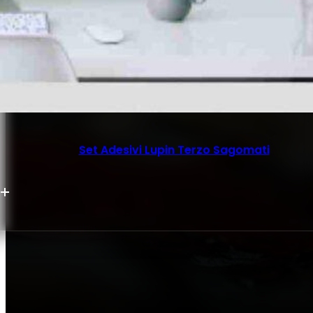
Set Adesivi Lupin Terzo Sagomati