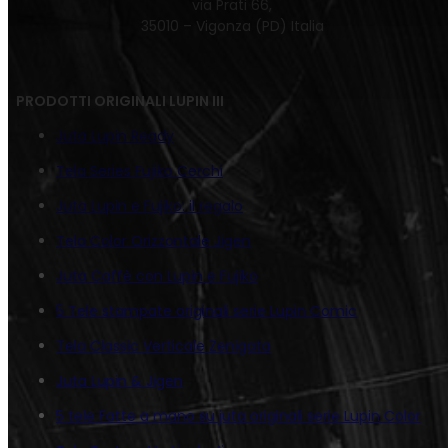
via Prati 66,
35010 – Vigonza (PD) Italia
PRODOTTI ORIGINALI LUPIN III
Juta Lupin Ready
Tela Series Fujiko Cerchi
Juta Lupin e Fujiko: il regalo
Tela Color Orizzontale Jigen
Juta Caffè con Lupin e Fujiko
5 Tele stampate originali serie Lupin Comic
Tela Classic Verticale Zenigata
Juta Lupin & Jigen
5 tele Fatte a mano su juta originali serie Lupin Color