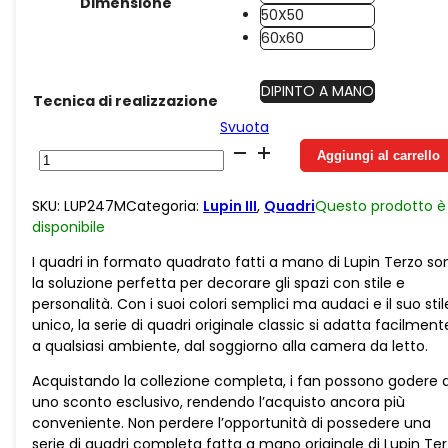
Dimensione
50X50
60x60
DIPINTO A MANO
Tecnica di realizzazione
Svuota
5
Aggiungi al carrello
tele
fatte
SKU:
LUP247M
Categoria:
Lupin III
,
Quadri
Questo prodotto è
a
disponibile
mano
su
I quadri in formato quadrato fatti a mano di Lupin Terzo so
Juta
la soluzione perfetta per decorare gli spazi con stile e
originali
personalità. Con i suoi colori semplici ma audaci e il suo stil
Serie
unico, la serie di quadri originale classic si adatta facilment
Lupin
a qualsiasi ambiente, dal soggiorno alla camera da letto.
Classic
quantità
Acquistando la collezione completa, i fan possono godere d
uno sconto esclusivo, rendendo l’acquisto ancora più
conveniente. Non perdere l’opportunità di possedere una
serie di quadri completa fatta a mano originale di Lupin Te