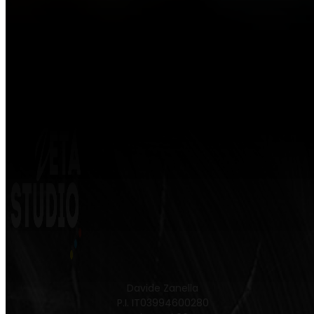
Davide Zanella
P.I. IT03994600280