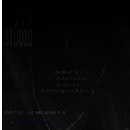
Davide Zanella
P.I. IT03994600280
via Prati 66,
35010 – Vigonza (PD) Italia
PRODOTTI ORIGINALI LUPIN III
Tela Texture Verticale Fujiko