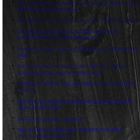
Perché scegliere un quadro su tela di juta invece di una
stampa o una tela classica
Abbigliamento e accessori personalizzati dipinti a mano
Tendenze 2026 nell’arte per interni: dal Pop Art
contemporaneo allo stile giapponese
Murales o quadro: cosa scegliere davvero per arredare
casa
Come posizionare i quadri sopra il divano: regole e
ispirazioni per un soggiorno armonioso
Quadri per il bagno: quali scegliere e come valorizzare
lo spazio
Arte e ufficio: come scegliere quadri per ambienti di
lavoro professionali
Festival del Fumetto Novegro
Arte astratta in casa: come abbinare un quadro
astratto all’arredamento