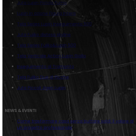
Juta Lupin Pistola Fumo
Lupin in azione Figura Intera
Tela Series Lupin Inseguimento 500
Juta Fujiko distesa skyline
Tela Series Fujiko&Lupin 500
Tela Verticale Action Lupin Giallo
Inseguimento al Tramonto
Tela Fujiko Due di Picche
Juta Piccoli Jigen Lupin
NEWS & EVENTI
Come trasformare casa senza buttare soldi: il valore di
un progetto professionale