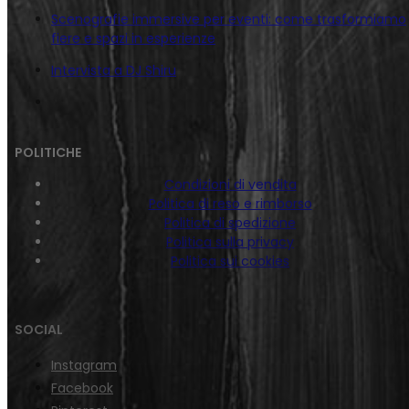
Scenografie immersive per eventi: come trasformiamo
fiere e spazi in esperienze
Intervista a DJ Shiru
POLITICHE
Condizioni di vendita
Politica di reso e rimborso
Politica di spedizione
Politica sulla privacy
Politica sui cookies
SOCIAL
Instagram
Facebook