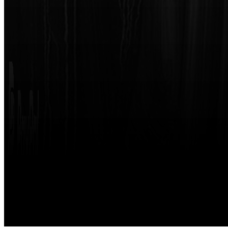
Made with
by
STRIKETING