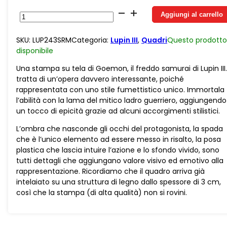
Tela
Aggiungi al carrello
Verticale
Goemon
SKU:
LUP243SRM
Categoria:
Lupin III
,
Quadri
Questo prodotto
Comic
disponibile
quantità
Una stampa su tela di Goemon, il freddo samurai di Lupin III.
tratta di un’opera davvero interessante, poiché
rappresentata con uno stile fumettistico unico. Immortala
l’abilità con la lama del mitico ladro guerriero, aggiungendo
un tocco di epicità grazie ad alcuni accorgimenti stilistici.
L’ombra che nasconde gli occhi del protagonista, la spada
che è l’unico elemento ad essere messo in risalto, la posa
plastica che lascia intuire l’azione e lo sfondo vivido, sono
tutti dettagli che aggiungano valore visivo ed emotivo alla
rappresentazione. Ricordiamo che il quadro arriva già
intelaiato su una struttura di legno dallo spessore di 3 cm,
così che la stampa (di alta qualità) non si rovini.