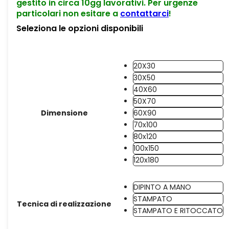
gestito in circa 10gg lavorativi. Per urgenze
particolari non esitare a
contattarci
!
Seleziona le opzioni disponibili
20X30
30X50
40X60
50X70
Dimensione
60X90
70x100
80x120
100x150
120x180
DIPINTO A MANO
STAMPATO
Tecnica di realizzazione
STAMPATO E RITOCCATO