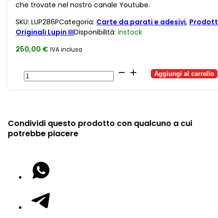
che trovate nel nostro canale Youtube.
SKU:
LUP286P
Categoria:
Carte da parati e adesivi
,
Prodott
Originali Lupin III
Disponibilità:
instock
250,00
€
IVA inclusa
Carta
Aggiungi al carrello
da
parati
autoadesiva
murales
trompe
Condividi questo prodotto con qualcuno a cui
l'oeil
potrebbe piacere
Lupin
Castello
di
Cagliostro
quantità