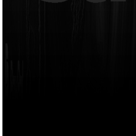
Made with
by
STRIKETING