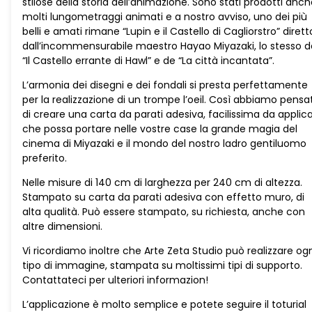
stilose della storia dell’animazione. Sono stati prodotti anc
molti lungometraggi animati e a nostro avviso, uno dei più
belli e amati rimane “Lupin e il Castello di Cagliorstro” dirett
dall’incommensurabile maestro Hayao Miyazaki, lo stesso d
“Il Castello errante di Hawl” e de “La città incantata”.
L’armonia dei disegni e dei fondali si presta perfettamente
per la realizzazione di un trompe l’oeil. Così abbiamo pensa
di creare una carta da parati adesiva, facilissima da applic
che possa portare nelle vostre case la grande magia del
cinema di Miyazaki e il mondo del nostro ladro gentiluomo
preferito.
Nelle misure di 140 cm di larghezza per 240 cm di altezza.
Stampato su carta da parati adesiva con effetto muro, di
alta qualità. Può essere stampato, su richiesta, anche con
altre dimensioni.
Vi ricordiamo inoltre che Arte Zeta Studio può realizzare og
tipo di immagine, stampata su moltissimi tipi di supporto.
Contattateci per ulteriori informazion!
L’applicazione è molto semplice e potete seguire il toturial