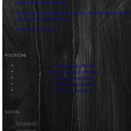
astratto all’arredamento
Scenografie immersive per eventi: come trasformiamo
fiere e spazi in esperienze
Intervista a DJ Shiru
POLITICHE
Condizioni di vendita
Politica di reso e rimborso
Politica di spedizione
Politica sulla privacy
Politica sui cookies
SOCIAL
Instagram
Facebook