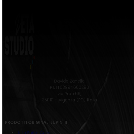
Davide Zanella
P.I. IT03994600280
via Prati 66,
35010 – Vigonza (PD) Italia
PRODOTTI ORIGINALI LUPIN III
Juta Fujiko Color