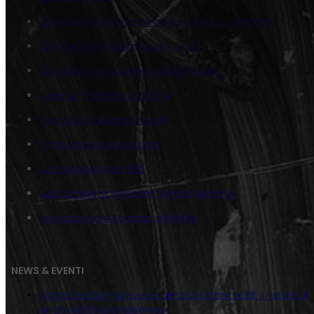
Juta Lupin e Zenigata inseguimento a San Pietro
Juta Sempre Insieme Lupin & Co.
Juta Lupin Cinque Personaggi Classic
Lupin III – Partners in Crime
Tela Color Quadrato Jigen
Fujiko distesa con pistola
Juta Fujiko&Lupin 500
Juta Zenigata Verticale Sfondo Astratto
Juta Lupin e la Squadra a Natale
NEWS & EVENTI
Come trasformare casa senza buttare soldi: il valore di
un progetto professionale