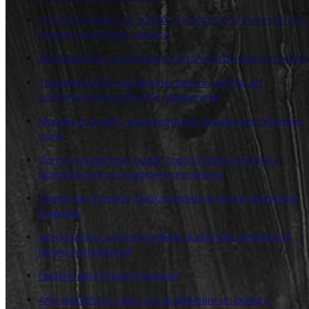
Perché scegliere un quadro su tela di juta invece di una
stampa o una tela classica
Abbigliamento e accessori personalizzati dipinti a mano
Tendenze 2026 nell’arte per interni: dal Pop Art
contemporaneo allo stile giapponese
Murales o quadro: cosa scegliere davvero per arredare
casa
Come posizionare i quadri sopra il divano: regole e
ispirazioni per un soggiorno armonioso
Quadri per il bagno: quali scegliere e come valorizzare
lo spazio
Arte e ufficio: come scegliere quadri per ambienti di
lavoro professionali
Festival del Fumetto Novegro
Arte astratta in casa: come abbinare un quadro