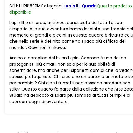
Quadrato
SKU:
LUP188SRM
Categoria:
Lupin III
,
Quadri
Questo prodotto
Goemon
disponibile
quantità
Lupin III è un eroe, antieroe, conosciuto da tutti. La sua
simpatia, e le sue avventure hanno lasciato una traccia nel
memoria di grandi e piccini. In questo quadro è ritratto colu
che nella serie è definito come “la spada più affilata del
mondo”: Goemon Ishikawa.
Amico e complice del buon Lupin, Goemon è uno dei co
protagonisti più amati, non solo per le sue abilità di
schermidore, ma anche per i siparietti comici che lo vedon
spesso protagonista. Chi dice che un cartone animato è so
per bambini? Chi dice i fumetti non possono arredare con
stile? Questo quadro fa parte della collezione che Arte Zet
Studio ha dedicato al Ladro più famoso di tutti i tempi e ai
suoi compagni di avventure.