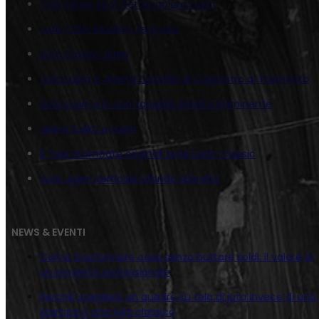
Tela Series Spot Rettangolare Lupin
Juta Color Modern Zenigata
Juta Classic Jigen
Juta Lupin e Jigen il Castello di Cagliostro al Tramonto
Juta Lupin e la sua squadra Arresto imminente
Jeans Fujiko e Lupin
5 Tele stampate originali serie Lupin Classic
Juta Jigen Verticale Sfondo Astratto
NEWS & EVENTI
Come trasformare casa senza buttare soldi: il valore di
un progetto professionale
Perché scegliere un quadro su tela di juta invece di una
stampa o una tela classica