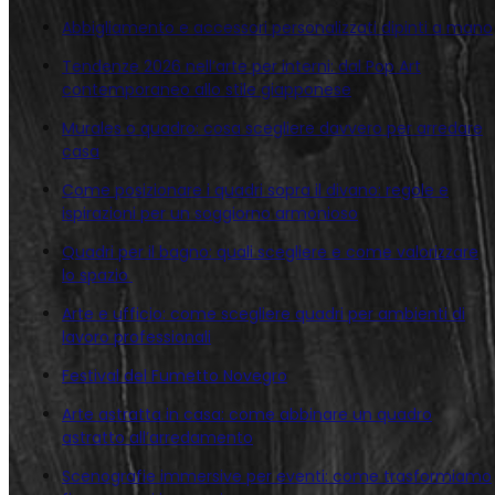
Abbigliamento e accessori personalizzati dipinti a mano
Tendenze 2026 nell’arte per interni: dal Pop Art
contemporaneo allo stile giapponese
Murales o quadro: cosa scegliere davvero per arredare
casa
Come posizionare i quadri sopra il divano: regole e
ispirazioni per un soggiorno armonioso
Quadri per il bagno: quali scegliere e come valorizzare
lo spazio
Arte e ufficio: come scegliere quadri per ambienti di
lavoro professionali
Festival del Fumetto Novegro
Arte astratta in casa: come abbinare un quadro
astratto all’arredamento
Scenografie immersive per eventi: come trasformiamo