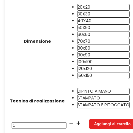
20X20
30X30
40X40
50X50
60x60
Dimensione
70x70
80x80
90x90
100x100
120x120
150x150
DIPINTO A MANO
STAMPATO
Tecnica di realizzazione
STAMPATO E RITOCCATO
Tela
Aggiungi al carrello
Color