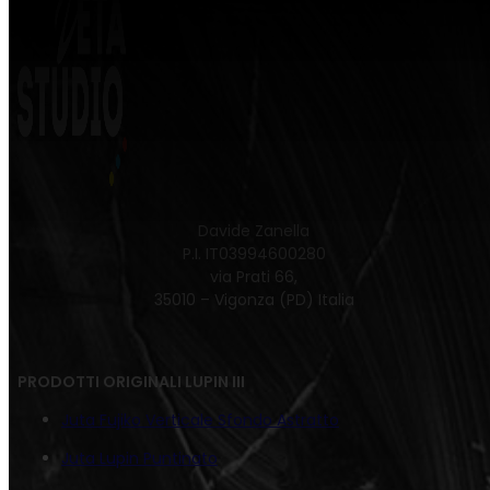
Davide Zanella
P.I. IT03994600280
via Prati 66,
35010 – Vigonza (PD) Italia
PRODOTTI ORIGINALI LUPIN III
Juta Fujiko Verticale Sfondo Astratto
Juta Lupin Puntinato