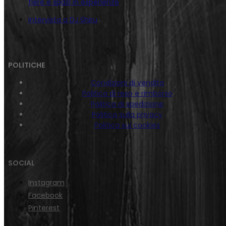
fiere e spazi in esperienze
Intervista a DJ Shiru
POLITICHE
Condizioni di vendita
Politica di reso e rimborso
Politica di spedizione
Politica sulla privacy
Politica sui cookies
SOCIAL
Instagram
Facebook
Pinterest