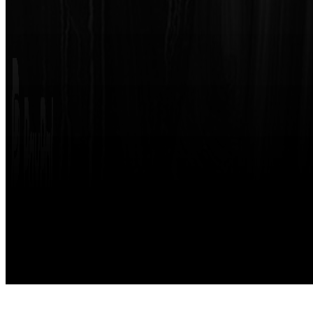
Made with
by
STRIKETING