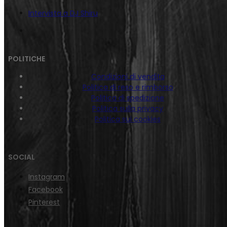
Intervista a DJ Shiru
POLITICHE
Condizioni di vendita
Politica di reso e rimborso
Politica di spedizione
Politica sulla privacy
Politica sui cookies
SOCIAL
Instagram
Facebook
Pinterest