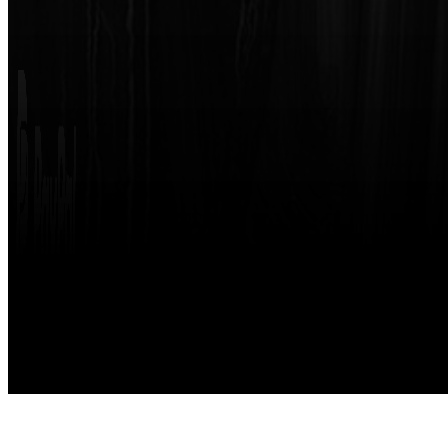
Made with
by
STRIKETING