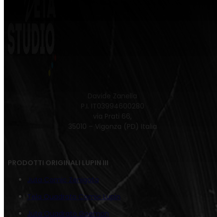
Davide Zanella
P.I. IT03994600280
via Prati 66,
35010 – Vigonza (PD) Italia
PRODOTTI ORIGINALI LUPIN III
Juta Comic Zenigata
Tela Quadrato Comic Lupin
Juta Quadrato Goemon