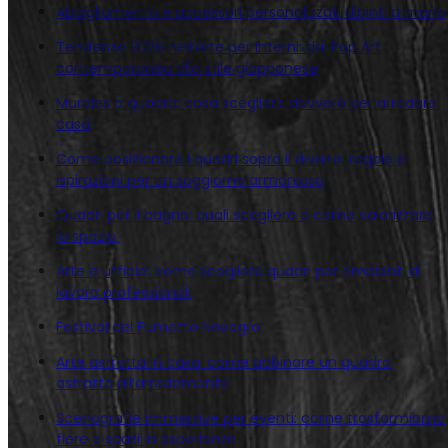
Abbigliamento e accessori personalizzati dipinti a mano
Tendenze 2026 nell’arte per interni: dal Pop Art
contemporaneo allo stile giapponese
Murales o quadro: cosa scegliere davvero per arredare
casa
Come posizionare i quadri sopra il divano: regole e
ispirazioni per un soggiorno armonioso
Quadri per il bagno: quali scegliere e come valorizzare
lo spazio
Arte e ufficio: come scegliere quadri per ambienti di
lavoro professionali
Festival del Fumetto Novegro
Arte astratta in casa: come abbinare un quadro
astratto all’arredamento
Scenografie immersive per eventi: come trasformiamo
fiere e spazi in esperienze