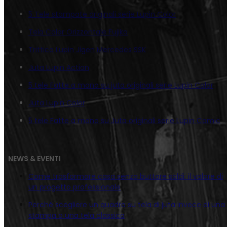
5 Tele stampate originali serie Lupin Color
Tela Color Orizzontale Fujiko
Trittico Lupin Jigen Mercedes SSK
Juta Lupin Action
5 tele Fatte a mano su juta originali serie Lupin Color
Juta Lupin Color
5 tele Fatte a mano su Juta originali serie Lupin Comic
NEWS & EVENTI
Come trasformare casa senza buttare soldi: il valore di
un progetto professionale
Perché scegliere un quadro su tela di juta invece di una
stampa o una tela classica