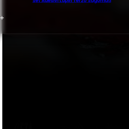
Set Adesivi Lupin Terzo Sagomati