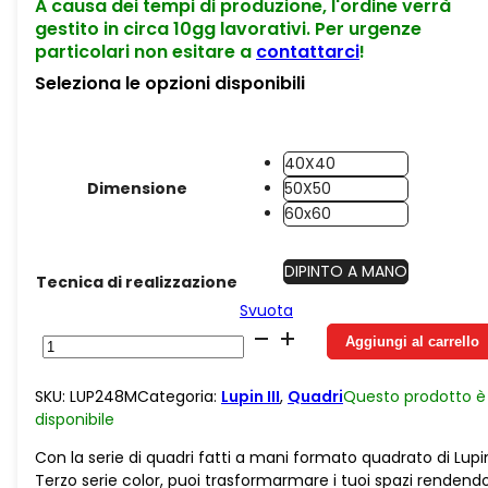
A causa dei tempi di produzione, l'ordine verrà
gestito in circa 10gg lavorativi. Per urgenze
particolari non esitare a
contattarci
!
Seleziona le opzioni disponibili
40X40
Dimensione
50X50
60x60
DIPINTO A MANO
Tecnica di realizzazione
Svuota
5
Aggiungi al carrello
tele
Fatte
SKU:
LUP248M
Categoria:
Lupin III
,
Quadri
Questo prodotto è
a
disponibile
mano
su
Con la serie di quadri fatti a mani formato quadrato di Lupi
juta
Terzo serie color, puoi trasformarmare i tuoi spazi rendendo