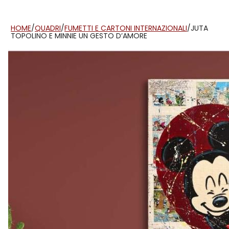
HOME
/
QUADRI
/
FUMETTI E CARTONI INTERNAZIONALI
/
JUTA
TOPOLINO E MINNIE UN GESTO D’AMORE