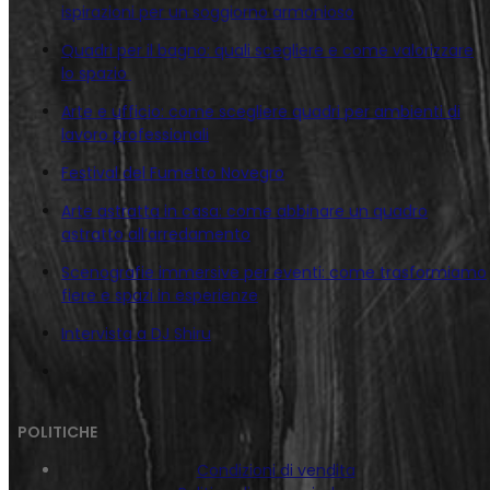
ispirazioni per un soggiorno armonioso
Quadri per il bagno: quali scegliere e come valorizzare
lo spazio
Arte e ufficio: come scegliere quadri per ambienti di
lavoro professionali
Festival del Fumetto Novegro
Arte astratta in casa: come abbinare un quadro
astratto all’arredamento
Scenografie immersive per eventi: come trasformiamo
fiere e spazi in esperienze
Intervista a DJ Shiru
POLITICHE
Condizioni di vendita