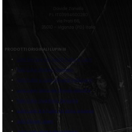
Davide Zanella
P.I. IT03994600280
via Prati 66,
35010 – Vigonza (PD) Italia
PRODOTTI ORIGINALI LUPIN III
Juta Sempre più Veloci Fujiko e Lupin
Tela Color Modern Goemon
Juta Fujiko e Lupin Sguardi Seducenti
Juta Lupin Verticale Sfondo Astratto
Tela Color Quadrato Zenigata
Juta Lupin III e Fujiko Un dono prezioso
Juta Classic Jigen
Juta Lupin relax sulla poltrona