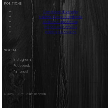
POLITICHE
Condizioni di vendita
Politica di reso e rimborso
Politica di spedizione
Politica sulla privacy
Politica sui cookies
SOCIAL
Instagram
Facebook
Pinterest
©2026 — Tutti i diritti riservati.