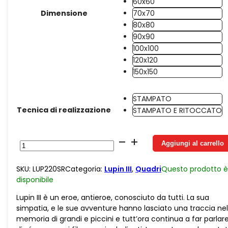
60x60
Dimensione
70x70
80x80
90x90
100x100
120x120
150x150
STAMPATO
Tecnica di realizzazione
STAMPATO E RITOCCATO
Tela
Aggiungi al carrello
Series
Lupin
SKU:
LUP220SR
Categoria:
Lupin III
,
Quadri
Questo prodotto è
Family
disponibile
500
quantità
Lupin III è un eroe, antieroe, conosciuto da tutti. La sua
simpatia, e le sue avventure hanno lasciato una traccia nel
memoria di grandi e piccini e tutt’ora continua a far parlar