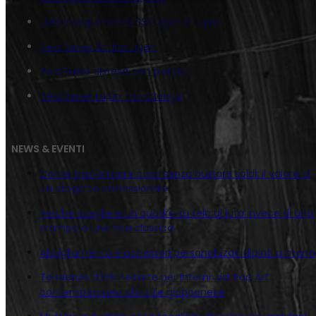
Juta Inseguimento SSK Jigen e Lupin
Tela Series Action Jigen
Tela Fujiko distesa con pistola
Tela Series Lupin Trio Orange
NEWS & EVENTI
Come trasformare casa senza buttare soldi: il valore di
un progetto professionale
Perché scegliere un quadro su tela di juta invece di una
stampa o una tela classica
Abbigliamento e accessori personalizzati dipinti a mano
Tendenze 2026 nell’arte per interni: dal Pop Art
contemporaneo allo stile giapponese