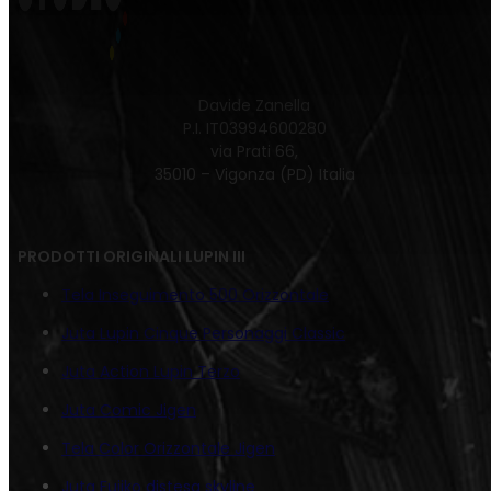
Davide Zanella
P.I. IT03994600280
via Prati 66,
35010 – Vigonza (PD) Italia
PRODOTTI ORIGINALI LUPIN III
Tela Inseguimento 500 Orizzontale
Juta Lupin Cinque Personaggi Classic
Juta Action Lupin Terzo
Juta Comic Jigen
Tela Color Orizzontale Jigen
Juta Fujiko distesa skyline