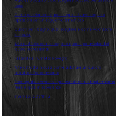
Murales o quadro: cosa scegliere davvero per arredare
casa
Come posizionare i quadri sopra il divano: regole e
ispirazioni per un soggiorno armonioso
Quadri per il bagno: quali scegliere e come valorizzare
lo spazio
Arte e ufficio: come scegliere quadri per ambienti di
lavoro professionali
Festival del Fumetto Novegro
Arte astratta in casa: come abbinare un quadro
astratto all’arredamento
Scenografie immersive per eventi: come trasformiamo
fiere e spazi in esperienze
Intervista a DJ Shiru