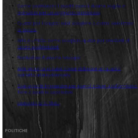
Come posizionare i quadri sopra il divano: regole e
ispirazioni per un soggiorno armonioso
Quadri per il bagno: quali scegliere e come valorizzare
lo spazio
Arte e ufficio: come scegliere quadri per ambienti di
lavoro professionali
Festival del Fumetto Novegro
Arte astratta in casa: come abbinare un quadro
astratto all’arredamento
Scenografie immersive per eventi: come trasformiamo
fiere e spazi in esperienze
Intervista a DJ Shiru
POLITICHE