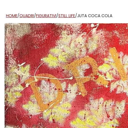
HOME
/
QUADRI
/
FIGURATIVI
/
STILL LIFE
/
JUTA COCA COLA