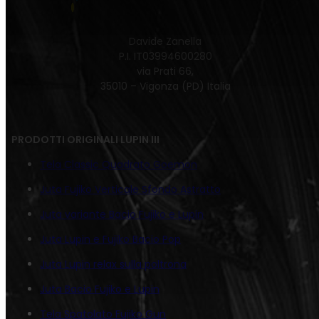
Davide Zanella
P.I. IT03994600280
via Prati 66,
35010 – Vigonza (PD) Italia
PRODOTTI ORIGINALI LUPIN III
Tela Classic Quadrato Goemon
Juta Fujiko Verticale Sfondo Astratto
Juta variante Bacio Fujiko e Lupin
Juta Lupin e Fujiko Bacio Pop
Juta Lupin relax sulla poltrona
Juta Bacio Fujiko e Lupin
Tela Spatolato Fujiko Gun