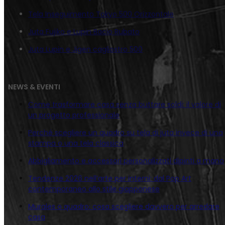
Tela Inseguimento Tokyo 500 Orizzontale
Juta Fujiko e Lupin Bacio Rubato
Juta Lupin e Jigen cagliostro 500
NEWS & EVENTI
Come trasformare casa senza buttare soldi: il valore di
un progetto professionale
Perché scegliere un quadro su tela di juta invece di una
stampa o una tela classica
Abbigliamento e accessori personalizzati dipinti a mano
Tendenze 2026 nell’arte per interni: dal Pop Art
contemporaneo allo stile giapponese
Murales o quadro: cosa scegliere davvero per arredare
casa