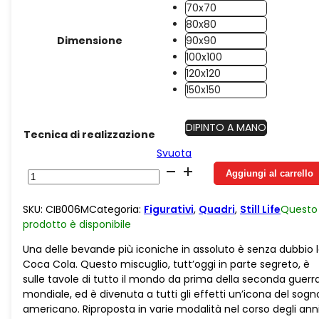
70x70
80x80
Dimensione
90x90
100x100
120x120
150x150
DIPINTO A MANO
Tecnica di realizzazione
Svuota
Juta
Aggiungi al carrello
Coca
Cola
SKU:
CIB006M
Categoria:
Figurativi
,
Quadri
,
Still Life
Questo
quantità
prodotto è
disponibile
Una delle bevande più iconiche in assoluto è senza dubbio 
Coca Cola. Questo miscuglio, tutt’oggi in parte segreto, è
sulle tavole di tutto il mondo da prima della seconda guerr
mondiale, ed è divenuta a tutti gli effetti un’icona del sogn
americano. Riproposta in varie modalità nel corso degli anni