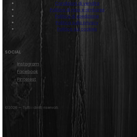
Condizioni di vendita
Politica di reso e rimborso
Politica di spedizione
Politica sulla privacy
Politica sui cookies
SOCIAL
Instagram
Facebook
Pinterest
©2026 — Tutti i diritti riservati.