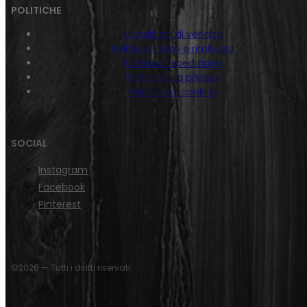
POLITICHE
Condizioni di vendita
Politica di reso e rimborso
Politica di spedizione
Politica sulla privacy
Politica sui cookies
SOCIAL
Instagram
Facebook
Pinterest
©2026 — Tutti i diritti riservati.