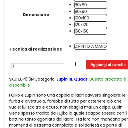
80x80
90x90
Dimensione
100x100
120x120
150x150
DIPINTO A MANO
Tecnica di realizzazione
Jeans
Aggiungi al carrello
Fujiko
e
SKU:
LUP010M
Categoria:
Lupin III
,
Quadri
Questo prodotto è
Lupin
disponibile
quantità
Fujiko e Lupin sono una coppia di ladri davvero singolare: lei
furba e civettuola, farebbe di tutto per ottenere ciò che
vuole; lui scaltro e acuto, non sbaglia mai un colpo. Lupin
viene spesso tradito da Fujiko la quale scappa spesso con il
bottino tanto agoniato dal ladro. Tra loro non mancano pe
momenti di estrema complicità e solidarietà da parte di