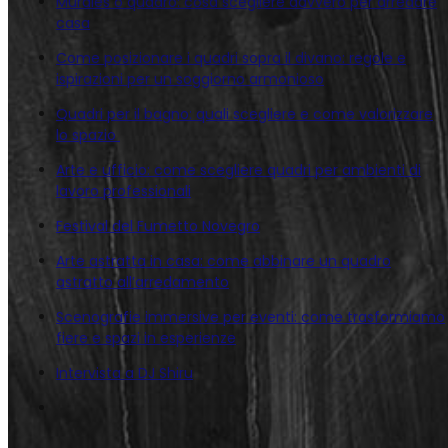
Murales o quadro: cosa scegliere davvero per arredare
casa
Come posizionare i quadri sopra il divano: regole e
ispirazioni per un soggiorno armonioso
Quadri per il bagno: quali scegliere e come valorizzare
lo spazio
Arte e ufficio: come scegliere quadri per ambienti di
lavoro professionali
Festival del Fumetto Novegro
Arte astratta in casa: come abbinare un quadro
astratto all’arredamento
Scenografie immersive per eventi: come trasformiamo
fiere e spazi in esperienze
Intervista a DJ Shiru