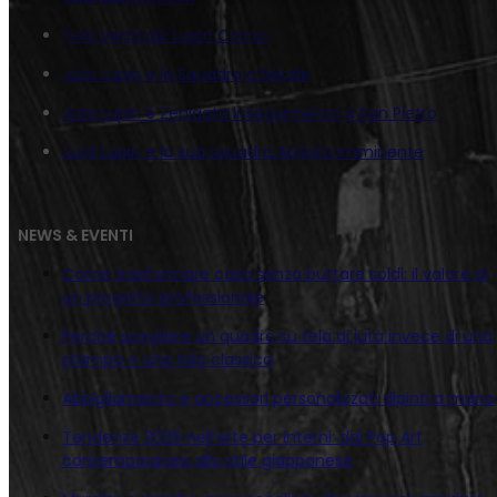
Tela Verticale Lupin Comic
Juta Lupin e la Squadra a Natale
Juta Lupin e Zenigata inseguimento a San Pietro
Juta Lupin e la sua squadra Arresto imminente
NEWS & EVENTI
Come trasformare casa senza buttare soldi: il valore di
un progetto professionale
Perché scegliere un quadro su tela di juta invece di una
stampa o una tela classica
Abbigliamento e accessori personalizzati dipinti a mano
Tendenze 2026 nell’arte per interni: dal Pop Art
contemporaneo allo stile giapponese