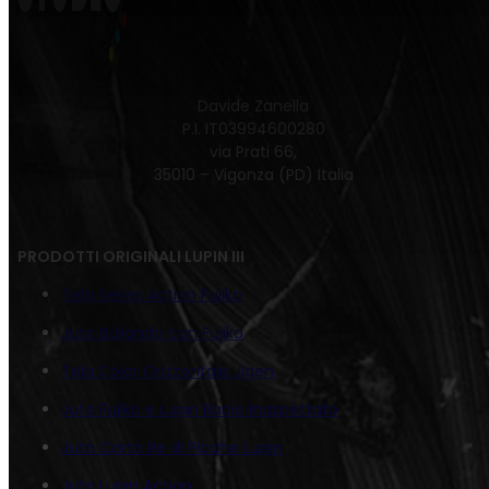
Davide Zanella
P.I. IT03994600280
via Prati 66,
35010 – Vigonza (PD) Italia
PRODOTTI ORIGINALI LUPIN III
Tela Series Action Fujiko
Juta Ballando con Fujiko
Tela Color Orizzontale Jigen
Juta Fujiko e Lupin Bacio Inaspettato
Juta Carta Re di Picche Lupin
Juta Lupin Action