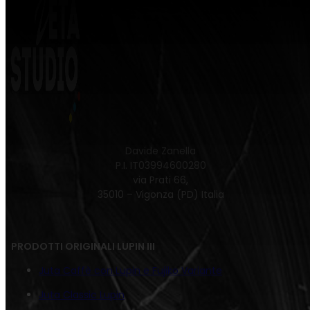
Davide Zanella
P.I. IT03994600280
via Prati 66,
35010 – Vigonza (PD) Italia
PRODOTTI ORIGINALI LUPIN III
Juta Caffè con Lupin e Fujiko Variante
Juta Classic Lupin