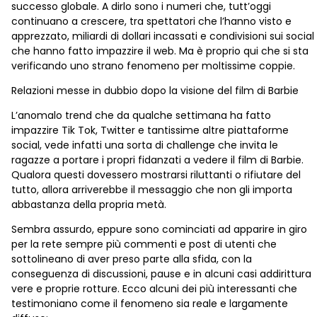
successo globale. A dirlo sono i numeri che, tutt’oggi
continuano a crescere, tra spettatori che l’hanno visto e
apprezzato, miliardi di dollari incassati e condivisioni sui social
che hanno fatto impazzire il web. Ma è proprio qui che si sta
verificando uno strano fenomeno per moltissime coppie.
Relazioni messe in dubbio dopo la visione del film di Barbie
L’anomalo trend che da qualche settimana ha fatto
impazzire Tik Tok, Twitter e tantissime altre piattaforme
social, vede infatti una sorta di challenge che invita le
ragazze a portare i propri fidanzati a vedere il film di Barbie.
Qualora questi dovessero mostrarsi riluttanti o rifiutare del
tutto, allora arriverebbe il messaggio che non gli importa
abbastanza della propria metà.
Sembra assurdo, eppure sono cominciati ad apparire in giro
per la rete sempre più commenti e post di utenti che
sottolineano di aver preso parte alla sfida, con la
conseguenza di discussioni, pause e in alcuni casi addirittura
vere e proprie rotture. Ecco alcuni dei più interessanti che
testimoniano come il fenomeno sia reale e largamente