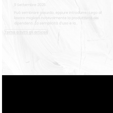
11 Settembre 2025
Può sembrare assurdo, eppure introdurre i Lego al
lavoro migliora notevolmente la produttività dei
dipendenti. La semplicità d’uso e la…
Torna a tutti gli articoli