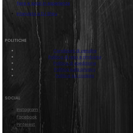
fiere e spazi in esperienze
Intervista a DJ Shiru
POLITICHE
Condizioni di vendita
Politica di reso e rimborso
Politica di spedizione
Politica sulla privacy
Politica sui cookies
SOCIAL
Instagram
Facebook
Pinterest