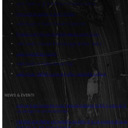
Juta Lupin e gli altri insieme busto intero
Tela Series Lupin Faces White
Juta Lupin e Fujiko Baciami Ancora
5 Tele stampate originali serie Lupin Color
Juta Lupin Cinque Personaggi Modern Nero
Juta Quadrato Lupin
Juta Lupin e Fujiko Bacio Pop
Juta Ciao, Bella! Lupin e Fujiko variante colore
NEWS & EVENTI
Come trasformare casa senza buttare soldi: il valore di
un progetto professionale
Perché scegliere un quadro su tela di juta invece di una
stampa o una tela classica