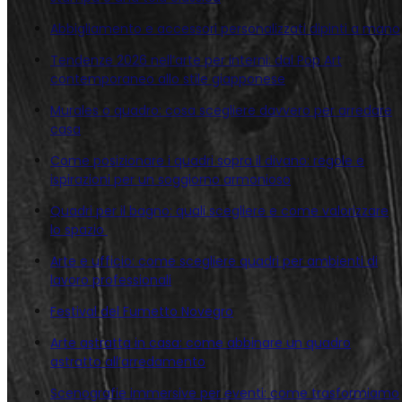
Abbigliamento e accessori personalizzati dipinti a mano
Tendenze 2026 nell’arte per interni: dal Pop Art
contemporaneo allo stile giapponese
Murales o quadro: cosa scegliere davvero per arredare
casa
Come posizionare i quadri sopra il divano: regole e
ispirazioni per un soggiorno armonioso
Quadri per il bagno: quali scegliere e come valorizzare
lo spazio
Arte e ufficio: come scegliere quadri per ambienti di
lavoro professionali
Festival del Fumetto Novegro
Arte astratta in casa: come abbinare un quadro
astratto all’arredamento
Scenografie immersive per eventi: come trasformiamo