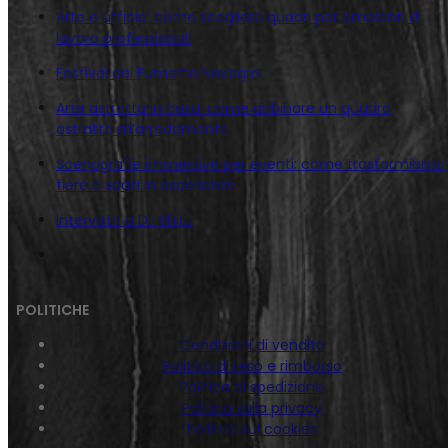
Arte e ufficio: come scegliere quadri per ambienti di
lavoro professionali
Festival del Fumetto Novegro
Arte astratta in casa: come abbinare un quadro
astratto all’arredamento
Scenografie immersive per eventi: come trasformiamo
fiere e spazi in esperienze
Intervista a DJ Shiru
POLITICHE
Condizioni di vendita
Politica di reso e rimborso
Politica di spedizione
Politica sulla privacy
Politica sui cookies