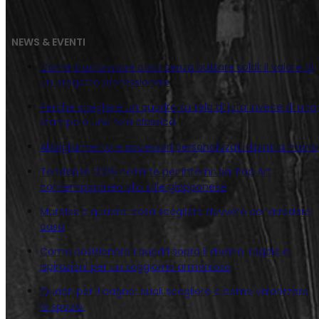
NEWS & EVENTI
Come trasformare casa senza buttare soldi: il valore di
un progetto professionale
Perché scegliere un quadro su tela di juta invece di una
stampa o una tela classica
Abbigliamento e accessori personalizzati dipinti a mano
Tendenze 2026 nell’arte per interni: dal Pop Art
contemporaneo allo stile giapponese
Murales o quadro: cosa scegliere davvero per arredare
casa
Come posizionare i quadri sopra il divano: regole e
ispirazioni per un soggiorno armonioso
Quadri per il bagno: quali scegliere e come valorizzare
lo spazio