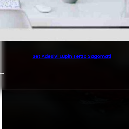
Set Adesivi Lupin Terzo Sagomati