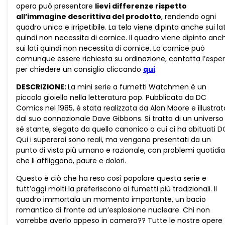
opera può presentare
lievi differenze rispetto
all’immagine descrittiva del prodotto
, rendendo ogni
quadro unico e irripetibile. La tela viene dipinta anche sui lat
quindi non necessita di cornice. Il quadro viene dipinto anc
sui lati quindi non necessita di cornice. La cornice può
comunque essere richiesta su ordinazione, contatta l’espe
per chiedere un consiglio cliccando
qui
.
DESCRIZIONE:
La mini serie a fumetti Watchmen è un
piccolo gioiello nella letteratura pop. Pubblicata da DC
Comics nel 1985, è stata realizzata da Alan Moore e illustrat
dal suo connazionale Dave Gibbons. Si tratta di un universo
sé stante, slegato da quello canonico a cui ci ha abituati D
Qui i supereroi sono reali, ma vengono presentati da un
punto di vista più umano e razionale, con problemi quotidia
che li affliggono, paure e dolori.
Questo è ciò che ha reso così popolare questa serie e
tutt’oggi molti la preferiscono ai fumetti più tradizionali. Il
quadro immortala un momento importante, un bacio
romantico di fronte ad un’esplosione nucleare. Chi non
vorrebbe averlo appeso in camera?? Tutte le nostre opere