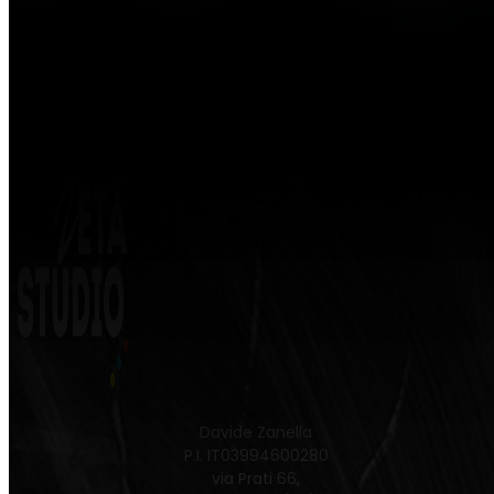
Davide Zanella
P.I. IT03994600280
via Prati 66,