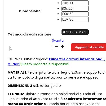
70x100
80x120
Dimensione
100x150
120x180
DIPINTO A MANO
Tecnica di realizzazione
Svuota
Watchmen
Aggiungi al carrello
quantità
SKU:
WAT001M
Categoria:
Fumetti e cartoni internazionali
,
Quadri
Questo prodotto è
disponibile
MATERIALE:
tela in juta, telaio in legno 3x3cm e supporto di
cartone, dotato di gancetto, pronto per essere appeso.
DIMENSIONI:
2
a 3
, rettangolare.
TECNICA:
Dipinto a mano con colori acrilici su tela di juta.
Ogni quadro di Arte Zeta Studio è
realizzato interamente
mano su ordinazione
. Proprio per questo motivo, ogni