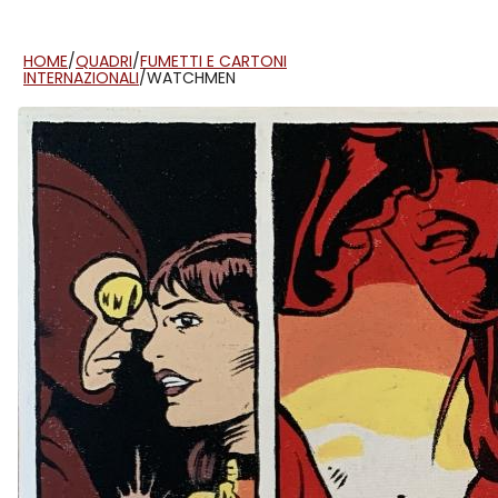
HOME
/
QUADRI
/
FUMETTI E CARTONI
INTERNAZIONALI
/
WATCHMEN