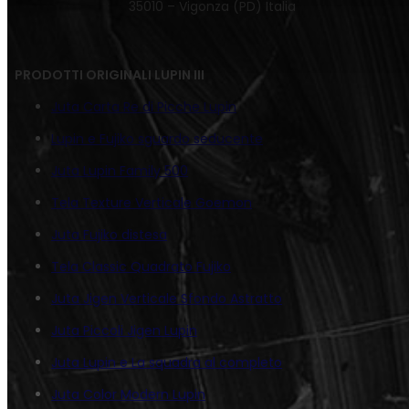
35010 – Vigonza (PD) Italia
PRODOTTI ORIGINALI LUPIN III
Juta Carta Re di Picche Lupin
Lupin e Fujiko sguardo seducente
Juta Lupin Family 500
Tela Texture Verticale Goemon
Juta Fujiko distesa
Tela Classic Quadrato Fujiko
Juta Jigen Verticale Sfondo Astratto
Juta Piccoli Jigen Lupin
Juta Lupin e La squadra al completo
Juta Color Modern Lupin