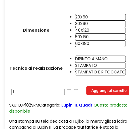
20X60
30X90
Dimensione
40X120
50X150
60X180
DIPINTO A MANO
STAMPATO
Tecnica di realizzazione
STAMPATO E RITOCCATO
Tela
Aggiungi al carrello
Color
Orizzontale
SKU:
LUP182SRM
Categoria:
Lupin III
,
Quadri
Questo prodotto
Fujiko
disponibile
quantità
Una stampa su tela dedicata a Fujiko, la meravigliosa ladra
compagna di Lupin III. La procace truffatrice è stata la