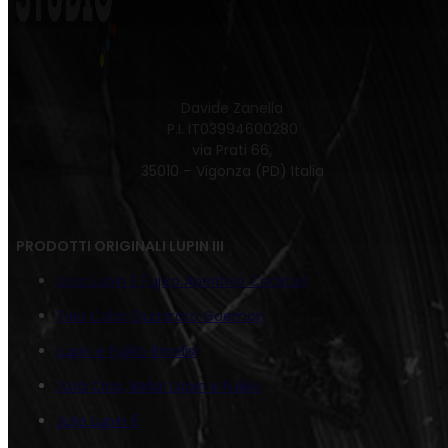
Davide Zanella
P.I. IT03994600280
via Prati 66,
35010 – Vigonza (PD) Italia
PRODOTTI ORIGINALI LUPIN III
Juta Lupin E Fujiko Aperitivo Cocktail
Tela Color Quadrato Goemon
Lupin e Fujiko Brindisi
Juta Ciao, Bella! Lupin e Fujiko
Juta Lupin 5