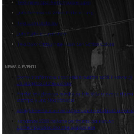
Tela Series Spot Rettangolare Lupin
Juta Sempre più Veloci Fujiko e Lupin
Tela Lupin Giallo Blu
Juta Fujiko e Lupin Moto
Tela Color Orizzontale Lupin con Schizzi Colore
NEWS & EVENTI
Come trasformare casa senza buttare soldi: il valore di
un progetto professionale
Perché scegliere un quadro su tela di juta invece di una
stampa o una tela classica
Abbigliamento e accessori personalizzati dipinti a mano
Tendenze 2026 nell’arte per interni: dal Pop Art
contemporaneo allo stile giapponese