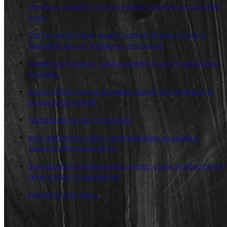
Murales o quadro: cosa scegliere davvero per arredare
casa
Come posizionare i quadri sopra il divano: regole e
ispirazioni per un soggiorno armonioso
Quadri per il bagno: quali scegliere e come valorizzare
lo spazio
Arte e ufficio: come scegliere quadri per ambienti di
lavoro professionali
Festival del Fumetto Novegro
Arte astratta in casa: come abbinare un quadro
astratto all’arredamento
Scenografie immersive per eventi: come trasformiamo
fiere e spazi in esperienze
Intervista a DJ Shiru