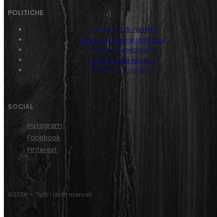
POLITICHE
Condizioni di vendita
Politica di reso e rimborso
Politica di spedizione
Politica sulla privacy
Politica sui cookies
SOCIAL
Instagram
Facebook
Pinterest
©2026 — Tutti i diritti riservati.