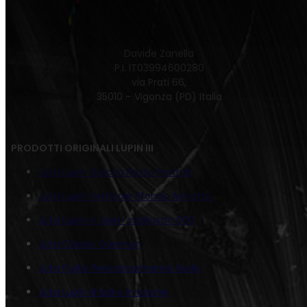
Davide Zanella
P.I. IT03994600280
via Prati 66,
35010 – Vigonza (PD) Italia
PRODOTTI ORIGINALI LUPIN III
Juta Lupin Giacca Rossa Portrait
Juta Lupin Verticale Sfondo Astratto
Juta Lupin e Jigen cagliostro 500
Juta Classic Goemon
Juta Fujiko Pericolosamente Nuda
Juta Lupin III ladro in azione