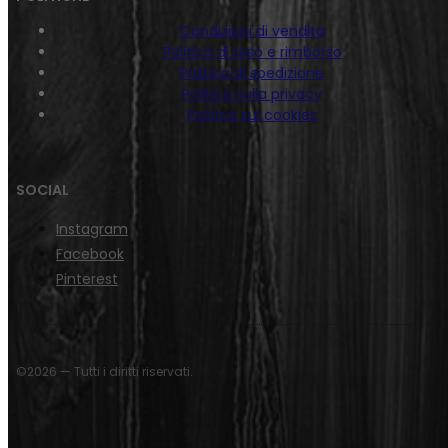
Condizioni di vendita
Politica di reso e rimborso
Politica di spedizione
Politica sulla privacy
Politica sui cookies
SOCIAL
Instagram
Facebook
Pinterest
©2026 — Tutti i diritti riservati.