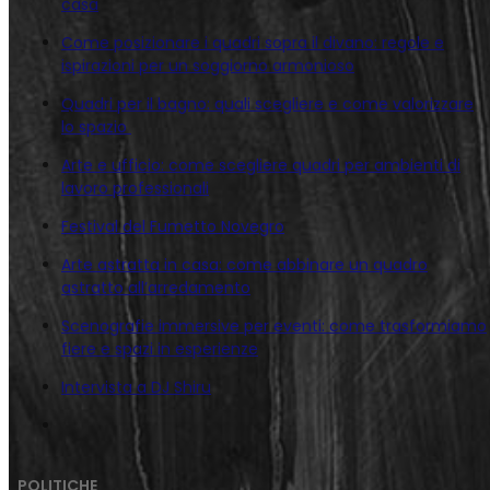
casa
Come posizionare i quadri sopra il divano: regole e
ispirazioni per un soggiorno armonioso
Quadri per il bagno: quali scegliere e come valorizzare
lo spazio
Arte e ufficio: come scegliere quadri per ambienti di
lavoro professionali
Festival del Fumetto Novegro
Arte astratta in casa: come abbinare un quadro
astratto all’arredamento
Scenografie immersive per eventi: come trasformiamo
fiere e spazi in esperienze
Intervista a DJ Shiru
POLITICHE