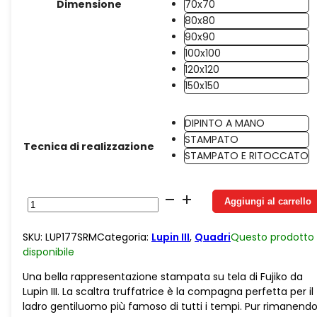
Dimensione
70x70
80x80
90x90
100x100
120x120
150x150
DIPINTO A MANO
STAMPATO
Tecnica di realizzazione
STAMPATO E RITOCCATO
Tela
Aggiungi al carrello
Color
Modern
SKU:
LUP177SRM
Categoria:
Lupin III
,
Quadri
Questo prodotto
Fujiko
disponibile
quantità
Una bella rappresentazione stampata su tela di Fujiko da
Lupin III. La scaltra truffatrice è la compagna perfetta per il
ladro gentiluomo più famoso di tutti i tempi. Pur rimanend