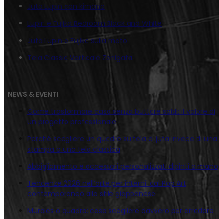
Juta Lupin con kimono
Lupin e Fujiko Bedroom Black and White
Juta Lupin e Fujiko sulla moto
Tela Classic Verticale Zenigata
NEWS & EVENTI
Come trasformare casa senza buttare soldi: il valore di
un progetto professionale
Perché scegliere un quadro su tela di juta invece di una
stampa o una tela classica
Abbigliamento e accessori personalizzati dipinti a mano
Tendenze 2026 nell’arte per interni: dal Pop Art
contemporaneo allo stile giapponese
Murales o quadro: cosa scegliere davvero per arredare