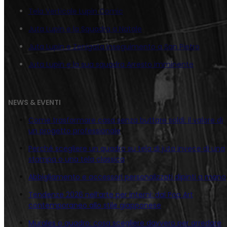
Tela Verticale Lupin Comic
Juta Lupin e la Squadra a Natale
Juta Lupin e Zenigata inseguimento a San Pietro
Juta Lupin e la sua squadra Arresto imminente
NEWS & EVENTI
Come trasformare casa senza buttare soldi: il valore di
un progetto professionale
Perché scegliere un quadro su tela di juta invece di una
stampa o una tela classica
Abbigliamento e accessori personalizzati dipinti a mano
Tendenze 2026 nell’arte per interni: dal Pop Art
contemporaneo allo stile giapponese
Murales o quadro: cosa scegliere davvero per arredare