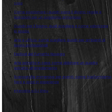
casa
Come posizionare i quadri sopra il divano: regole e
ispirazioni per un soggiorno armonioso
Quadri per il bagno: quali scegliere e come valorizzare
lo spazio
Arte e ufficio: come scegliere quadri per ambienti di
lavoro professionali
Festival del Fumetto Novegro
Arte astratta in casa: come abbinare un quadro
astratto all’arredamento
Scenografie immersive per eventi: come trasformiamo
fiere e spazi in esperienze
Intervista a DJ Shiru