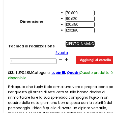
70x100
80x120
Dimensione
100x150
120x180
DIPINTO A MANO
Tecnica di realizzazione
Svuota
Juta
Aggiungi al carrello
Fujiko
e
SKU:
LUP048M
Categoria:
Lupin III
,
Quadri
Questo prodotto è
Lupin
disponibile
Esplosione
di
È risaputo che Lupin III sia ormai una vera e propria icona po
Colori
Per questo gli artisti di Arte Zeta Studio hanno deciso di
quantità
immortalare lui e la sua splendida compagna Fujiko in un
quadro dalle note glam che ben si sposa con la solarità del
personaggio. L’idea è quella di avere un dipinto versatile,