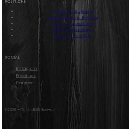
POLITICHE
Condizioni di vendita
Politica di reso e rimborso
Politica di spedizione
Politica sulla privacy
Politica sui cookies
SOCIAL
Instagram
Facebook
Pinterest
©2026 — Tutti i diritti riservati.