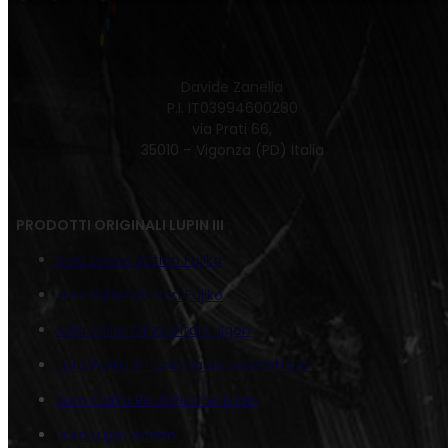
Davide Zanella
P.I. IT03994600280
via Prati 66,
35010 – Vigonza (PD) Italia
PRODOTTI ORIGINALI LUPIN III
Tela Series Action Fujiko
Juta Ballando con Fujiko
Tela Color Orizzontale Jigen
Juta Fujiko e Lupin Bacio Inaspettato
Juta Carta Re di Picche Lupin
Juta Lupin Action