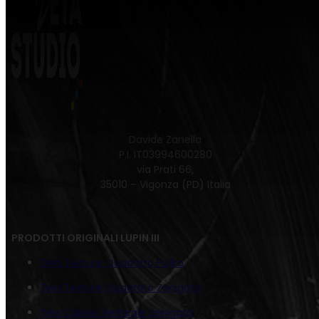
Davide Zanella
P.I. IT03994600280
via Prati 66,
35010 – Vigonza (PD) Italia
PRODOTTI ORIGINALI LUPIN III
Tela Texture Quadrato Fujiko
Tela Texture Quadrato Zenigata
Tela Classic Verticale Zenigata