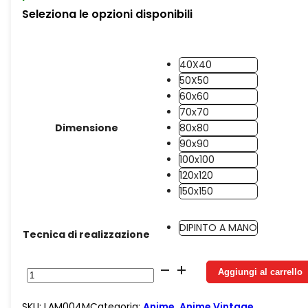
Seleziona le opzioni disponibili
40X40
50X50
60x60
70x70
Dimensione
80x80
90x90
100x100
120x120
150x150
DIPINTO A MANO
Tecnica di realizzazione
Lamù
Aggiungi al carrello
e
Ataru
SKU:
LAM004M
Categoria:
Anime
,
Anime Vintage
,