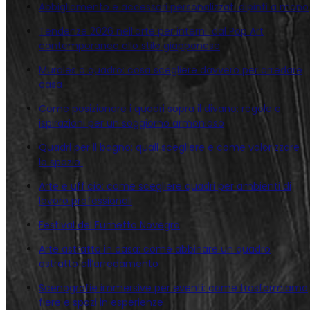
Abbigliamento e accessori personalizzati dipinti a mano
Tendenze 2026 nell’arte per interni: dal Pop Art
contemporaneo allo stile giapponese
Murales o quadro: cosa scegliere davvero per arredare
casa
Come posizionare i quadri sopra il divano: regole e
ispirazioni per un soggiorno armonioso
Quadri per il bagno: quali scegliere e come valorizzare
lo spazio
Arte e ufficio: come scegliere quadri per ambienti di
lavoro professionali
Festival del Fumetto Novegro
Arte astratta in casa: come abbinare un quadro
astratto all’arredamento
Scenografie immersive per eventi: come trasformiamo
fiere e spazi in esperienze