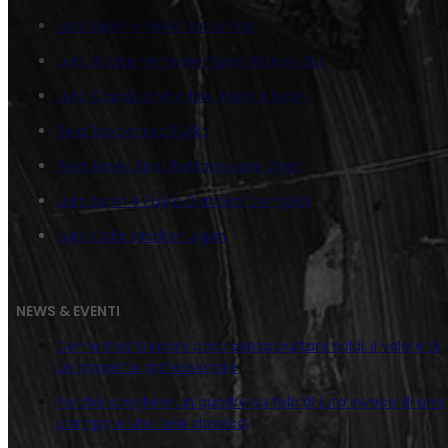
Juta Lupin e Fujiko Bacio Pop
Juta Action Verticale Fujiko Sfondo Blu
Juta Coppia invincibile Jigen e Lupin
Tela Banconota Fujiko
Tela Series Spot Rettangolare Jigen
Juta Lupin e Fujiko Diabolici Complici
Juta Color Modern Jigen
NEWS & EVENTI
Come trasformare casa senza buttare soldi: il valore di
un progetto professionale
Perché scegliere un quadro su tela di juta invece di una
stampa o una tela classica