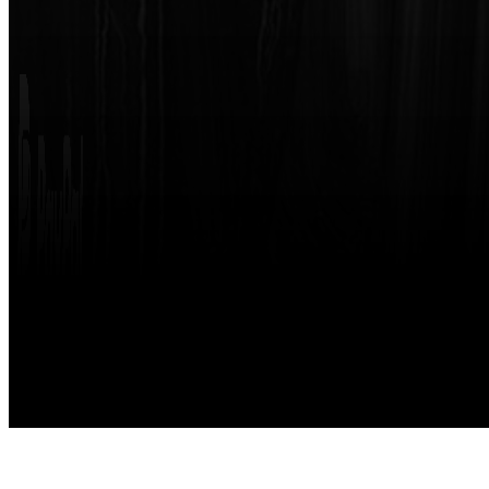
Made with
by
STRIKETING