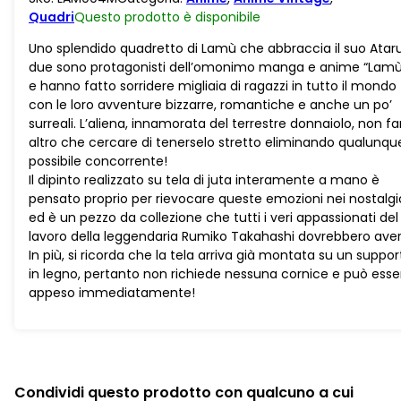
quantità
Quadri
Questo prodotto è
disponibile
Uno splendido quadretto di Lamù che abbraccia il suo Ataru.
due sono protagonisti dell’omonimo manga e anime “Lamù
e hanno fatto sorridere migliaia di ragazzi in tutto il mondo
con le loro avventure bizzarre, romantiche e anche un po’
surreali. L’aliena, innamorata del terrestre donnaiolo, non fa
altro che cercare di tenerselo stretto eliminando qualunqu
possibile concorrente!
Il dipinto realizzato su tela di juta interamente a mano è
pensato proprio per rievocare queste emozioni nei nostalgic
ed è un pezzo da collezione che tutti i veri appassionati del
lavoro della leggendaria Rumiko Takahashi dovrebbero aver
In più, si ricorda che la tela arriva già montata su un suppor
in legno, pertanto non richiede nessuna cornice e può esse
appeso immediatamente!
Condividi questo prodotto con qualcuno a cui