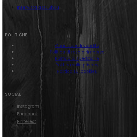
Intervista a DJ Shiru
POLITICHE
Condizioni di vendita
Politica di reso e rimborso
Politica di spedizione
Politica sulla privacy
Politica sui cookies
SOCIAL
Instagram
Facebook
Pinterest