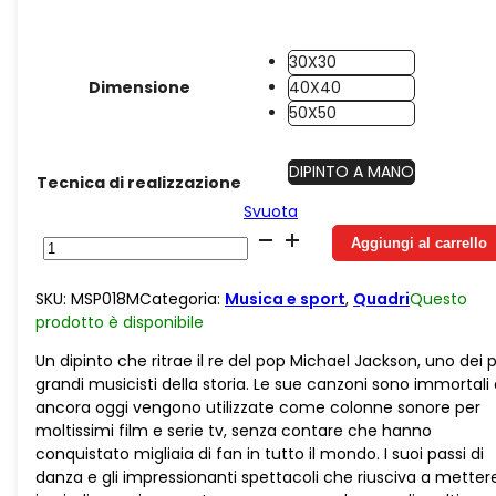
30X30
Dimensione
40X40
50X50
DIPINTO A MANO
Tecnica di realizzazione
Svuota
Juta
Aggiungi al carrello
Piccolo
Michael
SKU:
MSP018M
Categoria:
Musica e sport
,
Quadri
Questo
Jackson
prodotto è
disponibile
quantità
Un dipinto che ritrae il re del pop Michael Jackson, uno dei p
grandi musicisti della storia. Le sue canzoni sono immortali
ancora oggi vengono utilizzate come colonne sonore per
moltissimi film e serie tv, senza contare che hanno
conquistato migliaia di fan in tutto il mondo. I suoi passi di
danza e gli impressionanti spettacoli che riusciva a metter