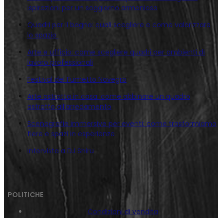
ispirazioni per un soggiorno armonioso
Quadri per il bagno: quali scegliere e come valorizzare
lo spazio
Arte e ufficio: come scegliere quadri per ambienti di
lavoro professionali
Festival del Fumetto Novegro
Arte astratta in casa: come abbinare un quadro
astratto all’arredamento
Scenografie immersive per eventi: come trasformiamo
fiere e spazi in esperienze
Intervista a DJ Shiru
POLITICHE
Condizioni di vendita