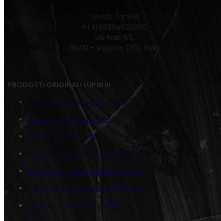
Davide Zanella
P.I. IT03994600280
via Prati 66,
35010 – Vigonza (PD) Italia
PRODOTTI ORIGINALI LUPIN III
Tela Texture Quadrato Fujiko
Juta Color Modern Fujiko
Juta Comic Zenigata
Juta Lupin III, Jigen & Goemon Trio
Juta Lupin Squadra 500 Diamante
Tela Series Lupin Terzo 500 Target
Lupin III – Partners in Crime