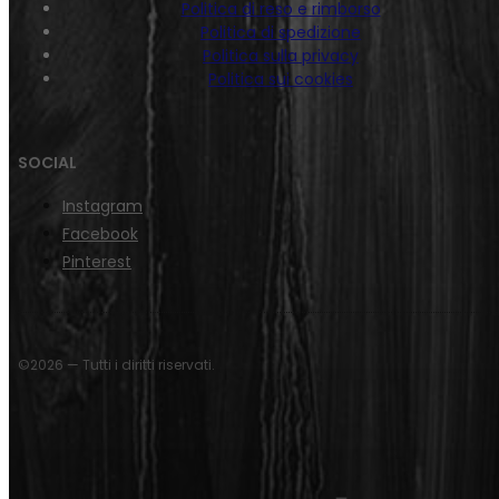
Politica di reso e rimborso
Politica di spedizione
Politica sulla privacy
Politica sui cookies
SOCIAL
Instagram
Facebook
Pinterest
©2026 — Tutti i diritti riservati.