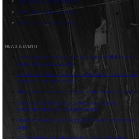
Tela Series Lupin Matrimonio
Tela Color Modern Goemon
Tela Lupin trio black e white
NEWS & EVENTI
Come trasformare casa senza buttare soldi: il valore di
un progetto professionale
Perché scegliere un quadro su tela di juta invece di una
stampa o una tela classica
Abbigliamento e accessori personalizzati dipinti a mano
Tendenze 2026 nell’arte per interni: dal Pop Art
contemporaneo allo stile giapponese
Murales o quadro: cosa scegliere davvero per arredare
casa
Come posizionare i quadri sopra il divano: regole e