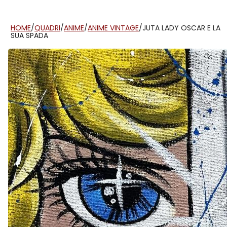
HOME
/
QUADRI
/
ANIME
/
ANIME VINTAGE
/
JUTA LADY OSCAR E LA
SUA SPADA