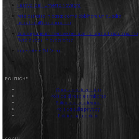
Festival del Fumetto Novegro
Arte astratta in casa: come abbinare un quadro
astratto all’arredamento
Scenografie immersive per eventi: come trasformiamo
fiere e spazi in esperienze
Intervista a DJ Shiru
POLITICHE
Condizioni di vendita
Politica di reso e rimborso
Politica di spedizione
Politica sulla privacy
Politica sui cookies
SOCIAL