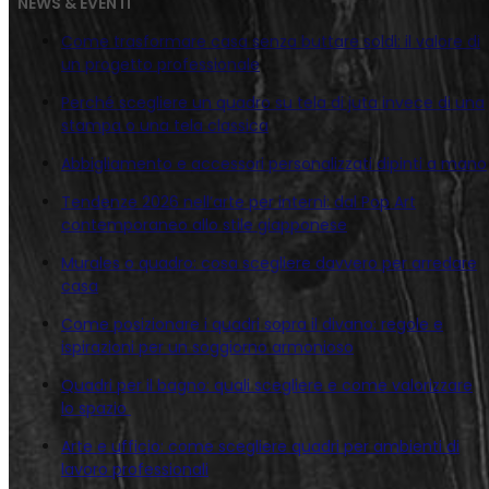
NEWS & EVENTI
Come trasformare casa senza buttare soldi: il valore di
un progetto professionale
Perché scegliere un quadro su tela di juta invece di una
stampa o una tela classica
Abbigliamento e accessori personalizzati dipinti a mano
Tendenze 2026 nell’arte per interni: dal Pop Art
contemporaneo allo stile giapponese
Murales o quadro: cosa scegliere davvero per arredare
casa
Come posizionare i quadri sopra il divano: regole e
ispirazioni per un soggiorno armonioso
Quadri per il bagno: quali scegliere e come valorizzare
lo spazio
Arte e ufficio: come scegliere quadri per ambienti di
lavoro professionali