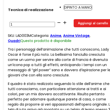
DIPINTO A MANO
Tecnica di realizzazione
Juta
Aggiungi al carrello
Lady
Oscar
SKU:
LAD003M
Categoria:
Anime
,
Anime Vintage
,
e
Quadri
Questo prodotto è
disponibile
la
sua
Tra i personaggi dell’animazione che tutti conoscono, Lady
spada
Oscar è forse il più noto. La bellissima fanciulla cresciuta
quantità
come un uomo per servire alla corte di Francia è divenuta
un’icona pop a tutti gli effetti, anticipando i tempi con un
messaggio di “girl power” sano e davvero d’ispirazione per l
giovani che con ella sono cresciute.
Il quadro è stato realizzato seguendo lo stile dell’anime che
tutti conosciamo, con particolare attenzione ai tratti e ai
colori, per un mix davvero accattivante. Risulta pertanto
perfetto per adornare qualunque parete di casa, o come
regalo da proporre ai veri appassionati dell’opera originale. 
tela di juta arriva già montata su un telaio di legno spesso 