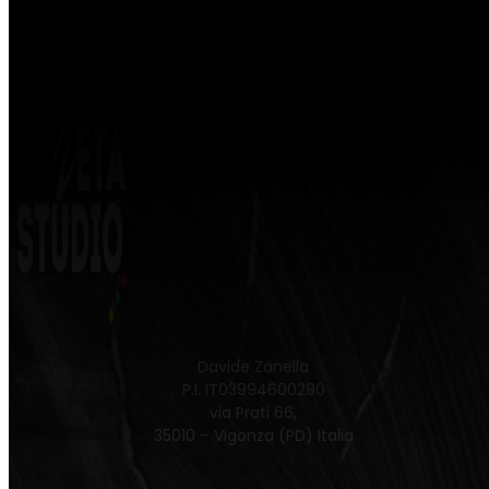
Davide Zanella
P.I. IT03994600280
via Prati 66,
35010 – Vigonza (PD) Italia