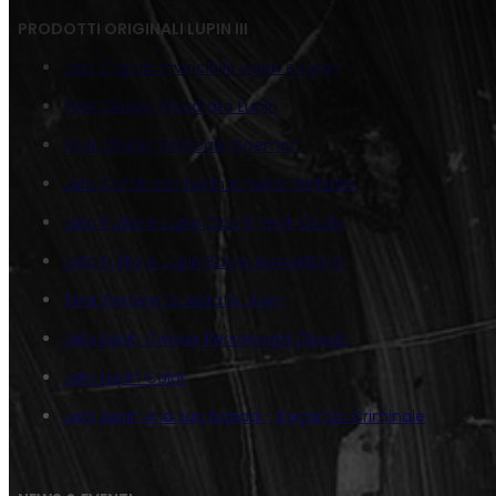
PRODOTTI ORIGINALI LUPIN III
Juta Coppia invincibile Jigen e Lupin
Tela Classic Quadrato Lupin
Tela Classic Verticale Goemon
Juta Caffè con Lupin e Fujiko Variante
Juta Fujiko e Lupin Occhi negli Occhi
Juta Fujiko e Lupin Bacio Inaspettato
Tela Texture Quadrato Jigen
Juta Lupin Cinque Personaggi Classic
Juta Lupin Color
Juta Lupin e la sua banda – Eleganza Criminale