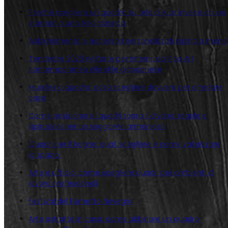
Perché scegliere un quadro su tela di juta invece di una
stampa o una tela classica
Abbigliamento e accessori personalizzati dipinti a mano
Tendenze 2026 nell’arte per interni: dal Pop Art
contemporaneo allo stile giapponese
Murales o quadro: cosa scegliere davvero per arredare
casa
Come posizionare i quadri sopra il divano: regole e
ispirazioni per un soggiorno armonioso
Quadri per il bagno: quali scegliere e come valorizzare
lo spazio
Arte e ufficio: come scegliere quadri per ambienti di
lavoro professionali
Festival del Fumetto Novegro
Arte astratta in casa: come abbinare un quadro