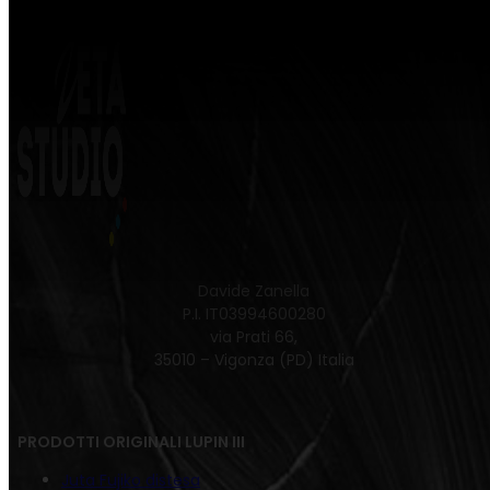
Davide Zanella
P.I. IT03994600280
via Prati 66,
35010 – Vigonza (PD) Italia
PRODOTTI ORIGINALI LUPIN III
Juta Fujiko distesa