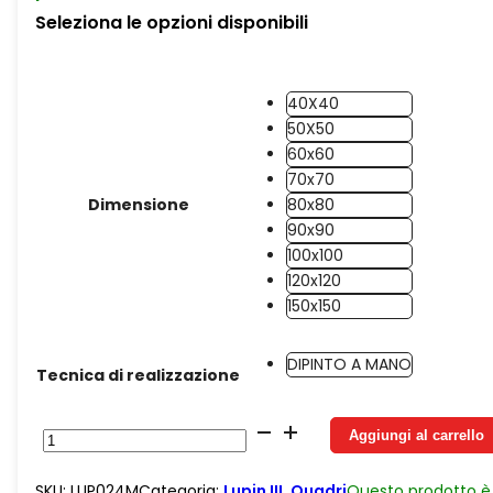
Seleziona le opzioni disponibili
40X40
50X50
60x60
70x70
Dimensione
80x80
90x90
100x100
120x120
150x150
DIPINTO A MANO
Tecnica di realizzazione
Juta
Aggiungi al carrello
Classic
Goemon
SKU:
LUP024M
Categoria:
Lupin III
,
Quadri
Questo prodotto è