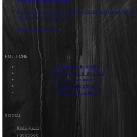
astratto all’arredamento
Scenografie immersive per eventi: come trasformiamo
fiere e spazi in esperienze
Intervista a DJ Shiru
POLITICHE
Condizioni di vendita
Politica di reso e rimborso
Politica di spedizione
Politica sulla privacy
Politica sui cookies
SOCIAL
Instagram
Facebook