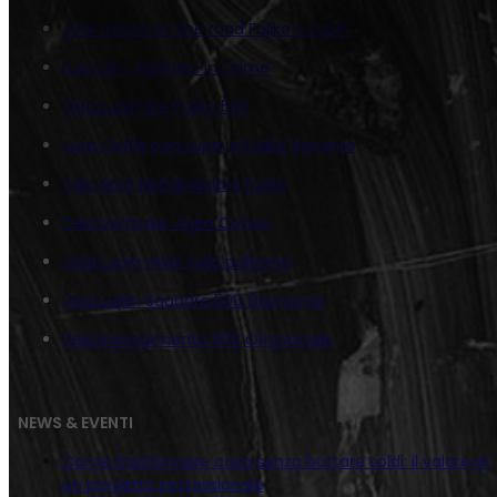
Juta Vespa on the road Fujiko e Lupin
Lupin III – Partners in Crime
Juta Lupin III e Fujiko 500
Juta Caffè con Lupin e Fujiko Variante
Tela Spot Rettangolare Fujiko
Tela Verticale Jigen Comic
Juta Lupin relax sulla poltrona
Juta Lupin Squadra 500 Diamante
Tela Inseguimento 500 Orizzontale
NEWS & EVENTI
Come trasformare casa senza buttare soldi: il valore di
un progetto professionale