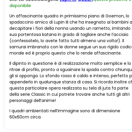
quantità
disponibile
Un affascinante quadro in primissimo piano di Goemon, lo
spadaccino amico di Lupin III che ha insegnato ai bambini 
decapitare i fiori della nonna usando un rametto, imitando 
sua portentosa katana in grado di tagliare anche l’acciaio
(confessatelo, lo avete fatto tutti almeno una volta!). Il
samurai imbranato con le donne segue un suo rigido codic
morale ed è proprio questo che lo rende affascinante.
Il dipinto in questione è di realizzazione molto semplice e lo
ritrae di profilo, pronto a sguainare la spada contro chiunq
gli si opponga. Lo sfondo rosso è caldo e intenso, perfetto 
appenderlo in qualunque stanza di casa. Si ricorda inoltre 
questa particolare opera realizzata su tela di juta fa parte
della serie Classic in cui potrete trovare anche tutti gli altri
personaggi dell’anime!
I quadri ambientati nell’immagine sono di dimensione
60x60cm circa.