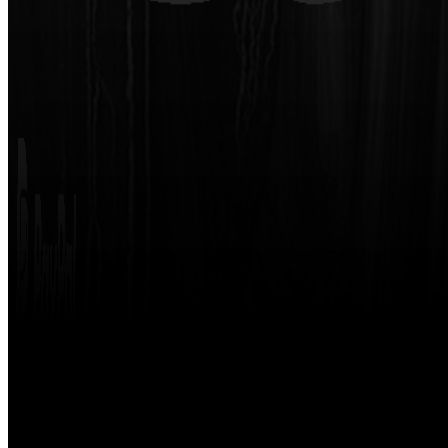
Made with
by
STRIKETING