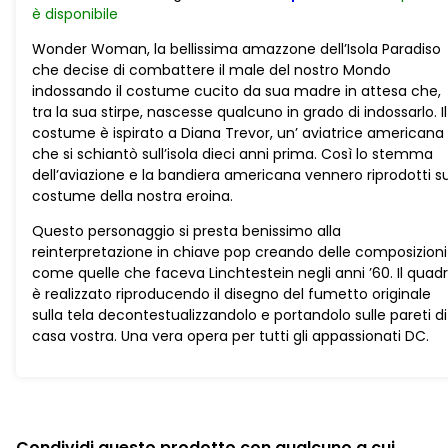
è
disponibile
POP
Balloon
Wonder Woman, la bellissima amazzone dell’Isola Paradiso
quantità
che decise di combattere il male del nostro Mondo
indossando il costume cucito da sua madre in attesa che,
tra la sua stirpe, nascesse qualcuno in grado di indossarlo. Il
costume è ispirato a Diana Trevor, un’ aviatrice americana
che si schiantò sull’isola dieci anni prima. Così lo stemma
dell’aviazione e la bandiera americana vennero riprodotti su
costume della nostra eroina.
Questo personaggio si presta benissimo alla
reinterpretazione in chiave pop creando delle composizioni
come quelle che faceva Linchtestein negli anni ’60. Il quad
è realizzato riproducendo il disegno del fumetto originale
sulla tela decontestualizzandolo e portandolo sulle pareti di
casa vostra. Una vera opera per tutti gli appassionati DC.
Condividi questo prodotto con qualcuno a cui