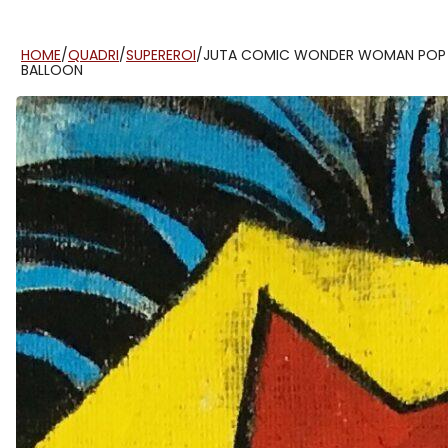
HOME
/
QUADRI
/
SUPEREROI
/
JUTA COMIC WONDER WOMAN POP
BALLOON