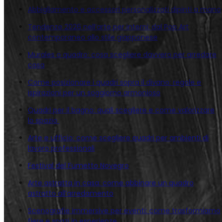
Abbigliamento e accessori personalizzati dipinti a mano
Tendenze 2026 nell’arte per interni: dal Pop Art
contemporaneo allo stile giapponese
Murales o quadro: cosa scegliere davvero per arredare
casa
Come posizionare i quadri sopra il divano: regole e
ispirazioni per un soggiorno armonioso
Quadri per il bagno: quali scegliere e come valorizzare
lo spazio
Arte e ufficio: come scegliere quadri per ambienti di
lavoro professionali
Festival del Fumetto Novegro
Arte astratta in casa: come abbinare un quadro
astratto all’arredamento
Scenografie immersive per eventi: come trasformiamo
fiere e spazi in esperienze