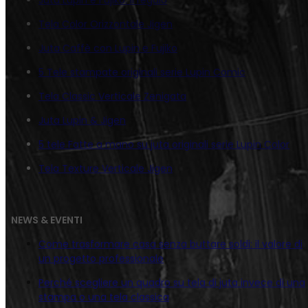
Tela Color Orizzontale Jigen
Juta Caffè con Lupin e Fujiko
5 Tele stampate originali serie Lupin Comic
Tela Classic Verticale Zenigata
Juta Lupin & Jigen
5 tele Fatte a mano su juta originali serie Lupin Color
Tela Texture Verticale Jigen
NEWS & EVENTI
Come trasformare casa senza buttare soldi: il valore di
un progetto professionale
Perché scegliere un quadro su tela di juta invece di una
stampa o una tela classica