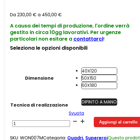
Da
230,00
€
a
450,00
€
A causa dei tempi di produzione, l'ordine verrà
gestito in circa 10gg lavorativi. Per urgenze
particolari non esitare a
contattarci
!
Seleziona le opzioni disponibili
40X120
Dimensione
50X150
60X180
DIPINTO A MANO
Tecnica di realizzazione
Svuota
Juta
Aggiungi al carrello
Comic
Wonder
SKU:
WON007M
Categoria:
Quadri
,
Supereroi
Questo prodot
Woman