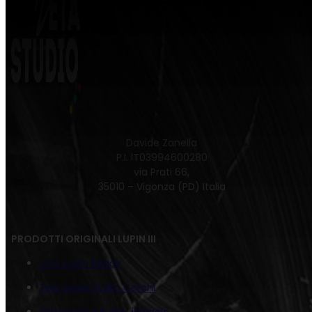
Davide Zanella
P.I. IT03994600280
via Prati 66,
35010 – Vigonza (PD) Italia
PRODOTTI ORIGINALI LUPIN III
Juta Lupin Ready
Tela Series Fujiko Cerchi
Juta Lupin e Fujiko: il regalo