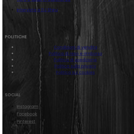
Intervista a DJ Shiru
POLITICHE
Condizioni di vendita
Politica di reso e rimborso
Politica di spedizione
Politica sulla privacy
Politica sui cookies
SOCIAL
Instagram
Facebook
Pinterest