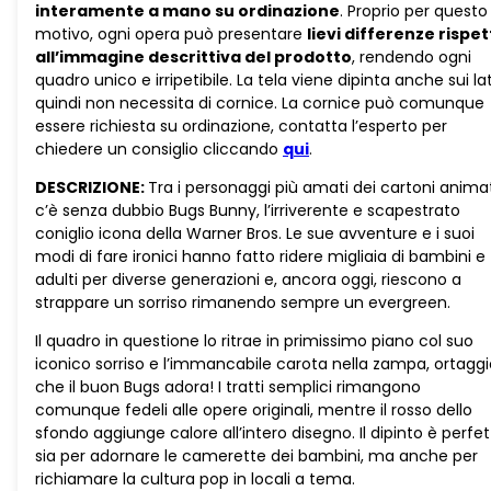
interamente a mano su ordinazione
. Proprio per questo
motivo, ogni opera può presentare
lievi differenze rispe
all’immagine descrittiva del prodotto
, rendendo ogni
quadro unico e irripetibile. La tela viene dipinta anche sui lat
quindi non necessita di cornice. La cornice può comunque
essere richiesta su ordinazione, contatta l’esperto per
chiedere un consiglio cliccando
qui
.
DESCRIZIONE:
Tra i personaggi più amati dei cartoni anima
c’è senza dubbio Bugs Bunny, l’irriverente e scapestrato
coniglio icona della Warner Bros. Le sue avventure e i suoi
modi di fare ironici hanno fatto ridere migliaia di bambini e
adulti per diverse generazioni e, ancora oggi, riescono a
strappare un sorriso rimanendo sempre un evergreen.
Il quadro in questione lo ritrae in primissimo piano col suo
iconico sorriso e l’immancabile carota nella zampa, ortaggi
che il buon Bugs adora! I tratti semplici rimangono
comunque fedeli alle opere originali, mentre il rosso dello
sfondo aggiunge calore all’intero disegno. Il dipinto è perfe
sia per adornare le camerette dei bambini, ma anche per
richiamare la cultura pop in locali a tema.