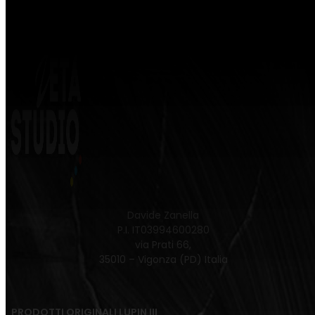
Davide Zanella
P.I. IT03994600280
via Prati 66,
35010 – Vigonza (PD) Italia
PRODOTTI ORIGINALI LUPIN III