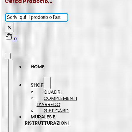
Cerca Prodotto...
Cerca
×
0
HOME
SHOP
QUADRI
COMPLEMENTI
D’ARREDO
GIFT CARD
MURALES E
RISTRUTTURAZIONI