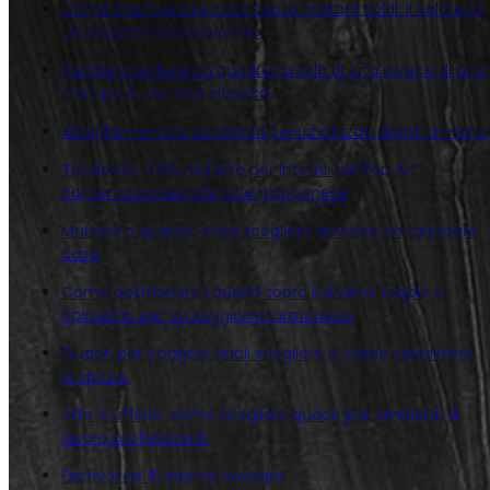
Come trasformare casa senza buttare soldi: il valore di
un progetto professionale
Perché scegliere un quadro su tela di juta invece di una
stampa o una tela classica
Abbigliamento e accessori personalizzati dipinti a mano
Tendenze 2026 nell’arte per interni: dal Pop Art
contemporaneo allo stile giapponese
Murales o quadro: cosa scegliere davvero per arredare
casa
Come posizionare i quadri sopra il divano: regole e
ispirazioni per un soggiorno armonioso
Quadri per il bagno: quali scegliere e come valorizzare
lo spazio
Arte e ufficio: come scegliere quadri per ambienti di
lavoro professionali
Festival del Fumetto Novegro