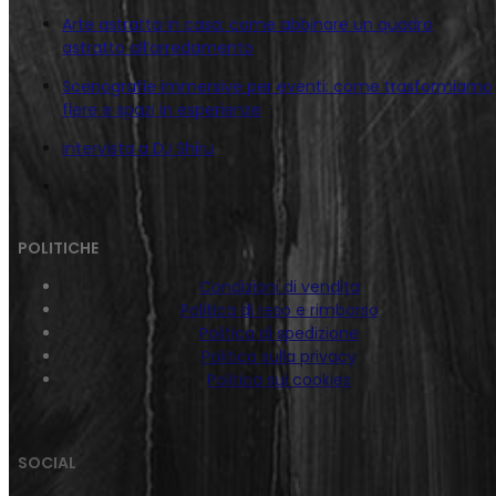
Arte astratta in casa: come abbinare un quadro
astratto all’arredamento
Scenografie immersive per eventi: come trasformiamo
fiere e spazi in esperienze
Intervista a DJ Shiru
POLITICHE
Condizioni di vendita
Politica di reso e rimborso
Politica di spedizione
Politica sulla privacy
Politica sui cookies
SOCIAL