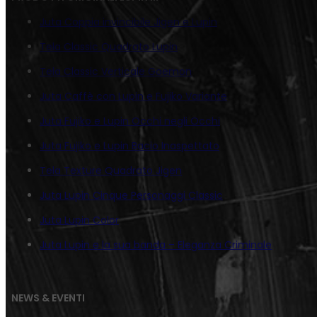
Juta Coppia invincibile Jigen e Lupin
Tela Classic Quadrato Lupin
Tela Classic Verticale Goemon
Juta Caffè con Lupin e Fujiko Variante
Juta Fujiko e Lupin Occhi negli Occhi
Juta Fujiko e Lupin Bacio Inaspettato
Tela Texture Quadrato Jigen
Juta Lupin Cinque Personaggi Classic
Juta Lupin Color
Juta Lupin e la sua banda – Eleganza Criminale
NEWS & EVENTI