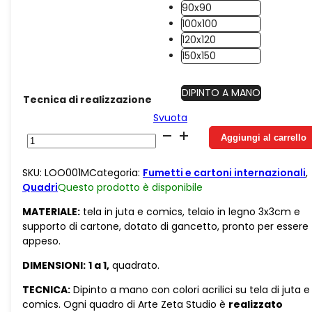
90x90
100x100
120x120
150x150
DIPINTO A MANO
Tecnica di realizzazione
Svuota
Juta
Aggiungi al carrello
Bugs
Bunny
SKU:
LOO001M
Categoria:
Fumetti e cartoni internazionali
,
primo
Quadri
Questo prodotto è
disponibile
piano
quantità
MATERIALE:
tela in juta e comics, telaio in legno 3x3cm e
supporto di cartone, dotato di gancetto, pronto per essere
appeso.
DIMENSIONI:
1 a 1,
quadrato.
TECNICA:
Dipinto a mano con colori acrilici su tela di juta e
comics. Ogni quadro di Arte Zeta Studio è
realizzato