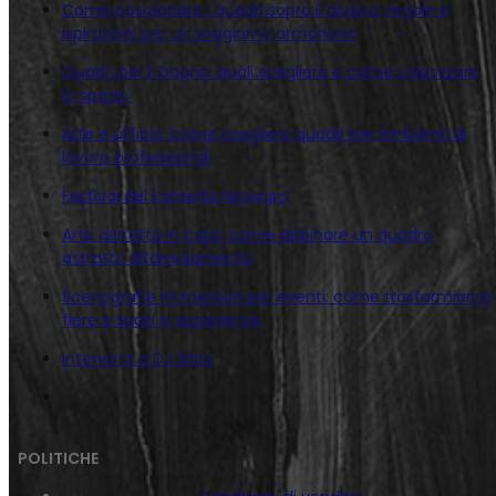
Come posizionare i quadri sopra il divano: regole e
ispirazioni per un soggiorno armonioso
Quadri per il bagno: quali scegliere e come valorizzare
lo spazio
Arte e ufficio: come scegliere quadri per ambienti di
lavoro professionali
Festival del Fumetto Novegro
Arte astratta in casa: come abbinare un quadro
astratto all’arredamento
Scenografie immersive per eventi: come trasformiamo
fiere e spazi in esperienze
Intervista a DJ Shiru
POLITICHE