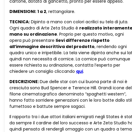
cartone, dotato di gancetto, pronto per essere appeso.
DIMENSIONI:
1 a 2
, rettangolare.
TECNICA:
Dipinto a mano con colori acrilici su tela di juta.
Ogni quadro di Arte Zeta Studio è
realizzato interamente
mano su ordinazione
. Proprio per questo motivo, ogni
opera può presentare
lievi differenze rispetto
all’immagine descrittiva del prodotto
, rendendo ogni
quadro unico e irripetibile. La tela viene dipinta anche sui lat
quindi non necessita di cornice. La cornice può comunque
essere richiesta su ordinazione, contatta l’esperto per
chiedere un consiglio cliccando
qui
.
DESCRIZIONE:
Due delle star con cui buona parte di noi è
cresciuta sono Bud Spencer e Terence Hill. Grandi icone del
filone cinematografico denominato “spaghetti western”,
hanno fatto sorridere generazioni con le loro botte dallo sti
fumettoso e battute sempre sagaci.
Il rapporto tra i due attori italiani emigrati negli States è sta
da sempre il cardine del loro successo e Arte Zeta Studio h
quindi pensato di rendergli omaggio con un quadro a tema