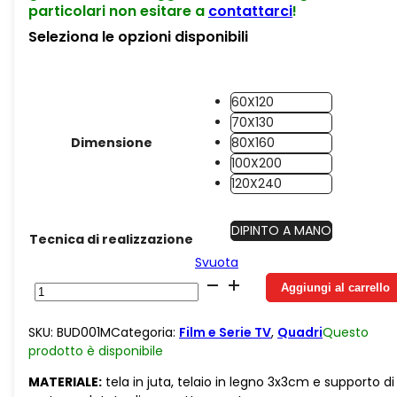
particolari non esitare a
contattarci
!
Seleziona le opzioni disponibili
60X120
70X130
Dimensione
80X160
100X200
120X240
DIPINTO A MANO
Tecnica di realizzazione
Svuota
Juta
Aggiungi al carrello
Bud
Spencer
SKU:
BUD001M
Categoria:
Film e Serie TV
,
Quadri
Questo
e
prodotto è
disponibile
Terence
Hill
MATERIALE:
tela in juta, telaio in legno 3x3cm e supporto di
quantità