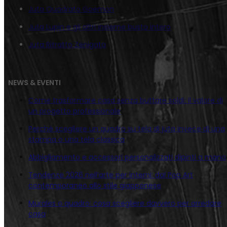
Juta Quadrato Goemon
Juta Lupin e gli altri insieme busto intero
Juta Ritratto Zenigata
NEWS & EVENTI
Come trasformare casa senza buttare soldi: il valore di
un progetto professionale
Perché scegliere un quadro su tela di juta invece di una
stampa o una tela classica
Abbigliamento e accessori personalizzati dipinti a mano
Tendenze 2026 nell’arte per interni: dal Pop Art
contemporaneo allo stile giapponese
Murales o quadro: cosa scegliere davvero per arredare
casa