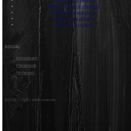
Condizioni di vendita
Politica di reso e rimborso
Politica di spedizione
Politica sulla privacy
Politica sui cookies
SOCIAL
Instagram
Facebook
Pinterest
©2026 — Tutti i diritti riservati.