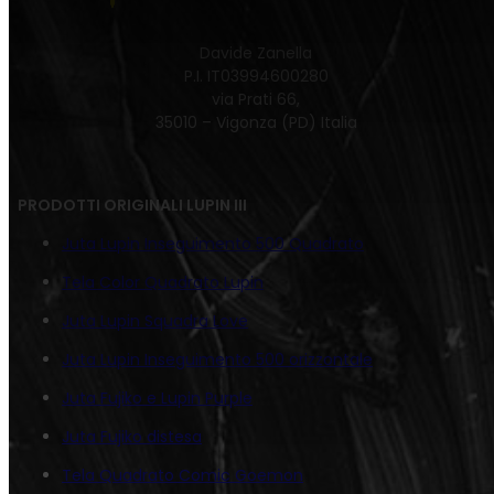
Davide Zanella
P.I. IT03994600280
via Prati 66,
35010 – Vigonza (PD) Italia
PRODOTTI ORIGINALI LUPIN III
Juta Lupin Inseguimento 500 Quadrato
Tela Color Quadrato Lupin
Juta Lupin Squadra Love
Juta Lupin Inseguimento 500 orizzontale
Juta Fujiko e Lupin Purple
Juta Fujiko distesa
Tela Quadrato Comic Goemon