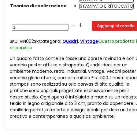
Tecnica di realizzazione
STAMPATO E RITOCCATO
Industrial
Aggiungi al carrello
Vintage
Old
SKU:
VIN002SR
Categoria:
Quadri
,
Vintage
Questo prodotto 
Poster
disponibile
Fiat
500
Un quadro fatto come se fosse una parete rovinata e con 
quantità
vecchio poster affisso e strappato. Quadri ideali per un
ambiente moderno, retrò, industrial, vintage. Vecchi poster 
vecchie glorie eterne, come la mitica Fiat 500. I nostri quad
stampati sono realizzati su tela canvas di alta qualità, le
grafiche sono originali, progettate esclusivamente per il
nostro studio. Ogni opera è intelaiata a mano su un robust
telaio in legno artigianale alto 3 cm, pronto da appendere. 
equilibrio perfetto tra arte e design, ideale per dare un toc
creativo e contemporaneo a qualsiasi ambiente.