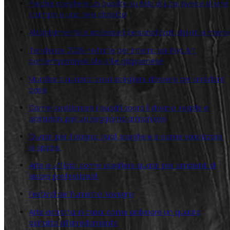
Perché scegliere un quadro su tela di juta invece di una
stampa o una tela classica
Abbigliamento e accessori personalizzati dipinti a mano
Tendenze 2026 nell’arte per interni: dal Pop Art
contemporaneo allo stile giapponese
Murales o quadro: cosa scegliere davvero per arredare
casa
Come posizionare i quadri sopra il divano: regole e
ispirazioni per un soggiorno armonioso
Quadri per il bagno: quali scegliere e come valorizzare
lo spazio
Arte e ufficio: come scegliere quadri per ambienti di
lavoro professionali
Festival del Fumetto Novegro
Arte astratta in casa: come abbinare un quadro
astratto all’arredamento