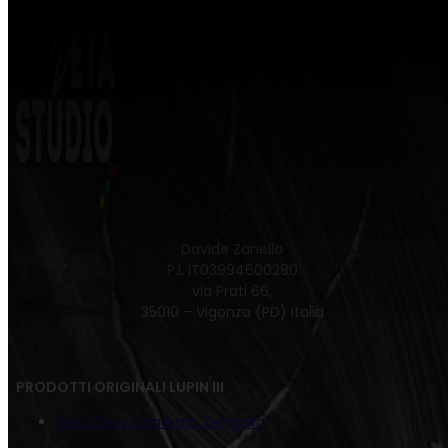
Davide Zanella
P.I. IT03994600280
via Prati 66,
35010 – Vigonza (PD) Italia
PRODOTTI ORIGINALI LUPIN III
Tela Color Quadrato Zenigata