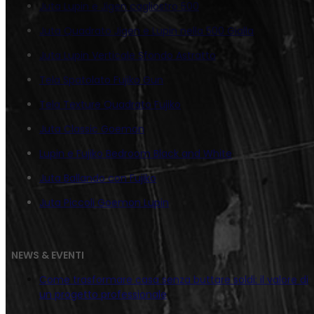
Juta Lupin e Jigen cagliostro 500
Juta Quadrato Jigen e Lupin nella 500 Gialla
Juta Lupin Verticale Sfondo Astratto
Tela Spatolato Fujiko Gun
Tela Texture Quadrato Fujiko
Juta Classic Goemon
Lupin e Fujiko Bedroom Black and White
Juta Ballando con Fujiko
Juta Piccoli Goemon Lupin
NEWS & EVENTI
Come trasformare casa senza buttare soldi: il valore di
un progetto professionale