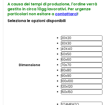
A causa dei tempi di produzione, l'ordine verrà
gestito in circa 10gg lavorativi. Per urgenze
particolari non esitare a
contattarci
!
Seleziona le opzioni disponibili
20X20
30X30
40X40
50X50
60x60
Dimensione
70x70
80x80
90x90
100x100
120x120
150x150
STAMPATO