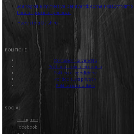
Scenografie immersive per eventi: come trasformiamo
fiere e spazi in esperienze
Intervista a DJ Shiru
POLITICHE
Condizioni di vendita
Politica di reso e rimborso
Politica di spedizione
Politica sulla privacy
Politica sui cookies
SOCIAL
Instagram
Facebook