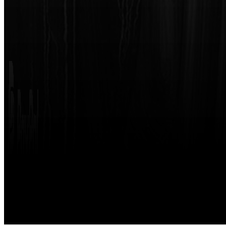
Made with
by
STRIKETING