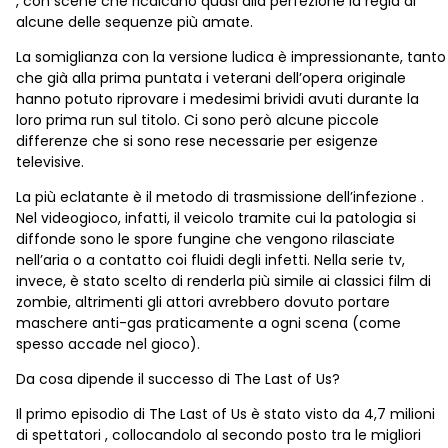
, con scene che ricalcano quasi alla perfezione la regia di
alcune delle sequenze più amate.
La somiglianza con la versione ludica è impressionante, tanto
che già alla prima puntata i veterani dell’opera originale
hanno potuto riprovare i medesimi brividi avuti durante la
loro prima run sul titolo. Ci sono però alcune piccole
differenze che si sono rese necessarie per esigenze
televisive.
La più eclatante è il metodo di trasmissione dell’infezione .
Nel videogioco, infatti, il veicolo tramite cui la patologia si
diffonde sono le spore fungine che vengono rilasciate
nell’aria o a contatto coi fluidi degli infetti. Nella serie tv,
invece, è stato scelto di renderla più simile ai classici film di
zombie, altrimenti gli attori avrebbero dovuto portare
maschere anti-gas praticamente a ogni scena (come
spesso accade nel gioco).
Da cosa dipende il successo di The Last of Us?
Il primo episodio di The Last of Us è stato visto da 4,7 milioni
di spettatori , collocandolo al secondo posto tra le migliori