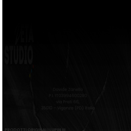
Davide Zanella
P.I. IT03994600280
via Prati 66,
35010 – Vigonza (PD) Italia
PRODOTTI ORIGINALI LUPIN III