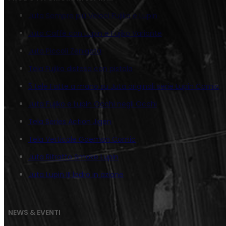
Juta Sempre più Veloci Fujiko e Lupin
Juta Caffè con Lupin e Fujiko Variante
Juta Piccoli Zenigata
Tela Fujiko distesa con pistola
5 tele Fatte a mano su Juta originali serie Lupin Comic
Juta Fujiko e Lupin Occhi negli Occhi
Tela Series Action Jigen
Tela Verticale Goemon Comic
Juta Ritratto Smoke Lupin
Juta Lupin III ladro in azione
NEWS & EVENTI