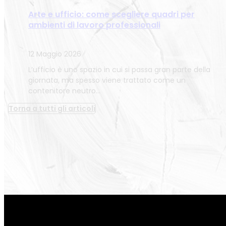
Arte e ufficio: come scegliere quadri per
ambienti di lavoro professionali
12 Maggio 2026
L’ufficio è uno spazio in cui si passa gran parte della
giornata, ma spesso viene trattato come un
contenitore neutro…
Torna a tutti gli articoli