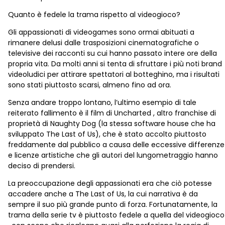
Quanto è fedele la trama rispetto al videogioco?
Gli appassionati di videogames sono ormai abituati a
rimanere delusi dalle trasposizioni cinematografiche o
televisive dei racconti su cui hanno passato intere ore della
propria vita. Da molti anni si tenta di sfruttare i più noti brand
videoludici per attirare spettatori al botteghino, ma i risultati
sono stati piuttosto scarsi, almeno fino ad ora.
Senza andare troppo lontano, l’ultimo esempio di tale
reiterato fallimento è il film di Uncharted , altro franchise di
proprietà di Naughty Dog (la stessa software house che ha
sviluppato The Last of Us), che è stato accolto piuttosto
freddamente dal pubblico a causa delle eccessive differenze
e licenze artistiche che gli autori del lungometraggio hanno
deciso di prendersi.
La preoccupazione degli appassionati era che ciò potesse
accadere anche a The Last of Us, la cui narrativa è da
sempre il suo più grande punto di forza. Fortunatamente, la
trama della serie tv è piuttosto fedele a quella del videogioco