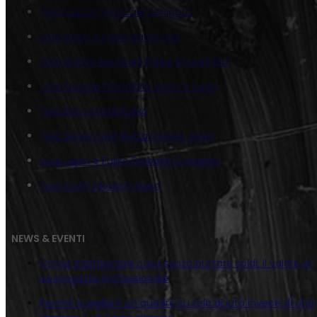
Tela Classic Verticale Zenigata
Juta Lupin e Fujiko Bacio Pop
Juta Action Verticale Fujiko Sfondo Blu
Juta Coppia invincibile Jigen e Lupin
Tela Banconota Fujiko
Tela Series Spot Rettangolare Jigen
Juta Lupin e Fujiko Diabolici Complici
Juta Color Modern Jigen
NEWS & EVENTI
Come trasformare casa senza buttare soldi: il valore di
un progetto professionale
Perché scegliere un quadro su tela di juta invece di una