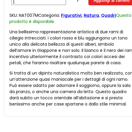
Aggiungi al carrello
Ciliegio
Rossi
SKU:
NAT007M
Categoria:
Figurativi
,
Natura
,
Quadri
Questo
e
prodotto è
disponibile
Blu
quantità
Una bellissima rappresentazione artistica di due rami di
ciliegio intrecciati. I colori rosso e blu aggiungono un tono
unico alla delicata bellezza di questi alberi, simbolo
dell’amore in Giappone e non solo. Il bianco e il nero dei ra
incentiva ulteriormente il contrasto coi colori accesi dei
petali, che faranno risaltare qualunque parete di casa.
Si tratta di un dipinto naturalistico molto ben realizzato, co
un’attenzione quasi maniacale per i dettagli di ogni ramo.
Può essere adatto per adornare il soggiorno, oppure la sala
da pranzo, o anche una camera da letto. Questo quadro
darà subito un tocco orientale all’abitazione e si presta
benissimo anche per case spartane o dallo stile minimal.