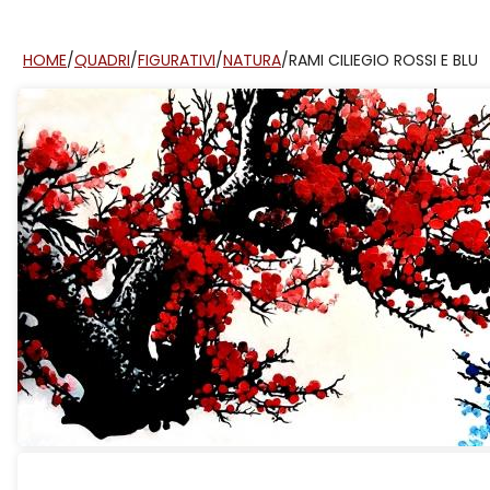
HOME
/
QUADRI
/
FIGURATIVI
/
NATURA
/
RAMI CILIEGIO ROSSI E BLU