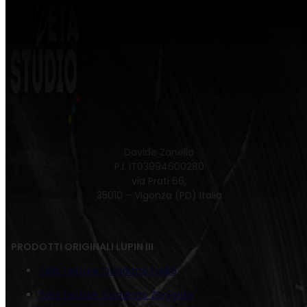
Davide Zanella
P.I. IT03994600280
via Prati 66,
35010 – Vigonza (PD) Italia
PRODOTTI ORIGINALI LUPIN III
Tela Texture Quadrato Fujiko
Tela Texture Quadrato Zenigata