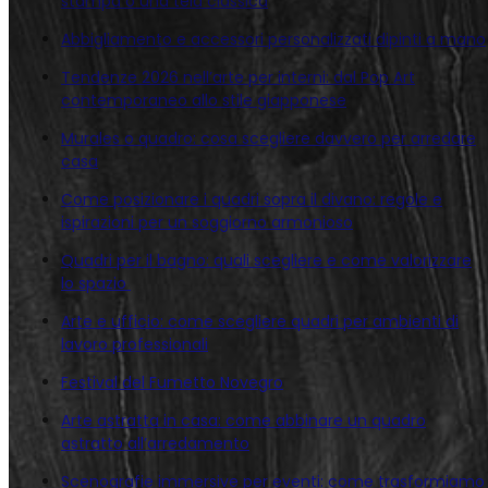
stampa o una tela classica
Abbigliamento e accessori personalizzati dipinti a mano
Tendenze 2026 nell’arte per interni: dal Pop Art
contemporaneo allo stile giapponese
Murales o quadro: cosa scegliere davvero per arredare
casa
Come posizionare i quadri sopra il divano: regole e
ispirazioni per un soggiorno armonioso
Quadri per il bagno: quali scegliere e come valorizzare
lo spazio
Arte e ufficio: come scegliere quadri per ambienti di
lavoro professionali
Festival del Fumetto Novegro
Arte astratta in casa: come abbinare un quadro
astratto all’arredamento
Scenografie immersive per eventi: come trasformiamo