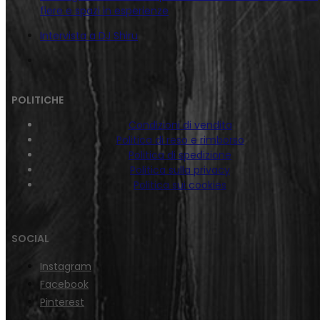
fiere e spazi in esperienze
Intervista a DJ Shiru
POLITICHE
Condizioni di vendita
Politica di reso e rimborso
Politica di spedizione
Politica sulla privacy
Politica sui cookies
SOCIAL
Instagram
Facebook
Pinterest