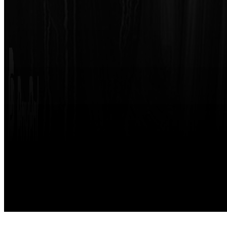
Made with
by
STRIKETING