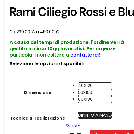
Rami Ciliegio Rossi e Bl
Da
230,00
€
a
450,00
€
A causa dei tempi di produzione, l'ordine verrà
gestito in circa 10gg lavorativi. Per urgenze
particolari non esitare a
contattarci
!
Seleziona le opzioni disponibili
40X120
Dimensione
50X150
60X180
DIPINTO A MANO
Tecnica di realizzazione
Svuota
Rami