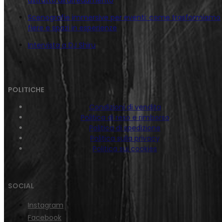
Scenografie immersive per eventi: come trasformiamo
fiere e spazi in esperienze
Intervista a DJ Shiru
POLITICHE
Condizioni di vendita
Politica di reso e rimborso
Politica di spedizione
Politica sulla privacy
Politica sui cookies
SOCIAL
Instagram
Facebook