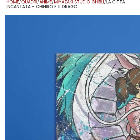
HOME
/
QUADRI
/
ANIME
/
MIYAZAKI STUDIO GHIBLI
/
LA CITTÀ
INCANTATA – CHIHIRO E IL DRAGO