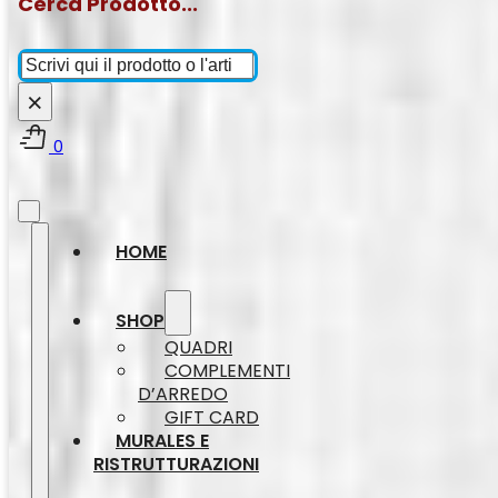
Cerca Prodotto...
Cerca
×
0
HOME
SHOP
QUADRI
COMPLEMENTI
D’ARREDO
GIFT CARD
MURALES E
RISTRUTTURAZIONI