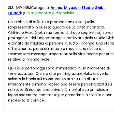
Incantata
SKU:
MIY019M
Categoria:
Anime
,
Miyazaki Studio Ghibli
,
–
Quadri
Questo prodotto è
disponibile
Chihiro
e
Un simbolo di affetto e profonda amicizia quello
il
rappresentato in questo quadro de La Città Incantata.
Drago
Chihiro e Haku (nella sua forma di drago serpentino) sono i
quantità
protagonisti del lungometraggio realizzato dallo Studio Ghib
e amato da migliaia di persone in tutto il mondo. Una storia
affascinante, piena di mistero e magia, che riesce a
trasmettere messaggi importanti sulla vita, anche per quel
relativa al mondo reale.
Qui i due personaggi sono immortalati in un momento di
tenerezza, con Chihiro che per ringraziare Haku di averla
salvata lo bacia sul muso. Realizzata su tela di juta
interamente a mano, l’opera può essere personalizzata su
richiesta. Si ricorda che arriva già montata su un telaio in
legno spesso tre centimetri per garantirne la solidità e non
necessità di cornice.