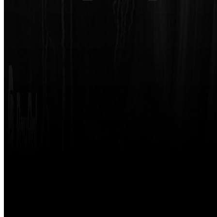
Made with
by
STRIKETING