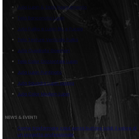
Juta Lupin & Zazà Inseguimento
Tela Banconota Lupin
Juta Fujiko e Lupin Blu e Fucsia
Tela Texture Verticale Fujiko
Juta Quadrato Goemon
Tela Color Orizzontale Lupin
Juta Lupin Puntinato
Juta Squadra Lupin seppia
Juta Color Modern Lupin
NEWS & EVENTI
Come trasformare casa senza buttare soldi: il valore di
un progetto professionale