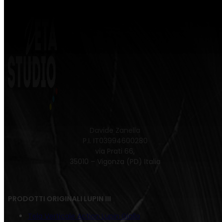
Davide Zanella
P.I. IT03994600280
via Prati 66,
35010 – Vigonza (PD) Italia
PRODOTTI ORIGINALI LUPIN III
Tela Verticale Action Lupin Giallo