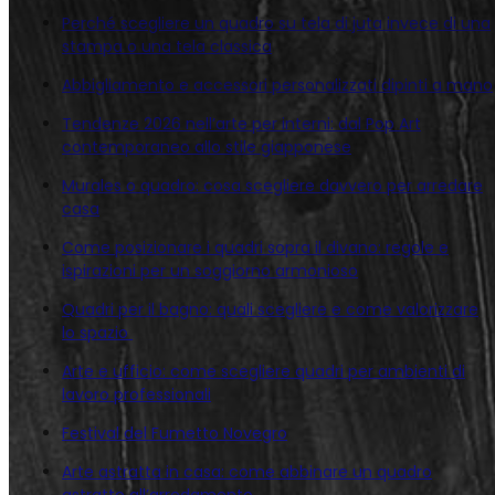
Perché scegliere un quadro su tela di juta invece di una
stampa o una tela classica
Abbigliamento e accessori personalizzati dipinti a mano
Tendenze 2026 nell’arte per interni: dal Pop Art
contemporaneo allo stile giapponese
Murales o quadro: cosa scegliere davvero per arredare
casa
Come posizionare i quadri sopra il divano: regole e
ispirazioni per un soggiorno armonioso
Quadri per il bagno: quali scegliere e come valorizzare
lo spazio
Arte e ufficio: come scegliere quadri per ambienti di
lavoro professionali
Festival del Fumetto Novegro
Arte astratta in casa: come abbinare un quadro
astratto all’arredamento