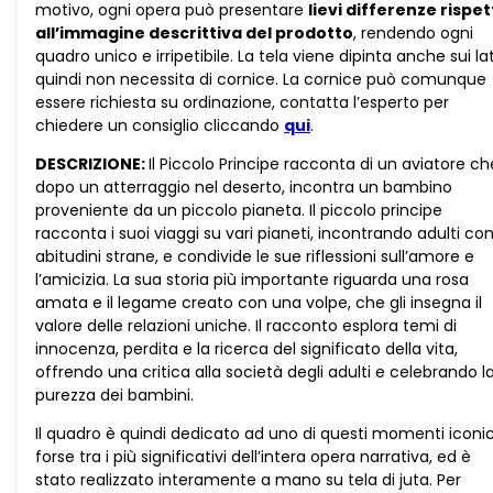
motivo, ogni opera può presentare
lievi differenze rispe
all’immagine descrittiva del prodotto
, rendendo ogni
quadro unico e irripetibile. La tela viene dipinta anche sui lat
quindi non necessita di cornice. La cornice può comunque
essere richiesta su ordinazione, contatta l’esperto per
chiedere un consiglio cliccando
qui
.
DESCRIZIONE:
Il Piccolo Principe racconta di un aviatore ch
dopo un atterraggio nel deserto, incontra un bambino
proveniente da un piccolo pianeta. Il piccolo principe
racconta i suoi viaggi su vari pianeti, incontrando adulti co
abitudini strane, e condivide le sue riflessioni sull’amore e
l’amicizia. La sua storia più importante riguarda una rosa
amata e il legame creato con una volpe, che gli insegna il
valore delle relazioni uniche. Il racconto esplora temi di
innocenza, perdita e la ricerca del significato della vita,
offrendo una critica alla società degli adulti e celebrando l
purezza dei bambini.
Il quadro è quindi dedicato ad uno di questi momenti iconic
forse tra i più significativi dell’intera opera narrativa, ed è
stato realizzato interamente a mano su tela di juta. Per