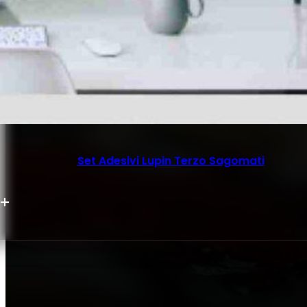
Set Adesivi Lupin Terzo Sagomati