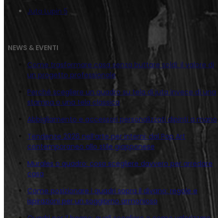
Juta Lupin 5
NEWS & EVENTI
Come trasformare casa senza buttare soldi: il valore di
un progetto professionale
Perché scegliere un quadro su tela di juta invece di una
stampa o una tela classica
Abbigliamento e accessori personalizzati dipinti a mano
Tendenze 2026 nell’arte per interni: dal Pop Art
contemporaneo allo stile giapponese
Murales o quadro: cosa scegliere davvero per arredare
casa
Come posizionare i quadri sopra il divano: regole e
ispirazioni per un soggiorno armonioso
Quadri per il bagno: quali scegliere e come valorizzare