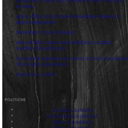
lo spazio
Arte e ufficio: come scegliere quadri per ambienti di
lavoro professionali
Festival del Fumetto Novegro
Arte astratta in casa: come abbinare un quadro
astratto all’arredamento
Scenografie immersive per eventi: come trasformiamo
fiere e spazi in esperienze
Intervista a DJ Shiru
POLITICHE
Condizioni di vendita
Politica di reso e rimborso
Politica di spedizione
Politica sulla privacy