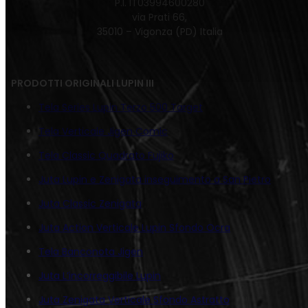
P.I. IT03994600280
via Prati 66,
35010 – Vigonza (PD) Italia
PRODOTTI ORIGINALI LUPIN III
Tela Series Lupin Terzo 500 Target
Tela Verticale Jigen Comic
Tela Classic Quadrato Fujiko
Juta Lupin e Zenigata inseguimento a San Pietro
Juta Classic Zenigata
Juta Action Verticale Lupin Sfondo Ocra
Tela Banconota Jigen
Juta L’incorreggibile Lupin
Juta Zenigata Verticale Sfondo Astratto