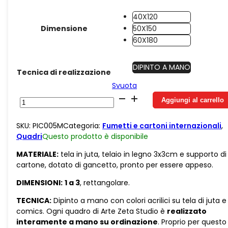
40X120
Dimensione
50X150
60X180
DIPINTO A MANO
Tecnica di realizzazione
Svuota
Juta
Aggiungi al carrello
Piccolo
Principe
SKU:
PIC005M
Categoria:
Fumetti e cartoni internazionali
,
sogni
Quadri
Questo prodotto è
disponibile
tra
le
MATERIALE:
tela in juta, telaio in legno 3x3cm e supporto di
nuvole
cartone, dotato di gancetto, pronto per essere appeso.
Variante
quantità
DIMENSIONI:
1 a 3
, rettangolare.
TECNICA:
Dipinto a mano con colori acrilici su tela di juta e
comics. Ogni quadro di Arte Zeta Studio è
realizzato
interamente a mano su ordinazione
. Proprio per questo