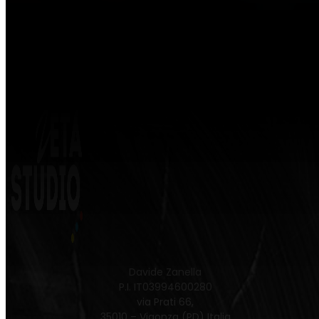
Davide Zanella
P.I. IT03994600280
via Prati 66,
35010 – Vigonza (PD) Italia