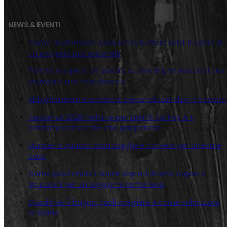
NEWS & EVENTI
Come trasformare casa senza buttare soldi: il valore di
un progetto professionale
Perché scegliere un quadro su tela di juta invece di una
stampa o una tela classica
Abbigliamento e accessori personalizzati dipinti a mano
Tendenze 2026 nell’arte per interni: dal Pop Art
contemporaneo allo stile giapponese
Murales o quadro: cosa scegliere davvero per arredare
casa
Come posizionare i quadri sopra il divano: regole e
ispirazioni per un soggiorno armonioso
Quadri per il bagno: quali scegliere e come valorizzare
lo spazio