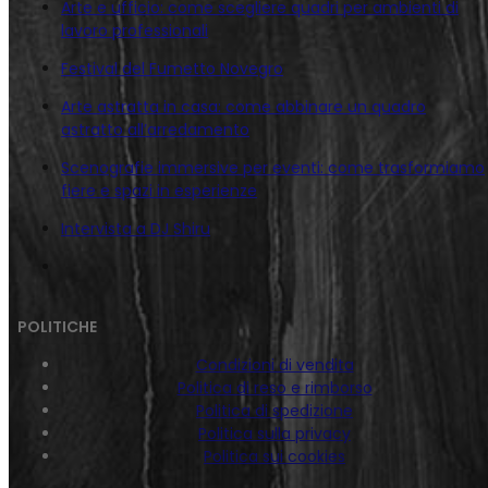
Arte e ufficio: come scegliere quadri per ambienti di
lavoro professionali
Festival del Fumetto Novegro
Arte astratta in casa: come abbinare un quadro
astratto all’arredamento
Scenografie immersive per eventi: come trasformiamo
fiere e spazi in esperienze
Intervista a DJ Shiru
POLITICHE
Condizioni di vendita
Politica di reso e rimborso
Politica di spedizione
Politica sulla privacy
Politica sui cookies