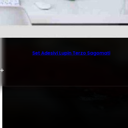
Set Adesivi Lupin Terzo Sagomati