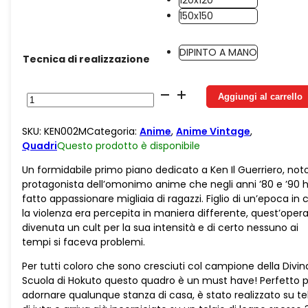
120x120
150x150
DIPINTO A MANO
Tecnica di realizzazione
Juta
Aggiungi al carrello
Ken
Variante
SKU:
KEN002M
Categoria:
Anime
,
Anime Vintage
,
Primo
Quadri
Questo prodotto è
disponibile
Piano
quantità
Un formidabile primo piano dedicato a Ken Il Guerriero, not
protagonista dell’omonimo anime che negli anni ’80 e ’90 
fatto appassionare migliaia di ragazzi. Figlio di un’epoca in c
la violenza era percepita in maniera differente, quest’oper
divenuta un cult per la sua intensità e di certo nessuno ai
tempi si faceva problemi.
Per tutti coloro che sono cresciuti col campione della Divin
Scuola di Hokuto questo quadro è un must have! Perfetto 
adornare qualunque stanza di casa, è stato realizzato su te