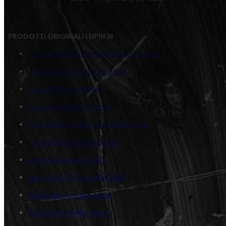
PRODOTTI ORIGINALI LUPIN III
Juta Vespa on the road Fujiko e Lupin
Tela Quadrato Comic Jigen
Juta Comic Goemon
Juta Quadrato Goemon
Juta Lupin III, Jigen & Goemon Trio
Tela Spatolato Fujiko Gun
Juta Fujiko&Lupin 500
Tela Color Orizzontale Jigen
Juta Fujiko e Lupin Moto
Tela Series Fujiko Cerchi