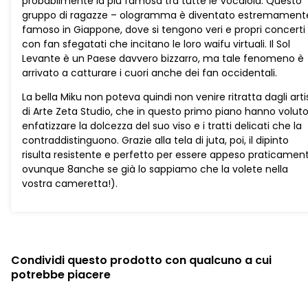
probabilmente la più famosa tra tutte le Vocaloid. Questo
gruppo di ragazze – ologramma è diventato estremament
famoso in Giappone, dove si tengono veri e propri concerti
con fan sfegatati che incitano le loro waifu virtuali. Il Sol
Levante è un Paese davvero bizzarro, ma tale fenomeno è
arrivato a catturare i cuori anche dei fan occidentali.
La bella Miku non poteva quindi non venire ritratta dagli artis
di Arte Zeta Studio, che in questo primo piano hanno volut
enfatizzare la dolcezza del suo viso e i tratti delicati che la
contraddistinguono. Grazie alla tela di juta, poi, il dipinto
risulta resistente e perfetto per essere appeso praticamen
ovunque 8anche se già lo sappiamo che la volete nella
vostra cameretta!).
Condividi questo prodotto con qualcuno a cui
potrebbe piacere