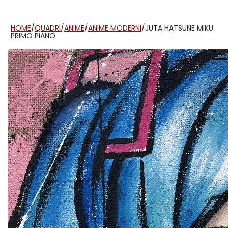
HOME
/
QUADRI
/
ANIME
/
ANIME MODERNI
/
JUTA HATSUNE MIKU
PRIMO PIANO