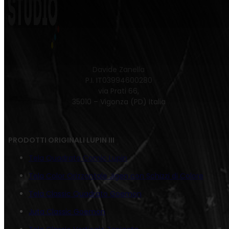
Davide Zanella
P.I. IT03994600280
via Prati 66,
35010 – Vigonza (PD) Italia
PRODOTTI ORIGINALI LUPIN III
Tela Quadrato Comic Lupin
Tela Color Orizzontale Jigen con Schizzi di Colore
Tela Classic Quadrato Goemon
Juta Classic Goemon