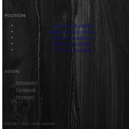
POLITICHE
Condizioni di vendita
Politica di reso e rimborso
Politica di spedizione
Politica sulla privacy
Politica sui cookies
SOCIAL
Instagram
Facebook
Pinterest
©2026 — Tutti i diritti riservati.