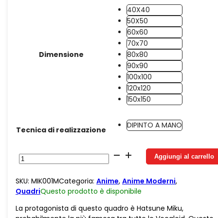
40X40
50X50
60x60
70x70
Dimensione
80x80
90x90
100x100
120x120
150x150
DIPINTO A MANO
Tecnica di realizzazione
Juta
Aggiungi al carrello
Hatsune
Miku
SKU:
MIK001M
Categoria:
Anime
,
Anime Moderni
,
Primo
Quadri
Questo prodotto è
disponibile
Piano
quantità
La protagonista di questo quadro è Hatsune Miku,