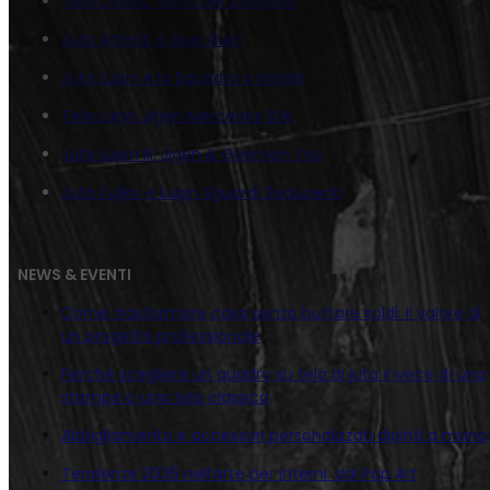
Tela Classic Verticale Zenigata
Juta Attenti a quei due!
Juta Lupin e la Squadra a Natale
Tela Lupin Jigen Mercedes SSK
Juta Lupin III, Jigen & Goemon Trio
Juta Fujiko e Lupin Sguardi Seducenti
NEWS & EVENTI
Come trasformare casa senza buttare soldi: il valore di
un progetto professionale
Perché scegliere un quadro su tela di juta invece di una
stampa o una tela classica
Abbigliamento e accessori personalizzati dipinti a mano
Tendenze 2026 nell’arte per interni: dal Pop Art