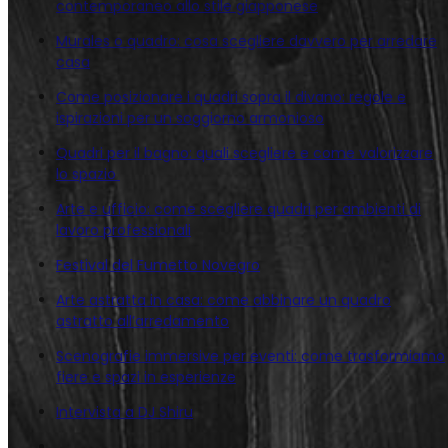
contemporaneo allo stile giapponese
Murales o quadro: cosa scegliere davvero per arredare
casa
Come posizionare i quadri sopra il divano: regole e
ispirazioni per un soggiorno armonioso
Quadri per il bagno: quali scegliere e come valorizzare
lo spazio
Arte e ufficio: come scegliere quadri per ambienti di
lavoro professionali
Festival del Fumetto Novegro
Arte astratta in casa: come abbinare un quadro
astratto all’arredamento
Scenografie immersive per eventi: come trasformiamo
fiere e spazi in esperienze
Intervista a DJ Shiru