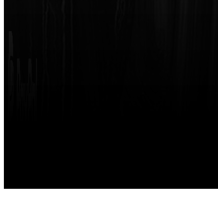
Made with
by
STRIKETING