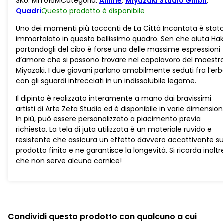
SKU:
MIY016M
Categoria:
Anime
,
Miyazaki Studio Ghibli
,
Chihiro
Quadri
Questo prodotto è
disponibile
quantità
Uno dei momenti più toccanti de La Città Incantata è stat
immortalato in questo bellissimo quadro. Sen che aiuta Ha
portandogli del cibo è forse una delle massime espressioni
d’amore che si possono trovare nel capolavoro del maestr
Miyazaki. I due giovani parlano amabilmente seduti fra l’erb
con gli sguardi intrecciati in un indissolubile legame.
Il dipinto è realizzato interamente a mano dai bravissimi
artisti di Arte Zeta Studio ed è disponibile in varie dimensioni
In più, può essere personalizzato a piacimento previa
richiesta. La tela di juta utilizzata è un materiale ruvido e
resistente che assicura un effetto davvero accattivante su
prodotto finito e ne garantisce la longevità. Si ricorda inoltr
che non serve alcuna cornice!
Condividi questo prodotto con qualcuno a cui