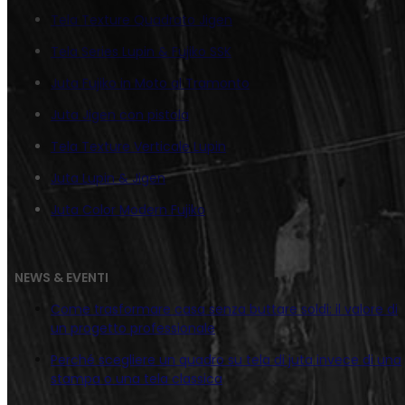
Tela Texture Quadrato Jigen
Tela Series Lupin & Fujiko SSK
Juta Fujiko in Moto al Tramonto
Juta Jigen con pistola
Tela Texture Verticale Lupin
Juta Lupin & Jigen
Juta Color Modern Fujiko
NEWS & EVENTI
Come trasformare casa senza buttare soldi: il valore di
un progetto professionale
Perché scegliere un quadro su tela di juta invece di una
stampa o una tela classica