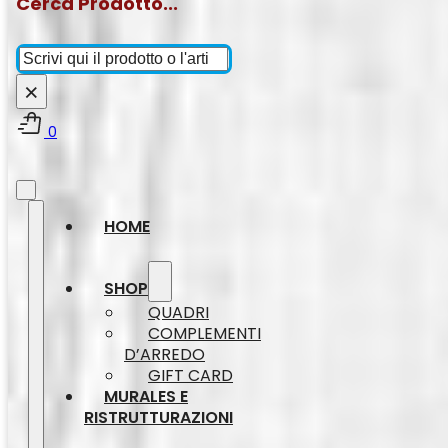
Cerca Prodotto...
Cerca
×
0
HOME
SHOP
QUADRI
COMPLEMENTI
D’ARREDO
GIFT CARD
MURALES E
RISTRUTTURAZIONI