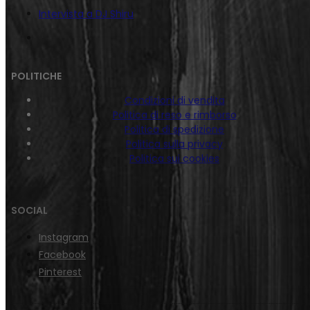
Intervista a DJ Shiru
POLITICHE
Condizioni di vendita
Politica di reso e rimborso
Politica di spedizione
Politica sulla privacy
Politica sui cookies
SOCIAL
Instagram
Facebook
Pinterest