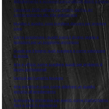
Abbigliamento e accessori personalizzati dipinti a mano
Tendenze 2026 nell’arte per interni: dal Pop Art
contemporaneo allo stile giapponese
Murales o quadro: cosa scegliere davvero per arredare
casa
Come posizionare i quadri sopra il divano: regole e
ispirazioni per un soggiorno armonioso
Quadri per il bagno: quali scegliere e come valorizzare
lo spazio
Arte e ufficio: come scegliere quadri per ambienti di
lavoro professionali
Festival del Fumetto Novegro
Arte astratta in casa: come abbinare un quadro
astratto all’arredamento
Scenografie immersive per eventi: come trasformiamo
fiere e spazi in esperienze