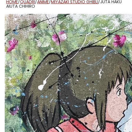
HOME
/
QUADRI
/
ANIME
/
MIYAZAKI STUDIO GHIBLI
/
JUTA HAKU
AIUTA CHIHIRO