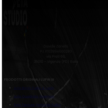
Davide Zanella
P.I. IT03994600280
via Prati 66,
35010 – Vigonza (PD) Italia
PRODOTTI ORIGINALI LUPIN III
Juta Bacio Fujiko e Lupin
Juta Quadrato Goemon
Tela Texture Verticale Fujiko