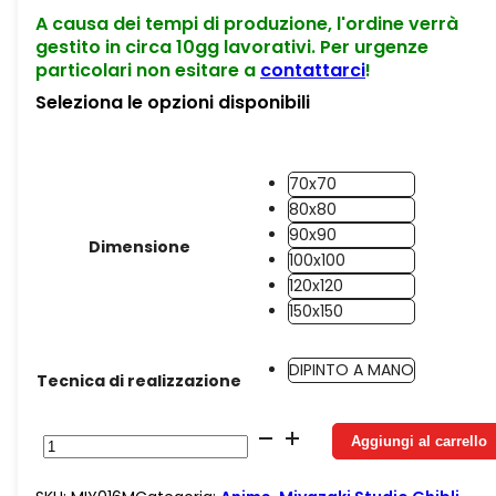
A causa dei tempi di produzione, l'ordine verrà
gestito in circa 10gg lavorativi. Per urgenze
particolari non esitare a
contattarci
!
Seleziona le opzioni disponibili
70x70
80x80
90x90
Dimensione
100x100
120x120
150x150
DIPINTO A MANO
Tecnica di realizzazione
Juta
Aggiungi al carrello
Haku
aiuta