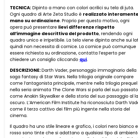
TECNICA:
Dipinto a mano con colori acrilici su tela di juta.
Ogni quadro di Arte Zeta Studio è
realizzato interamente
mano su ordinazione
. Proprio per questo motivo, ogni
opera può presentare
lievi differenze rispetto
all’immagine descrittiva del prodotto
, rendendo ogni
quadro unico e irripetibile. La tela viene dipinta anche sui lat
quindi non necessita di cornice. La cornice può comunque
essere richiesta su ordinazione, contatta l’esperto per
chiedere un consiglio cliccando
qui
.
DESCRIZIONE:
Darth Vader, personaggio immaginario della
saga fantasy di Star Wars. Nella trilogia originale compare
come l’antagonista principale, mentre nella trilogia prequel
nella seria animata The Clone Wars si parla del suo passato
come Anakin Skywalker e della storia del suo passaggio al l
oscuro. L’American Film Institute ha riconosciuto Darth Vad
come il terzo cattivo dei film più ingente nella storia del
cinema.
Il quadro ha uno stile lineare e grafico, i colori nero bianco e
rosso sono tinte che si adattano a qualsiasi tipo di ambien