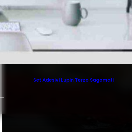
Set Adesivi Lupin Terzo Sagomati