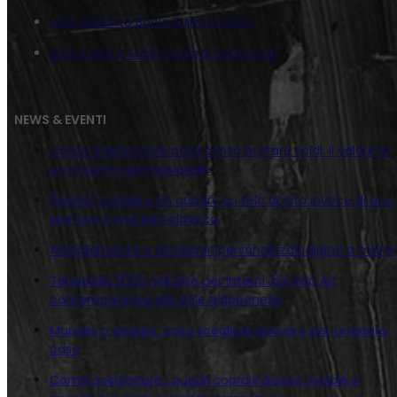
Juta variante Bacio Fujiko e Lupin
Juta Fujiko e Lupin Sguardi Seducenti
NEWS & EVENTI
Come trasformare casa senza buttare soldi: il valore di
un progetto professionale
Perché scegliere un quadro su tela di juta invece di una
stampa o una tela classica
Abbigliamento e accessori personalizzati dipinti a mano
Tendenze 2026 nell’arte per interni: dal Pop Art
contemporaneo allo stile giapponese
Murales o quadro: cosa scegliere davvero per arredare
casa
Come posizionare i quadri sopra il divano: regole e