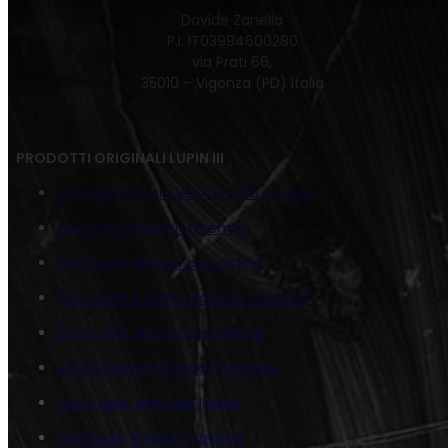
Davide Zanella
P.I. IT03994600280
via Prati 66,
35010 – Vigonza (PD) Italia
PRODOTTI ORIGINALI LUPIN III
Juta Sempre più Veloci Fujiko e Lupin
Tela Color Modern Goemon
Tela Fujiko distesa con pistola
Juta Lupin e Fujiko Diabolici Complici
Juta Fujiko distesa con pistola
Juta Goemon Sfondo Turchese
Juta Fujiko Verticale Intera
Juta Lupin III ladro in azione