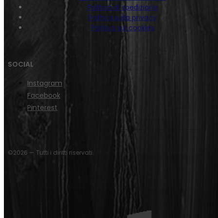
Politica di spedizione
Politica sulla privacy
Politica sui cookies
SOCIAL
Instagram
Facebook
Pinterest
©2026 — Tutti i diritti riservati.