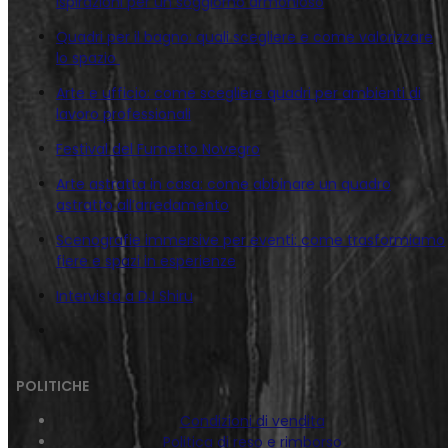
ispirazioni per un soggiorno armonioso
Quadri per il bagno: quali scegliere e come valorizzare
lo spazio
Arte e ufficio: come scegliere quadri per ambienti di
lavoro professionali
Festival del Fumetto Novegro
Arte astratta in casa: come abbinare un quadro
astratto all’arredamento
Scenografie immersive per eventi: come trasformiamo
fiere e spazi in esperienze
Intervista a DJ Shiru
POLITICHE
Condizioni di vendita
Politica di reso e rimborso