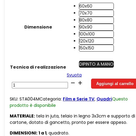
60x60
70x70
80x80
Dimensione
90x90
100x100
120x120
150x150
DIPINTO A MANO
Tecnica di realizzazione
Svuota
Juta
Aggiungi al carrello
Darth
Vader
SKU:
STA004M
Categoria:
Film e Serie TV
,
Quadri
Questo
sfondo
prodotto è
disponibile
rosso
quantità
MATERIALE:
tela in juta, telaio in legno 3x3cm e supporto di
cartone, dotato di gancetto, pronto per essere appeso.
DIMENSIONI:
1 a 1
, quadrato.