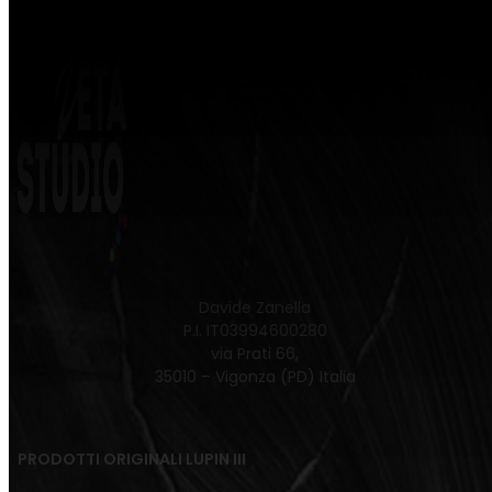
Davide Zanella
P.I. IT03994600280
via Prati 66,
35010 – Vigonza (PD) Italia
PRODOTTI ORIGINALI LUPIN III