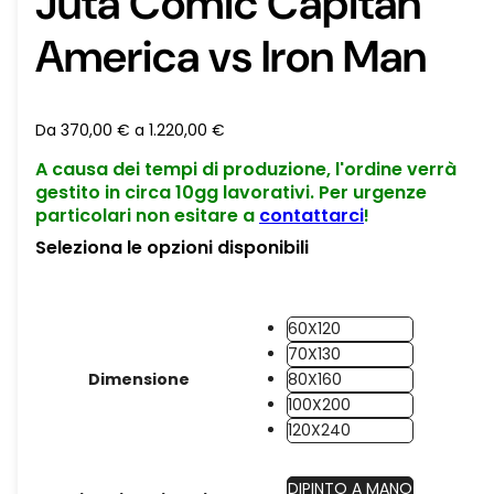
Juta Comic Capitan
America vs Iron Man
Da
370,00
€
a
1.220,00
€
A causa dei tempi di produzione, l'ordine verrà
gestito in circa 10gg lavorativi. Per urgenze
particolari non esitare a
contattarci
!
Seleziona le opzioni disponibili
60X120
70X130
Dimensione
80X160
100X200
120X240
DIPINTO A MANO