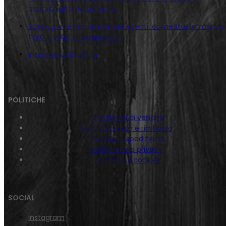
astratto all’arredamento
Scenografie immersive per eventi: come trasformiamo
fiere e spazi in esperienze
Intervista a DJ Shiru
POLITICHE
Condizioni di vendita
Politica di reso e rimborso
Politica di spedizione
Politica sulla privacy
Politica sui cookies
SOCIAL
Instagram