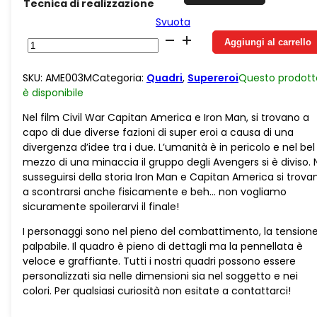
Tecnica di realizzazione
Svuota
Juta
Aggiungi al carrello
Comic
Capitan
SKU:
AME003M
Categoria:
Quadri
,
Supereroi
Questo prodott
America
è
disponibile
vs
Iron
Nel film Civil War Capitan America e Iron Man, si trovano a
Man
capo di due diverse fazioni di super eroi a causa di una
quantità
divergenza d’idee tra i due. L’umanità è in pericolo e nel bel
mezzo di una minaccia il gruppo degli Avengers si è diviso. 
susseguirsi della storia Iron Man e Capitan America si trova
a scontrarsi anche fisicamente e beh… non vogliamo
sicuramente spoilerarvi il finale!
I personaggi sono nel pieno del combattimento, la tension
palpabile. Il quadro è pieno di dettagli ma la pennellata è
veloce e graffiante. Tutti i nostri quadri possono essere
personalizzati sia nelle dimensioni sia nel soggetto e nei
colori. Per qualsiasi curiosità non esitate a contattarci!