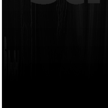
Made with
by
STRIKETING