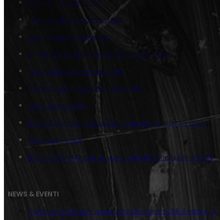
Juta Comic Zenigata
Tela Quadrato Comic Lupin
Juta Quadrato Goemon
5 Tele stampate originali serie Lupin Color
Tela Color Orizzontale Fujiko
Trittico Lupin Jigen Mercedes SSK
Juta Lupin Action
5 tele Fatte a mano su juta originali serie Lupin Color
Juta Lupin Color
5 tele Fatte a mano su Juta originali serie Lupin Comic
NEWS & EVENTI
Come trasformare casa senza buttare soldi: il valore di