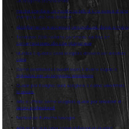
un progetto professionale
Perché scegliere un quadro su tela di juta invece di una
stampa o una tela classica
Abbigliamento e accessori personalizzati dipinti a mano
Tendenze 2026 nell’arte per interni: dal Pop Art
contemporaneo allo stile giapponese
Murales o quadro: cosa scegliere davvero per arredare
casa
Come posizionare i quadri sopra il divano: regole e
ispirazioni per un soggiorno armonioso
Quadri per il bagno: quali scegliere e come valorizzare
lo spazio
Arte e ufficio: come scegliere quadri per ambienti di
lavoro professionali
Festival del Fumetto Novegro
Arte astratta in casa: come abbinare un quadro