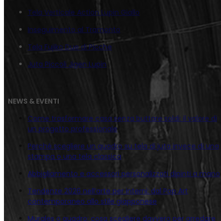
Tela Verticale Action Lupin Giallo
Inseguimento al Tramonto
Tela Fujiko Due di Picche
Juta Piccoli Jigen Lupin
NEWS & EVENTI
Come trasformare casa senza buttare soldi: il valore di
un progetto professionale
Perché scegliere un quadro su tela di juta invece di una
stampa o una tela classica
Abbigliamento e accessori personalizzati dipinti a mano
Tendenze 2026 nell’arte per interni: dal Pop Art
contemporaneo allo stile giapponese
Murales o quadro: cosa scegliere davvero per arredare