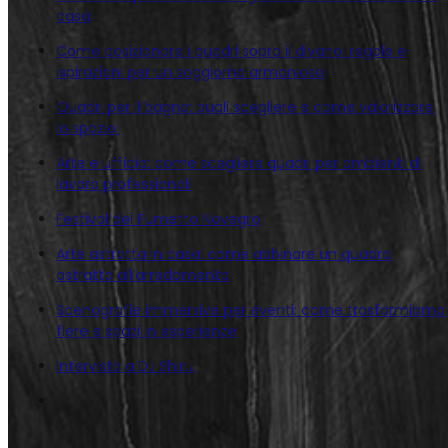
casa
Come posizionare i quadri sopra il divano: regole e
ispirazioni per un soggiorno armonioso
Quadri per il bagno: quali scegliere e come valorizzare
lo spazio
Arte e ufficio: come scegliere quadri per ambienti di
lavoro professionali
Festival del Fumetto Novegro
Arte astratta in casa: come abbinare un quadro
astratto all’arredamento
Scenografie immersive per eventi: come trasformiamo
fiere e spazi in esperienze
Intervista a DJ Shiru