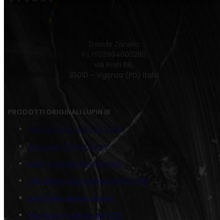
Davide Zanella
P.I. IT03994600280
via Prati 66,
35010 – Vigonza (PD) Italia
PRODOTTI ORIGINALI LUPIN III
Tela Texture Verticale Fujiko
Juta Lupin Pistola Fumo
Lupin in azione Figura Intera
Tela Series Lupin Inseguimento 500
Juta Fujiko distesa skyline
Tela Series Fujiko&Lupin 500