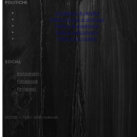
POLITICHE
Condizioni di vendita
Politica di reso e rimborso
Politica di spedizione
Politica sulla privacy
Politica sui cookies
SOCIAL
Instagram
Facebook
Pinterest
©2026 — Tutti i diritti riservati.