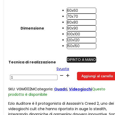
60x60
70x70
80x80
Dimensione
90x90
100x100
120x120
150x150
DIPINTO A MANO
Tecnica di realizzazione
Svuota
Juta
Aggiungi al carrello
Comic
Assassin's
SKU:
VGM002M
Categoria:
Quadri
,
Videogiochi
Questo
Creed
prodotto è
disponibile
quantità
Ezio Auditore è il protagonista di Assassin’s Creed 2, uno dei
videogiochi cult che hanno riportato in auge lo stealth,
integrando dinamiche di gameplay davvero innovative. So