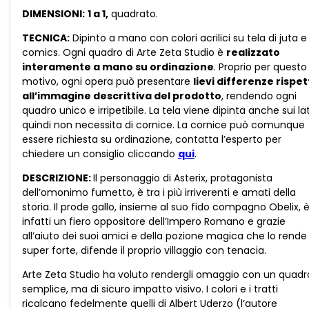
DIMENSIONI:
1 a 1,
quadrato.
TECNICA:
Dipinto a mano con colori acrilici su tela di juta e
comics. Ogni quadro di Arte Zeta Studio è
realizzato
interamente a mano su ordinazione
. Proprio per questo
motivo, ogni opera può presentare
lievi differenze rispe
all’immagine descrittiva del prodotto
, rendendo ogni
quadro unico e irripetibile. La tela viene dipinta anche sui lat
quindi non necessita di cornice. La cornice può comunque
essere richiesta su ordinazione, contatta l’esperto per
chiedere un consiglio cliccando
qui
.
DESCRIZIONE:
Il personaggio di Asterix, protagonista
dell’omonimo fumetto, è tra i più irriverenti e amati della
storia. Il prode gallo, insieme al suo fido compagno Obelix, 
infatti un fiero oppositore dell’Impero Romano e grazie
all’aiuto dei suoi amici e della pozione magica che lo rende
super forte, difende il proprio villaggio con tenacia.
Arte Zeta Studio ha voluto rendergli omaggio con un quadr
semplice, ma di sicuro impatto visivo. I colori e i tratti
ricalcano fedelmente quelli di Albert Uderzo (l’autore