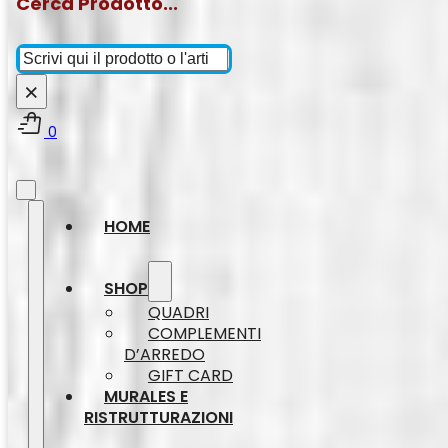
Cerca Prodotto...
Cerca
×
0
HOME
SHOP
QUADRI
COMPLEMENTI
D’ARREDO
GIFT CARD
MURALES E
RISTRUTTURAZIONI