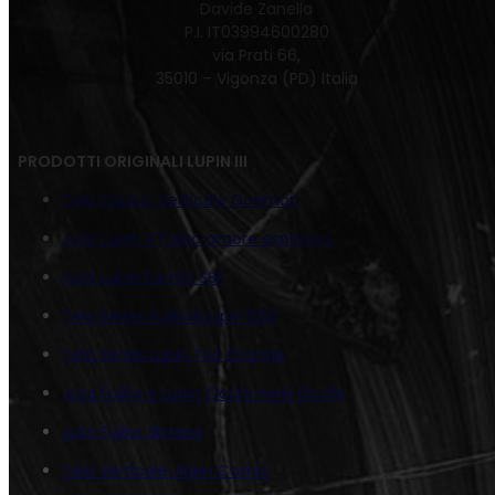
Davide Zanella
P.I. IT03994600280
via Prati 66,
35010 – Vigonza (PD) Italia
PRODOTTI ORIGINALI LUPIN III
Tela Classic Verticale Goemon
Juta Lupin e Fujiko amore esplosivo
Juta Lupin Family SSK
Tela Series Fujiko&Lupin 500
Tela Series Lupin Trio Orange
Juta Fujiko e Lupin Occhi negli Occhi
Juta Fujiko distesa
Tela Verticale Jigen Comic