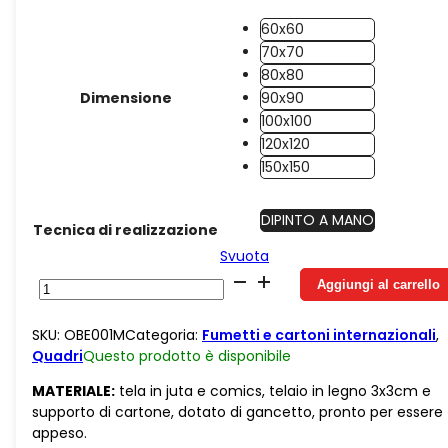
60x60
70x70
80x80
Dimensione
90x90
100x100
120x120
150x150
DIPINTO A MANO
Tecnica di realizzazione
Svuota
Juta
Aggiungi al carrello
Asterix
quantità
SKU:
OBE001M
Categoria:
Fumetti e cartoni internazionali
,
Quadri
Questo prodotto è
disponibile
MATERIALE:
tela in juta e comics, telaio in legno 3x3cm e
supporto di cartone, dotato di gancetto, pronto per essere
appeso.