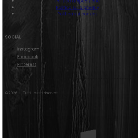
Politica di spedizione
Politica sulla privacy
Politica sui cookies
SOCIAL
Instagram
Facebook
Pinterest
©2026 — Tutti i diritti riservati.