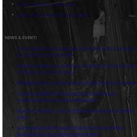
Tela Quadrato Comic Jigen
Juta Lupin Squadra 500 Diamante
NEWS & EVENTI
Come trasformare casa senza buttare soldi: il valore di
un progetto professionale
Perché scegliere un quadro su tela di juta invece di una
stampa o una tela classica
Abbigliamento e accessori personalizzati dipinti a mano
Tendenze 2026 nell’arte per interni: dal Pop Art
contemporaneo allo stile giapponese
Murales o quadro: cosa scegliere davvero per arredare
casa
Come posizionare i quadri sopra il divano: regole e
ispirazioni per un soggiorno armonioso