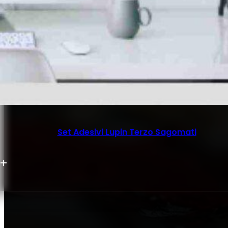
Set Adesivi Lupin Terzo Sagomati