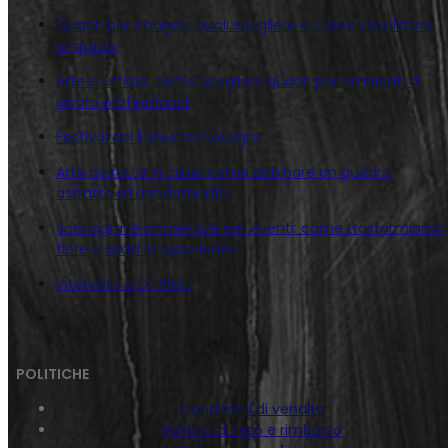
Quadri per il bagno: quali scegliere e come valorizzare
lo spazio
Arte e ufficio: come scegliere quadri per ambienti di
lavoro professionali
Festival del Fumetto Novegro
Arte astratta in casa: come abbinare un quadro
astratto all’arredamento
Scenografie immersive per eventi: come trasformiamo
fiere e spazi in esperienze
Intervista a DJ Shiru
POLITICHE
Condizioni di vendita
Politica di reso e rimborso