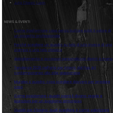
Juta Classic Lupin
NEWS & EVENTI
Come trasformare casa senza buttare soldi: il valore di
un progetto professionale
Perché scegliere un quadro su tela di juta invece di una
stampa o una tela classica
Abbigliamento e accessori personalizzati dipinti a mano
Tendenze 2026 nell’arte per interni: dal Pop Art
contemporaneo allo stile giapponese
Murales o quadro: cosa scegliere davvero per arredare
casa
Come posizionare i quadri sopra il divano: regole e
ispirazioni per un soggiorno armonioso
Quadri per il bagno: quali scegliere e come valorizzare