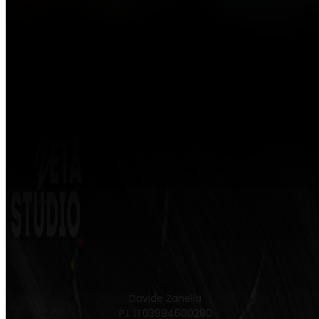
Davide Zanella
P.I. IT03994600280