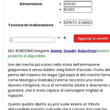
Dimensione
40X40
50X50
DIPINTO A MANO
Tecnica di realizzazione
Jeeg
Aggiungi al carrello
Juta
Piccolo
SKU:
ROB023M
Categoria:
Anime
,
Quadri
,
Robottoni
Questo
quantità
prodotto è
disponibile
Uno dei mecha più iconici nella storia dell’animazione
giapponese è senza dubbio Jeeg Robot d’acciaio. Frutto del
penna del maestro Go Nagai (già papà di altri mecha famo
come Mazinga e Goldrake),l’anime racconta una storia
davvero intrigante, ricca di tematiche adulte e divertente 
guardare, che è stata capace di coinvolgere migliaia di
ragazzini.
Questo quadro dipinto su juta vuole essere un tributo
all’incredibile impatto culturale che il colosso d’acciaio ha