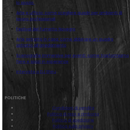
lo spazio
Arte e ufficio: come scegliere quadri per ambienti di
lavoro professionali
Festival del Fumetto Novegro
Arte astratta in casa: come abbinare un quadro
astratto all’arredamento
Scenografie immersive per eventi: come trasformiamo
fiere e spazi in esperienze
Intervista a DJ Shiru
POLITICHE
Condizioni di vendita
Politica di reso e rimborso
Politica di spedizione
Politica sulla privacy