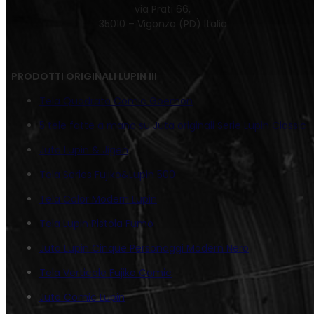
via Prati 66,
35010 – Vigonza (PD) Italia
PRODOTTI ORIGINALI LUPIN III
Tela Quadrato Comic Goemon
5 tele fatte a mano su Juta originali Serie Lupin Classic
Juta Lupin & Jigen
Tela Series Fujiko&Lupin 500
Tela Color Modern Lupin
Tela Lupin Pistola Fumo
Juta Lupin Cinque Personaggi Modern Nero
Tela Verticale Fujiko Comic
Juta Comic Lupin