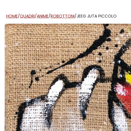
HOME
/
QUADRI
/
ANIME
/
ROBOTTONI
/
JEEG JUTA PICCOLO