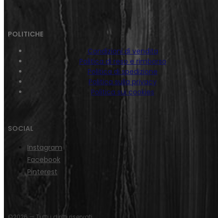
POLITICHE
Condizioni di vendita
Politica di reso e rimborso
Politica di spedizione
Politica sulla privacy
Politica sui cookies
SOCIAL
Instagram
Facebook
Pinterest
©2026 — Tutti i diritti riservati.