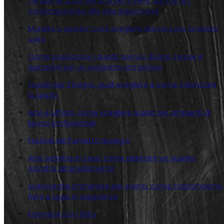
Tendenze 2026 nell’arte per interni: dal Pop Art
contemporaneo allo stile giapponese
Murales o quadro: cosa scegliere davvero per arredare
casa
Come posizionare i quadri sopra il divano: regole e
ispirazioni per un soggiorno armonioso
Quadri per il bagno: quali scegliere e come valorizzare
lo spazio
Arte e ufficio: come scegliere quadri per ambienti di
lavoro professionali
Festival del Fumetto Novegro
Arte astratta in casa: come abbinare un quadro
astratto all’arredamento
Scenografie immersive per eventi: come trasformiamo
fiere e spazi in esperienze
Intervista a DJ Shiru