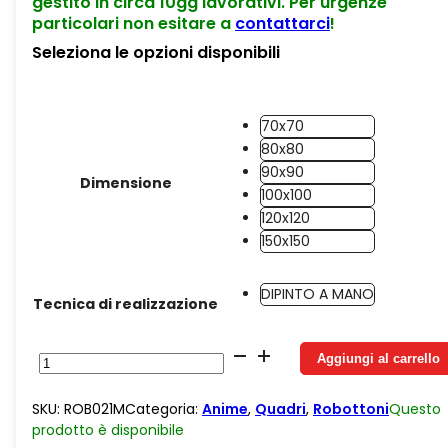
gestito in circa 10gg lavorativi. Per urgenze
particolari non esitare a
contattarci
!
Seleziona le opzioni disponibili
70x70
80x80
90x90
Dimensione
100x100
120x120
150x150
DIPINTO A MANO
Tecnica di realizzazione
Half
Aggiungi al carrello
Mazinga
Z
SKU:
ROB021M
Categoria:
Anime
,
Quadri
,
Robottoni
Questo
Koji
prodotto è
disponibile
Kabuto