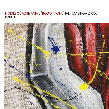
HOME
/
QUADRI
/
ANIME
/
ROBOTTONI
/
HALF MAZINGA Z KOJI
KABUTO