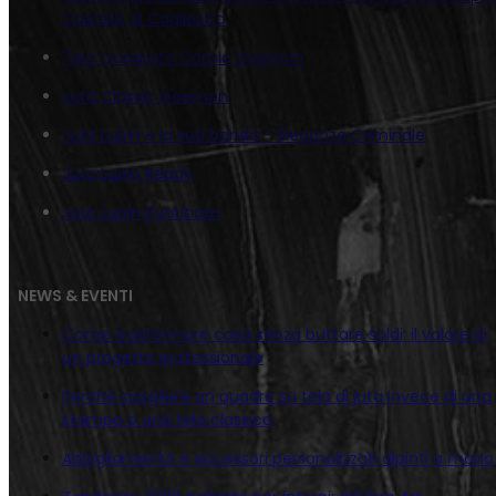
Castello di Cagliostro
Tela Quadrato Comic Goemon
Juta Classic Goemon
Juta Lupin e la sua banda – Eleganza Criminale
Juta Lupin Ready
Juta Lupin Puntinato
NEWS & EVENTI
Come trasformare casa senza buttare soldi: il valore di
un progetto professionale
Perché scegliere un quadro su tela di juta invece di una
stampa o una tela classica
Abbigliamento e accessori personalizzati dipinti a mano