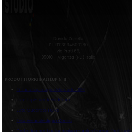
Davide Zanella
P.I. IT03994600280
via Prati 66,
35010 – Vigonza (PD) Italia
PRODOTTI ORIGINALI LUPIN III
Trittico Lupin Jigen Mercedes SSK
Juta Lupin Verticale Intero
Juta Quadrato Fujiko
Tela Verticale Jigen Comic
Carta da parati autoadesiva murales trompe l’oeil Lupin