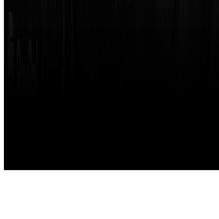
Made with
by
STRIKETING