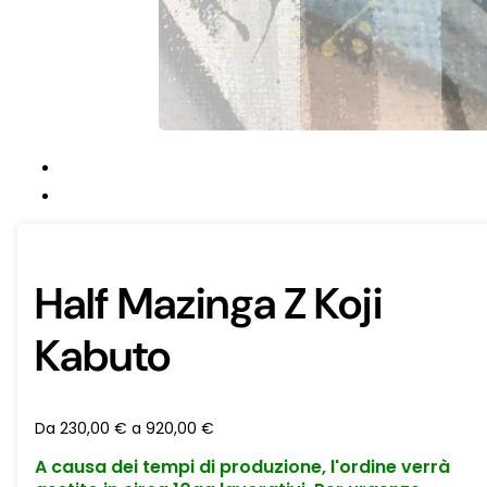
Half Mazinga Z Koji
Kabuto
Da
230,00
€
a
920,00
€
A causa dei tempi di produzione, l'ordine verrà