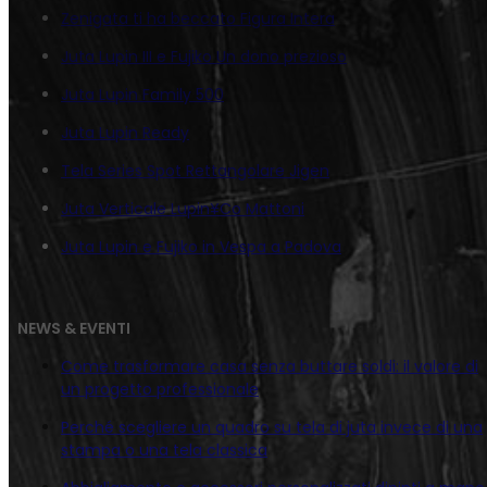
Zenigata ti ha beccato Figura Intera
Juta Lupin III e Fujiko Un dono prezioso
Juta Lupin Family 500
Juta Lupin Ready
Tela Series Spot Rettangolare Jigen
Juta Verticale Lupin¥Co Mattoni
Juta Lupin e Fujiko in Vespa a Padova
NEWS & EVENTI
Come trasformare casa senza buttare soldi: il valore di
un progetto professionale
Perché scegliere un quadro su tela di juta invece di una
stampa o una tela classica