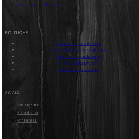
Intervista a DJ Shiru
POLITICHE
Condizioni di vendita
Politica di reso e rimborso
Politica di spedizione
Politica sulla privacy
Politica sui cookies
SOCIAL
Instagram
Facebook
Pinterest