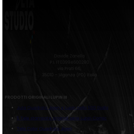
Davide Zanella
P.I. IT03994600280
via Prati 66,
35010 – Vigonza (PD) Italia
PRODOTTI ORIGINALI LUPIN III
Juta Quadrato Jigen e Lupin nella 500 Gialla
5 Tele stampate originali serie Lupin Comic
Tela Color Quadrato Jigen