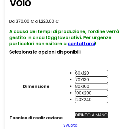
Volo
Da
370,00
€
a
1.220,00
€
A causa dei tempi di produzione, l'ordine verrà
gestito in circa 10gg lavorativi. Per urgenze
particolari non esitare a
contattarci
!
Seleziona le opzioni disponibili
60X120
70X130
Dimensione
80X160
100X200
120X240
DIPINTO A MANO
Tecnica di realizzazione
Svuota