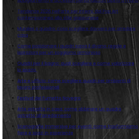
Abbigliamento e accessori personalizzati dipinti a mano
Tendenze 2026 nell’arte per interni: dal Pop Art
contemporaneo allo stile giapponese
Murales o quadro: cosa scegliere davvero per arredare
casa
Come posizionare i quadri sopra il divano: regole e
ispirazioni per un soggiorno armonioso
Quadri per il bagno: quali scegliere e come valorizzare
lo spazio
Arte e ufficio: come scegliere quadri per ambienti di
lavoro professionali
Festival del Fumetto Novegro
Arte astratta in casa: come abbinare un quadro
astratto all’arredamento
Scenografie immersive per eventi: come trasformiamo
fiere e spazi in esperienze