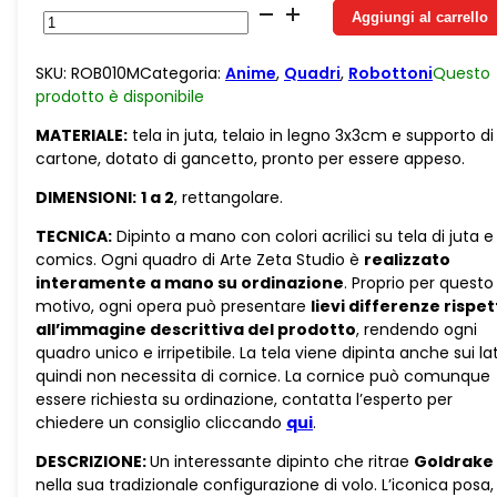
Goldrake
Aggiungi al carrello
Ufo
Robot
SKU:
ROB010M
Categoria:
Anime
,
Quadri
,
Robottoni
Questo
In
prodotto è
disponibile
Volo
quantità
MATERIALE:
tela in juta, telaio in legno 3x3cm e supporto di
cartone, dotato di gancetto, pronto per essere appeso.
DIMENSIONI:
1 a 2
, rettangolare.
TECNICA:
Dipinto a mano con colori acrilici su tela di juta e
comics. Ogni quadro di Arte Zeta Studio è
realizzato
interamente a mano su ordinazione
. Proprio per questo
motivo, ogni opera può presentare
lievi differenze rispe
all’immagine descrittiva del prodotto
, rendendo ogni
quadro unico e irripetibile. La tela viene dipinta anche sui lat
quindi non necessita di cornice. La cornice può comunque
essere richiesta su ordinazione, contatta l’esperto per
chiedere un consiglio cliccando
qui
.
DESCRIZIONE:
Un interessante dipinto che ritrae
Goldrake
nella sua tradizionale configurazione di volo. L’iconica posa,