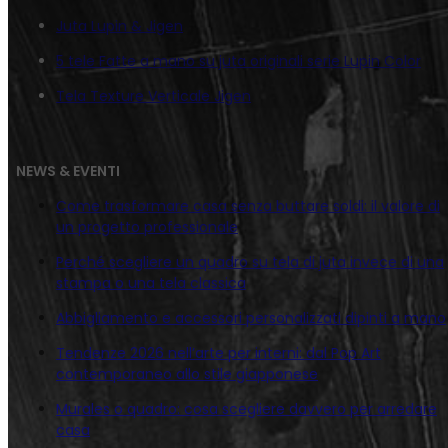
Juta Lupin & Jigen
5 tele Fatte a mano su juta originali serie Lupin Color
Tela Texture Verticale Jigen
NEWS & EVENTI
Come trasformare casa senza buttare soldi: il valore di
un progetto professionale
Perché scegliere un quadro su tela di juta invece di una
stampa o una tela classica
Abbigliamento e accessori personalizzati dipinti a mano
Tendenze 2026 nell’arte per interni: dal Pop Art
contemporaneo allo stile giapponese
Murales o quadro: cosa scegliere davvero per arredare
casa