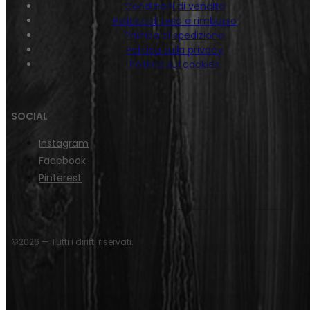
Condizioni di vendita
Politica di reso e rimborso
Politica di spedizione
Politica sulla privacy
Politica sui cookies
SOCIAL
Instagram
Facebook
Pinterest
©2026 — Tutti i diritti riservati.