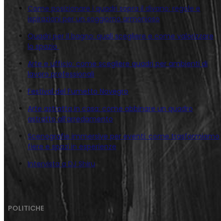
Come posizionare i quadri sopra il divano: regole e
ispirazioni per un soggiorno armonioso
Quadri per il bagno: quali scegliere e come valorizzare
lo spazio
Arte e ufficio: come scegliere quadri per ambienti di
lavoro professionali
Festival del Fumetto Novegro
Arte astratta in casa: come abbinare un quadro
astratto all’arredamento
Scenografie immersive per eventi: come trasformiamo
fiere e spazi in esperienze
Intervista a DJ Shiru
POLITICHE