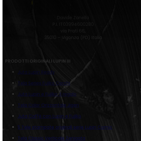
Davide Zanella
P.I. IT03994600280
via Prati 66,
35010 – Vigonza (PD) Italia
PRODOTTI ORIGINALI LUPIN III
Juta Lupin Ready
Tela Series Fujiko Cerchi
Juta Lupin e Fujiko: il regalo
Tela Color Orizzontale Jigen
Juta Caffè con Lupin e Fujiko
5 Tele stampate originali serie Lupin Comic
Tela Classic Verticale Zenigata