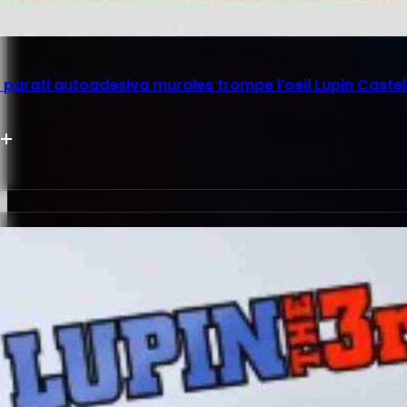
parati autoadesiva murales trompe l’oeil Lupin Castel