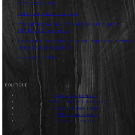
lavoro professionali
Festival del Fumetto Novegro
Arte astratta in casa: come abbinare un quadro
astratto all’arredamento
Scenografie immersive per eventi: come trasformiamo
fiere e spazi in esperienze
Intervista a DJ Shiru
POLITICHE
Condizioni di vendita
Politica di reso e rimborso
Politica di spedizione
Politica sulla privacy
Politica sui cookies