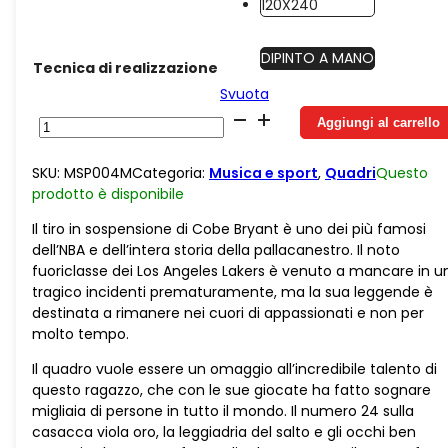
120X240
DIPINTO A MANO
Tecnica di realizzazione
Svuota
Cobe
Aggiungi al carrello
Bryant
quantità
SKU:
MSP004M
Categoria:
Musica e sport
,
Quadri
Questo
prodotto è
disponibile
Il tiro in sospensione di Cobe Bryant è uno dei più famosi
dell’NBA e dell’intera storia della pallacanestro. Il noto
fuoriclasse dei Los Angeles Lakers è venuto a mancare in u
tragico incidenti prematuramente, ma la sua leggende è
destinata a rimanere nei cuori di appassionati e non per
molto tempo.
Il quadro vuole essere un omaggio all’incredibile talento di
questo ragazzo, che con le sue giocate ha fatto sognare
migliaia di persone in tutto il mondo. Il numero 24 sulla
casacca viola oro, la leggiadria del salto e gli occhi ben