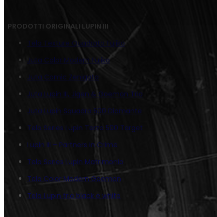
PRODOTTI ORIGINALI LUPIN III
Tela Texture Quadrato Fujiko
Juta Color Modern Fujiko
Juta Comic Zenigata
Juta Lupin III, Jigen & Goemon Trio
Juta Lupin Squadra 500 Diamante
Tela Series Lupin Terzo 500 Target
Lupin III – Partners in Crime
Tela Series Lupin Matrimonio
Tela Color Modern Goemon
Tela Lupin trio black e white