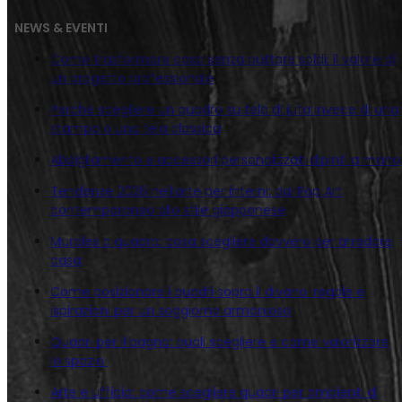
NEWS & EVENTI
Come trasformare casa senza buttare soldi: il valore di
un progetto professionale
Perché scegliere un quadro su tela di juta invece di una
stampa o una tela classica
Abbigliamento e accessori personalizzati dipinti a mano
Tendenze 2026 nell’arte per interni: dal Pop Art
contemporaneo allo stile giapponese
Murales o quadro: cosa scegliere davvero per arredare
casa
Come posizionare i quadri sopra il divano: regole e
ispirazioni per un soggiorno armonioso
Quadri per il bagno: quali scegliere e come valorizzare
lo spazio
Arte e ufficio: come scegliere quadri per ambienti di