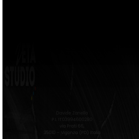
Davide Zanella
P.I. IT03994600280
via Prati 66,
35010 – Vigonza (PD) Italia