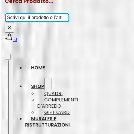
Cerca Prodotto...
Cerca
×
0
HOME
SHOP
QUADRI
COMPLEMENTI
D’ARREDO
GIFT CARD
MURALES E
RISTRUTTURAZIONI