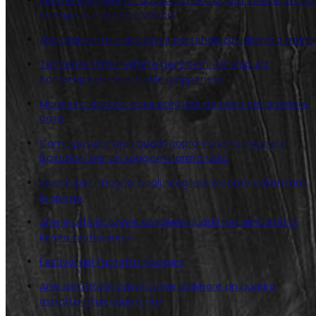
Perché scegliere un quadro su tela di juta invece di una
stampa o una tela classica
Abbigliamento e accessori personalizzati dipinti a mano
Tendenze 2026 nell’arte per interni: dal Pop Art
contemporaneo allo stile giapponese
Murales o quadro: cosa scegliere davvero per arredare
casa
Come posizionare i quadri sopra il divano: regole e
ispirazioni per un soggiorno armonioso
Quadri per il bagno: quali scegliere e come valorizzare
lo spazio
Arte e ufficio: come scegliere quadri per ambienti di
lavoro professionali
Festival del Fumetto Novegro
Arte astratta in casa: come abbinare un quadro
astratto all’arredamento