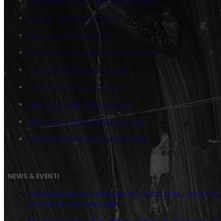
Juta Vespa on the road Fujiko e Lupin
Lupin III – Partners in Crime
Juta Lupin III e Fujiko 500
Juta Caffè con Lupin e Fujiko Variante
Tela Spot Rettangolare Fujiko
Tela Verticale Jigen Comic
Juta Lupin relax sulla poltrona
Juta Lupin Squadra 500 Diamante
Tela Inseguimento 500 Orizzontale
NEWS & EVENTI
Come trasformare casa senza buttare soldi: il valore di
un progetto professionale