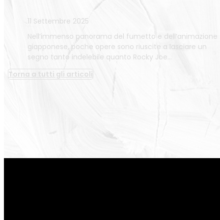
11 Settembre 2025
Nell’immenso panorama del fumetto e dell’animazione
giapponese, poche opere sono riuscite a lasciare un
segno tanto indelebile quanto Rocky Joe…
Torna a tutti gli articoli