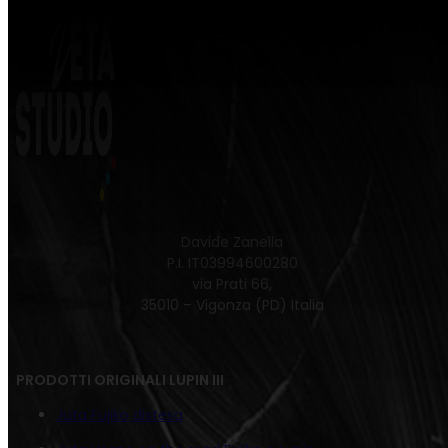
Davide Zanella
P.I. IT03994600280
via Prati 66,
35010 – Vigonza (PD) Italia
PRODOTTI ORIGINALI LUPIN III
Juta Fujiko distesa