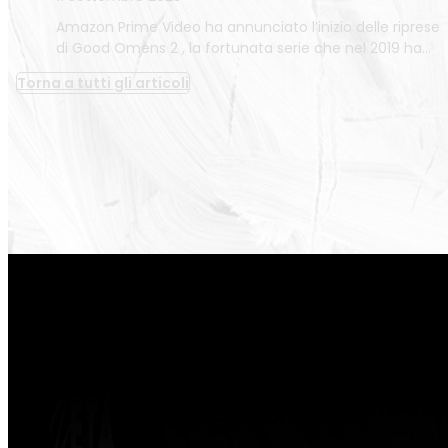
Amazon Prime Video ha annunciato l’inizio delle riprese
di Good Omens 2 , la fortunata serie che nel 2019 ha…
Torna a tutti gli articoli