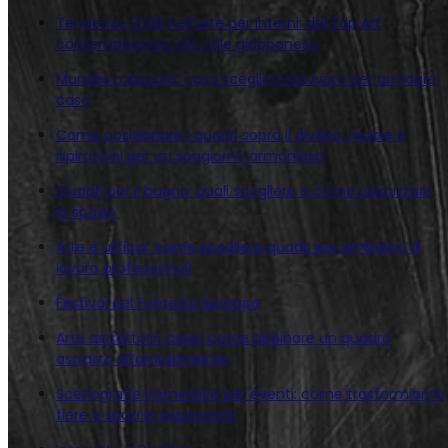
Tendenze 2026 nell’arte per interni: dal Pop Art
contemporaneo allo stile giapponese
Murales o quadro: cosa scegliere davvero per arredare
casa
Come posizionare i quadri sopra il divano: regole e
ispirazioni per un soggiorno armonioso
Quadri per il bagno: quali scegliere e come valorizzare
lo spazio
Arte e ufficio: come scegliere quadri per ambienti di
lavoro professionali
Festival del Fumetto Novegro
Arte astratta in casa: come abbinare un quadro
astratto all’arredamento
Scenografie immersive per eventi: come trasformiamo
fiere e spazi in esperienze