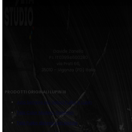
Davide Zanella
P.I. IT03994600280
via Prati 66,
35010 – Vigonza (PD) Italia
PRODOTTI ORIGINALI LUPIN III
Juta Sempre più Veloci Fujiko e Lupin
Tela Color Modern Goemon
Tela Fujiko distesa con pistola