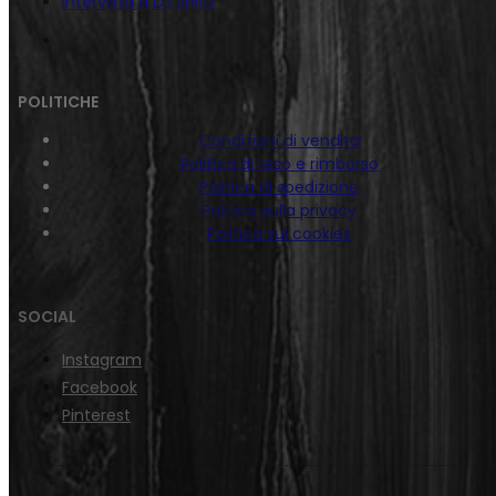
Intervista a DJ Shiru
POLITICHE
Condizioni di vendita
Politica di reso e rimborso
Politica di spedizione
Politica sulla privacy
Politica sui cookies
SOCIAL
Instagram
Facebook
Pinterest