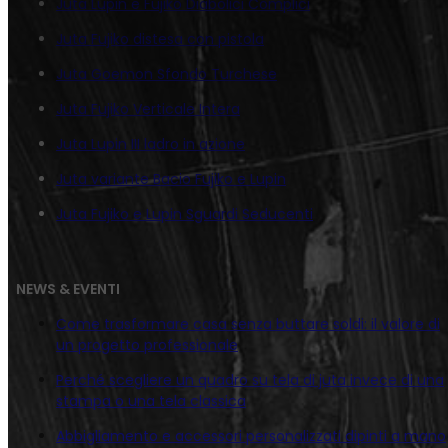
Juta Lupin e Fujiko Diabolici Complici
Juta Fujiko distesa con pistola
Juta Goemon Sfondo Turchese
Juta Fujiko Verticale Intera
Juta Lupin III ladro in azione
Juta variante Bacio Fujiko e Lupin
Juta Fujiko e Lupin Sguardi Seducenti
NEWS & EVENTI
Come trasformare casa senza buttare soldi: il valore di
un progetto professionale
Perché scegliere un quadro su tela di juta invece di una
stampa o una tela classica
Abbigliamento e accessori personalizzati dipinti a mano