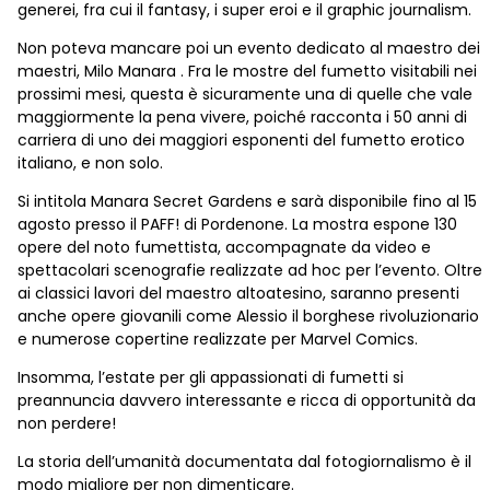
generei, fra cui il fantasy, i super eroi e il graphic journalism.
Non poteva mancare poi un evento dedicato al maestro dei
maestri, Milo Manara . Fra le mostre del fumetto visitabili nei
prossimi mesi, questa è sicuramente una di quelle che vale
maggiormente la pena vivere, poiché racconta i 50 anni di
carriera di uno dei maggiori esponenti del fumetto erotico
italiano, e non solo.
Si intitola Manara Secret Gardens e sarà disponibile fino al 15
agosto presso il PAFF! di Pordenone. La mostra espone 130
opere del noto fumettista, accompagnate da video e
spettacolari scenografie realizzate ad hoc per l’evento. Oltre
ai classici lavori del maestro altoatesino, saranno presenti
anche opere giovanili come Alessio il borghese rivoluzionario
e numerose copertine realizzate per Marvel Comics.
Insomma, l’estate per gli appassionati di fumetti si
preannuncia davvero interessante e ricca di opportunità da
non perdere!
La storia dell’umanità documentata dal fotogiornalismo è il
modo migliore per non dimenticare.