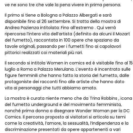
ve ne sono tre che vale la pena vivere in prima persona.
Il primo si tiene a Bologna a Palazzo Albergati e sarà
disponibile fino al 26 settembre. Si tratta della mostra di
Andrea Pazienza intitolata: Fino all’estremo . Qui verrà
ripercorsa l’intera vita dell’artista (definito da alcuni il Mozart
del fumetto), raccontata in 100 opere che spaziano da
tavole originali, passando per i fumetti fino ai capolavori
pittorici realizzati coi materiali più rari.
Il secondo si intitola Women in comics ed è visitabile fino al 15
luglio a Roma a Palazzo Merulana. L’evento è incentrato sulle
figure femminili che hanno fatto la storia del fumetto, dalle
protagoniste dei racconti fino alle artiste che hanno dato
vita ai personaggi che tutti abbiamo amato.
La mostra è curata niente meno che da Trina Robbins , icona
del fumetto underground e del movimento femminista,
nonché prima donna a disegnare Wonder Woman per la DC
Comics. Il percorso proposto ai visitatori si articola su temi
come la creatività, l’amore, la sessualità, l’indipendenza e la
discriminazione presentati da opere appartenenti a vari