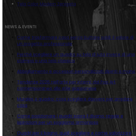
Tela Color Modern Zenigata
NEWS & EVENTI
Come trasformare casa senza buttare soldi: il valore di
un progetto professionale
Perché scegliere un quadro su tela di juta invece di una
stampa o una tela classica
Abbigliamento e accessori personalizzati dipinti a mano
Tendenze 2026 nell’arte per interni: dal Pop Art
contemporaneo allo stile giapponese
Murales o quadro: cosa scegliere davvero per arredare
casa
Come posizionare i quadri sopra il divano: regole e
ispirazioni per un soggiorno armonioso
Quadri per il bagno: quali scegliere e come valorizzare