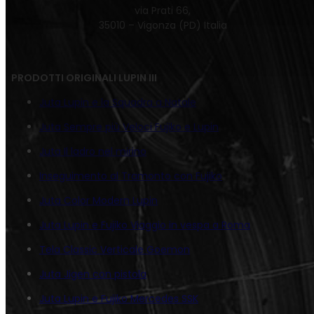
via Prati 66,
35010 – Vigonza (PD) Italia
PRODOTTI ORIGINALI LUPIN III
Juta Lupin e la Squadra a Natale
Juta Sempre più Veloci Fujiko e Lupin
Juta Il ladro nel mirino
Inseguimento al Tramonto con Fujiko
Juta Color Modern Lupin
Juta Lupin e Fujiko Viaggio in vespa a Roma
Tela Classic Verticale Goemon
Juta Jigen con pistola
Juta Lupin e Fujiko Mercedes SSK