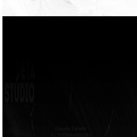
Davide Zanella
P.I. IT03994600280