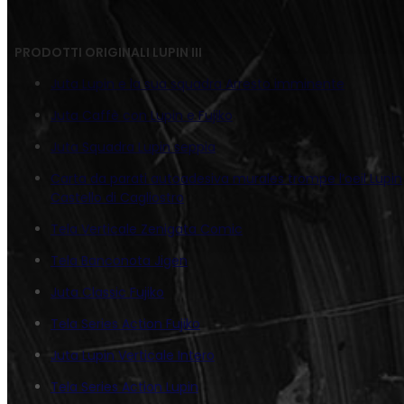
PRODOTTI ORIGINALI LUPIN III
Juta Lupin e la sua squadra Arresto imminente
Juta Caffè con Lupin e Fujiko
Juta Squadra Lupin seppia
Carta da parati autoadesiva murales trompe l’oeil Lupin
Castello di Cagliostro
Tela Verticale Zenigata Comic
Tela Banconota Jigen
Juta Classic Fujiko
Tela Series Action Fujiko
Juta Lupin Verticale Intero
Tela Series Action Lupin