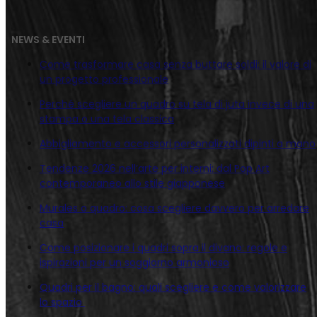
NEWS & EVENTI
Come trasformare casa senza buttare soldi: il valore di
un progetto professionale
Perché scegliere un quadro su tela di juta invece di una
stampa o una tela classica
Abbigliamento e accessori personalizzati dipinti a mano
Tendenze 2026 nell’arte per interni: dal Pop Art
contemporaneo allo stile giapponese
Murales o quadro: cosa scegliere davvero per arredare
casa
Come posizionare i quadri sopra il divano: regole e
ispirazioni per un soggiorno armonioso
Quadri per il bagno: quali scegliere e come valorizzare
lo spazio