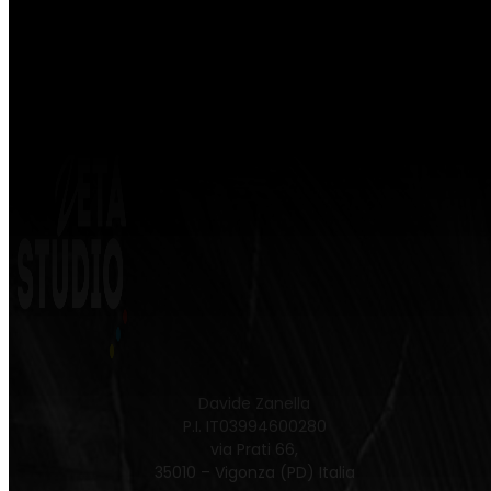
Davide Zanella
P.I. IT03994600280
via Prati 66,
35010 – Vigonza (PD) Italia