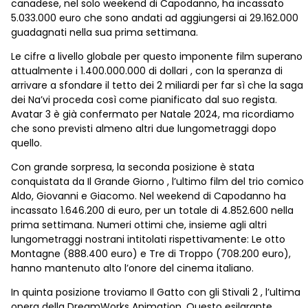
canadese, nel solo weekend di Capodanno, ha incassato
5.033.000 euro che sono andati ad aggiungersi ai 29.162.000
guadagnati nella sua prima settimana.
Le cifre a livello globale per questo imponente film superano
attualmente i 1.400.000.000 di dollari , con la speranza di
arrivare a sfondare il tetto dei 2 miliardi per far sì che la saga
dei Na’vi proceda così come pianificato dal suo regista.
Avatar 3 è già confermato per Natale 2024, ma ricordiamo
che sono previsti almeno altri due lungometraggi dopo
quello.
Con grande sorpresa, la seconda posizione è stata
conquistata da Il Grande Giorno , l’ultimo film del trio comico
Aldo, Giovanni e Giacomo. Nel weekend di Capodanno ha
incassato 1.646.200 di euro, per un totale di 4.852.600 nella
prima settimana. Numeri ottimi che, insieme agli altri
lungometraggi nostrani intitolati rispettivamente: Le otto
Montagne (888.400 euro) e Tre di Troppo (708.200 euro),
hanno mantenuto alto l’onore del cinema italiano.
In quinta posizione troviamo Il Gatto con gli Stivali 2 , l’ultima
opera della DreamWorks Animation. Questo esilarante