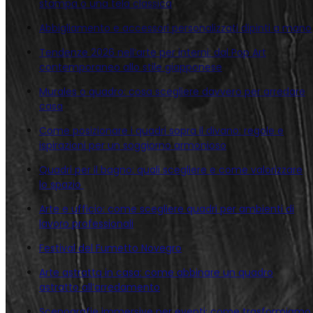
stampa o una tela classica
Abbigliamento e accessori personalizzati dipinti a mano
Tendenze 2026 nell’arte per interni: dal Pop Art
contemporaneo allo stile giapponese
Murales o quadro: cosa scegliere davvero per arredare
casa
Come posizionare i quadri sopra il divano: regole e
ispirazioni per un soggiorno armonioso
Quadri per il bagno: quali scegliere e come valorizzare
lo spazio
Arte e ufficio: come scegliere quadri per ambienti di
lavoro professionali
Festival del Fumetto Novegro
Arte astratta in casa: come abbinare un quadro
astratto all’arredamento
Scenografie immersive per eventi: come trasformiamo