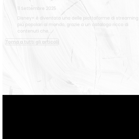
11 Settembre 2025
Disney+ è diventata una delle piattaforme di streaming
più popolari al mondo, grazie a un catalogo ricco di
contenuti che…
Torna a tutti gli articoli