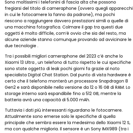
Sono moltissimi i telefonini di fascia alta che possono
fregiarsi del titolo di cameraphone (ovvero quegli apparecchi
in cui le fotocamere la fanno da padrone), ma pochi
riescono a raggiungere davvero prestazioni simili a quelle di
una macchina fotografica. Colmare il gap tra questi due
oggetti è molto difficile, com’è ovvio che sia del resto, ma
alcune aziende stanno comunque provando ad avvicinare le
due tecnologie .
Tra i possibili migliori cameraphone del 2023 c’è anche lo
Xiaomi 13 Ultra , un telefono di tutto rispetto le cui specifiche
sono state oggetto di leak pochi giorni fa grazie al noto
specialista Digital Chat Station. Dal punto di vista hardware è
certo che il telefono monterà un processore Snapdragon 8
Gen2 e sarà disponibile nella versione da 12 o 16 GB di RAM. Lo
storage interno sarà espandibile fino a 512 GB, mentre la
batteria avrà una capacità di 5.000 mAh.
Tuttavia i dati più interessanti riguardano le fotocamere.
Attualmente sono emerse solo le specifiche di quella
principale che sembra essere la medesima dello Xiaomi 12 S,
ma con qualche miglioria. Il sensore è un Sony IMX989 (tra i