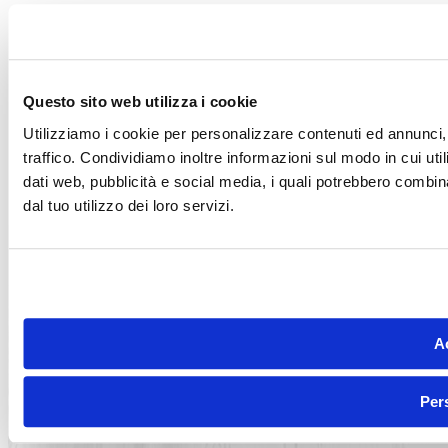
Post successivo
Shepard Fairey e la street art militante a Genova
Questo sito web utilizza i cookie
Utilizziamo i cookie per personalizzare contenuti ed annunci, 
traffico. Condividiamo inoltre informazioni sul modo in cui utili
dati web, pubblicità e social media, i quali potrebbero combin
dal tuo utilizzo dei loro servizi.
Ac
Per
Articoli correlati