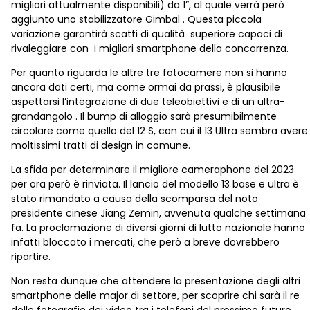
migliori attualmente disponibili) da 1”, al quale verrà però
aggiunto uno stabilizzatore Gimbal . Questa piccola
variazione garantirà scatti di qualità superiore capaci di
rivaleggiare con i migliori smartphone della concorrenza.
Per quanto riguarda le altre tre fotocamere non si hanno
ancora dati certi, ma come ormai da prassi, è plausibile
aspettarsi l’integrazione di due teleobiettivi e di un ultra-
grandangolo . Il bump di alloggio sarà presumibilmente
circolare come quello del 12 S, con cui il 13 Ultra sembra avere
moltissimi tratti di design in comune.
La sfida per determinare il migliore cameraphone del 2023
per ora però è rinviata. Il lancio del modello 13 base e ultra è
stato rimandato a causa della scomparsa del noto
presidente cinese Jiang Zemin, avvenuta qualche settimana
fa. La proclamazione di diversi giorni di lutto nazionale hanno
infatti bloccato i mercati, che però a breve dovrebbero
ripartire.
Non resta dunque che attendere la presentazione degli altri
smartphone delle major di settore, per scoprire chi sarà il re
delle fotografie dei video tra i telefoni del prossimo futuro.