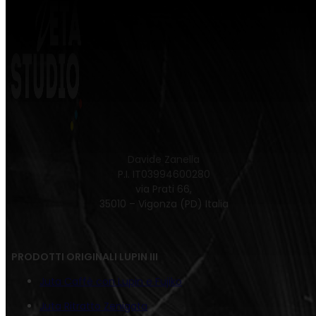
Davide Zanella
P.I. IT03994600280
via Prati 66,
35010 – Vigonza (PD) Italia
PRODOTTI ORIGINALI LUPIN III
Juta Caffè con Lupin e Fujiko
Juta Ritratto Zenigata