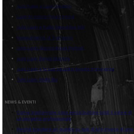
Juta Fujiko e Lupin Modern
Lupin in azione Figura Intera
Juta Lupin e Fujiko Mercedes SSK
Inseguimento al Tramonto
Juta Lupin Giacca Rossa Portrait
Juta Lupin Banda Mattoni
Juta Lupin e la sua squadra Arresto imminente
Tela Lupin Giallo Blu
NEWS & EVENTI
Come trasformare casa senza buttare soldi: il valore di
un progetto professionale
Perché scegliere un quadro su tela di juta invece di una